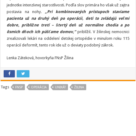
jednotke intenzívnej starostlivosti. Podľa slov primára ho však už zajtra
postavia na nohy.
„Pri kombinovaných prístupoch staviame
pacienta už na druhý deň po operácii, deti to zvládajú veľmi
dobre, približne tretí – štvrtý deň už normálne chodia a po
ôsmich dňoch ich púšťame domov,“
priblížil. V žilinskej nemocnici
zrealizovali lekári na oddelení detskej ortopédie v minulom roku 115
operácií deformít, tento rok ide už o deviaty podobný zákrok.
Lenka Záteková, hovorkyňa FNsP Žilina
Tags
FNSP
OPERÁCIA
UNIKÁT
ŽILINA