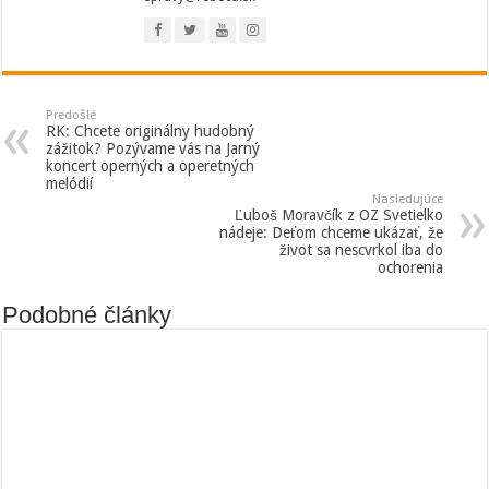
Predošlé
RK: Chcete originálny hudobný
zážitok? Pozývame vás na Jarný
koncert operných a operetných
melódií
Nasledujúce
Ľuboš Moravčík z OZ Svetielko
nádeje: Deťom chceme ukázať, že
život sa nescvrkol iba do
ochorenia
Podobné články