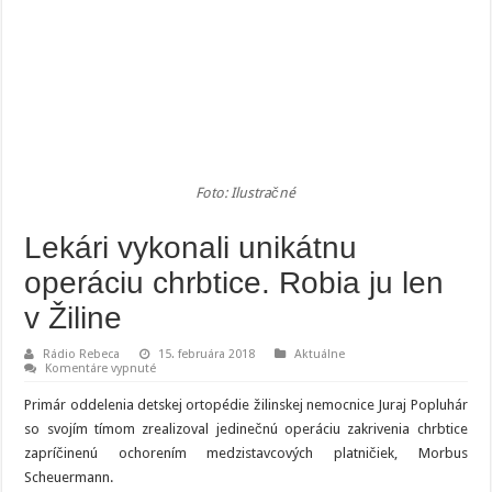
Foto: Ilustračné
Lekári vykonali unikátnu
operáciu chrbtice. Robia ju len
v Žiline
Rádio Rebeca
15. februára 2018
Aktuálne
na
Komentáre vypnuté
Lekári
vykonali
Primár oddelenia detskej ortopédie žilinskej nemocnice Juraj Popluhár
unikátnu
operáciu
so svojím tímom zrealizoval jedinečnú operáciu zakrivenia chrbtice
chrbtice.
zapríčinenú ochorením medzistavcových platničiek, Morbus
Robia
ju
Scheuermann.
len