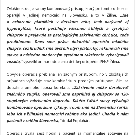
v
Žiline
Zvláštnosťou je raritný kombinovaný prístup, ktorý pri tomto ochorení
operujú v jedinej nemocnici na Slovensku, a to v Žiline.
„Ide
o ochorenie platničiek v detskom veku, inak nazývané aj
hyperkyfóza, ktoré postihuje väčšinou štíhlych a vysokých
chlapcov a prejavuje sa patologickým zakrivením chrbtice, teda
predklonom. Dnes sme práve dokončili operáciu mladého
chlapca, cez hrudník sme uvoľnili štyri platničky, reklinovali sme
stavce a následne moderným systémom zakrivenie vykorigovali
zozadu,“
vysvetlil primár oddelenia detskej ortopédie FNsP Žilina.
Obvykle operácia prebieha len zadným prístupom, no v zložitejších
prípadoch vyžaduje stav kombináciu s predným prístupom, čím sa
dosiahne omnoho lepšia korekcia.
„Zakrivenie môže dosahovať
značného stupňa, operovali sme napríklad aj chlapcov so 120-
stupňovým zakrivením dopredu. Takéto ťažké stavy vyžadujú
kombinované operačné výkony, v čom sme na Slovensku rarita,
lebo ich v žilinskej nemocnici robíme ako jediní. Chodia k nám
pacienti z celého Slovenska,“
dodal Popluhár.
Operácia trvala šesť hodín a pacient sa momentálne zotavuje na