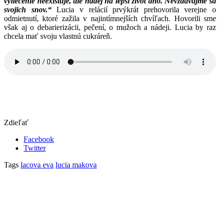
vyliečenie neexistuje, ale nádej na lepší život áno. Nevzdávajme sa
svojich snov.“
Lucia v relácií prvýkrát prehovorila verejne o
odmietnutí, ktoré zažila v najintímnejších chvíľach. Hovorili sme
však aj o debarierizácii, pečení, o mužoch a nádeji. Lucia by raz
chcela mať svoju vlastnú cukráreň.
Zdieľať
Facebook
Twitter
Tags
lacova eva
lucia makova