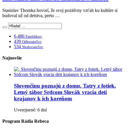
Stanislav Thomka hovorí, že svoj pozitívny vzťah ku kultúre si
budoval už od detstva, preto …
6,486
Fanúšikov
439
Odberateľov
534
Sledovateľov
Najnovšie
Slovenčinu poznajú z domu, Tatry z fotiek.
Letný tábor Srdcom Slovák vracia deti
krajanov k ich koreňom
Uverejnené: 6 dní
Program Rádia Rebeca