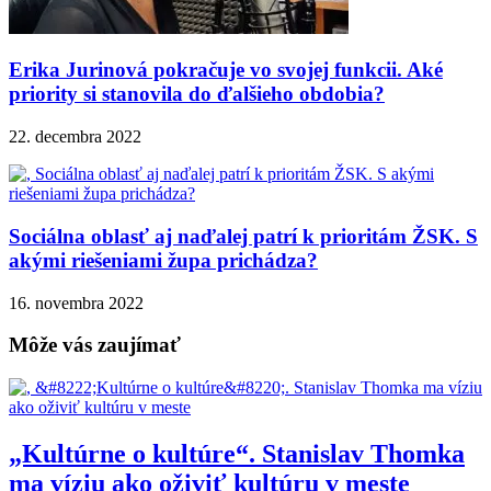
Erika Jurinová pokračuje vo svojej funkcii. Aké
priority si stanovila do ďalšieho obdobia?
22. decembra 2022
Sociálna oblasť aj naďalej patrí k prioritám ŽSK. S
akými riešeniami župa prichádza?
16. novembra 2022
Môže vás zaujímať
„Kultúrne o kultúre“. Stanislav Thomka
ma víziu ako oživiť kultúru v meste