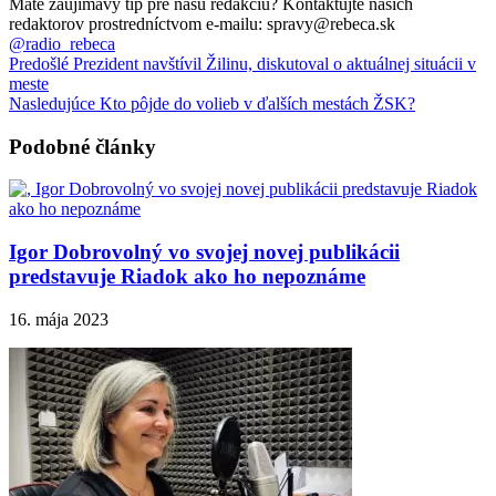
Máte zaujímavý tip pre našu redakciu? Kontaktujte našich
redaktorov prostredníctvom e-mailu: spravy@rebeca.sk
@radio_rebeca
Predošlé
Prezident navštívil Žilinu, diskutoval o aktuálnej situácii v
meste
Nasledujúce
Kto pôjde do volieb v ďalších mestách ŽSK?
Podobné články
Igor Dobrovolný vo svojej novej publikácii
predstavuje Riadok ako ho nepoznáme
16. mája 2023