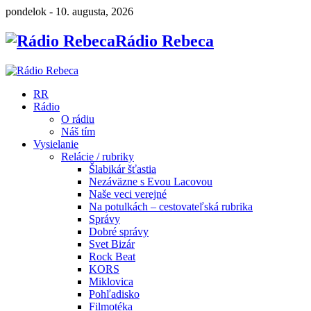
pondelok - 10. augusta, 2026
Rádio Rebeca
RR
Rádio
O rádiu
Náš tím
Vysielanie
Relácie / rubriky
Šlabikár šťastia
Nezáväzne s Evou Lacovou
Naše veci verejné
Na potulkách – cestovateľská rubrika
Správy
Dobré správy
Svet Bizár
Rock Beat
KORS
Miklovica
Pohľadisko
Filmotéka