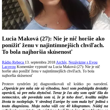
Lucia Maková (27): Nie je nič horšie ako
ponížiť ženu v najintímnejších chvíľach.
To bola najhoršia skúsenosť
Rádio Rebeca
13. septembra 2018
Archív
,
Nezáväzne s Evou
Lacovou
Komentáre vypnuté
na Lucia Maková (27): Nie je nič
horšie ako ponížiť ženu v najintímnejších chvíľach. To bola
najhoršia skúsenosť
Proteov syndróm jej diagnostikovali už krátko po narodení.
„Operácie pre mňa nie sú výhodou, hoci som podstúpila desiatky
operácií, sú pre mňa zbytočné. Teraz je čas aby som opäť išla do
nemocnice, ale povedala som si, že je toho dosť, kvalitu môjho
života to nezlepšuje. V strednej Európe by som mala byť jediná s
touto diagnózou. Moja noha váži cez 40 kilogramov. Nádej na