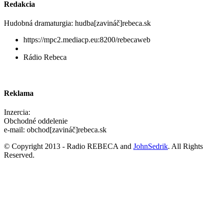
Redakcia
Hudobná dramaturgia: hudba[zavináč]rebeca.sk
https://mpc2.mediacp.eu:8200/rebecaweb
Rádio Rebeca
Reklama
Inzercia:
Obchodné oddelenie
e-mail: obchod[zavináč]rebeca.sk
© Copyright 2013 - Radio REBECA and
JohnSedrik
. All Rights
Reserved.