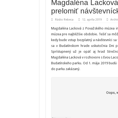
Magdaléna Lacková:
prelomiť návštevní
Rádio Rebeca
12. apríla 2019
Archí
Magdaléna Lacková z Považského múzea info
múzea pre najbližšie obdobie. Tešiť sa môže
kedy bude vstup bezplatný a návštevníci sa 
sa v Budatínskom hrade uskutočnia Dni poľ
Sprístupnený už je opäť aj hrad Strečn
Magdaléna Lacková v rozhovore s Evou Laco
Budatínskeho parku. Od 1. mája 2019 budú m
do parku zakázaný.