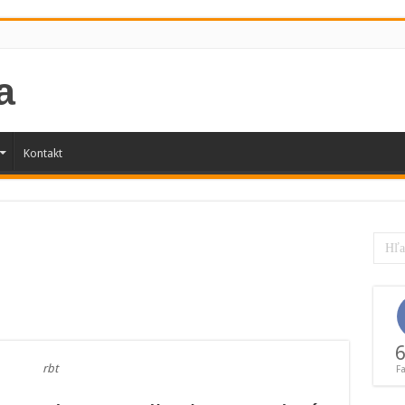
Kontakt
6
rbt
F