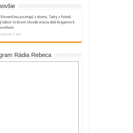
novšie
Slovenčinu poznajú z domu, Tatry z fotiek.
ý tábor Srdcom Slovák vracia deti krajanov k
 koreňom
rejnené: 5 dní
gram Rádia Rebeca