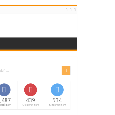
,487
439
534
anúšikov
Odberateľov
Sledovateľov