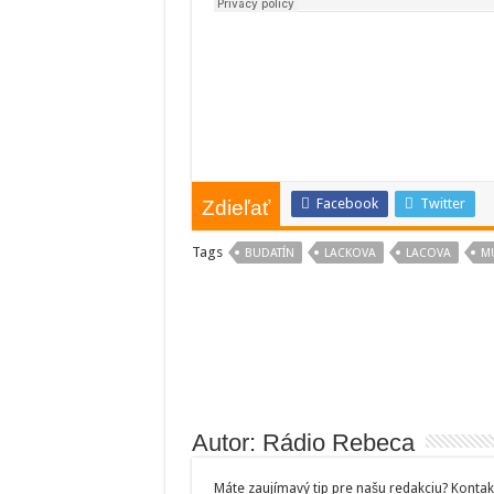
Facebook
Twitter
Zdieľať
Tags
BUDATÍN
LACKOVA
LACOVA
M
Autor: Rádio Rebeca
Máte zaujímavý tip pre našu redakciu? Kontak