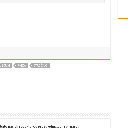
ÚZEUM
PMZA
STREČNO
tujte našich redaktorov prostredníctvom e-mailu: