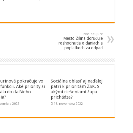
Nasledujúce
Mesto Žilina doručuje
rozhodnutia o daniach a
poplatkoch za odpad
 Jurinová pokračuje vo
Sociálna oblasť aj naďalej
 funkcii. Aké priority si
patrí k prioritám ŽSK. S
vila do ďalšieho
akými riešeniami župa
ia?
prichádza?
ecembra 2022
16. novembra 2022