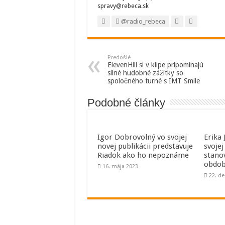
spravy@rebeca.sk
@radio_rebeca
Predošlé
ElevenHill si v klipe pripomínajú
silné hudobné zážitky so
spoločného turné s IMT Smile
Podobné články
Igor Dobrovolný vo svojej
Erika
novej publikácii predstavuje
svojej
Riadok ako ho nepoznáme
stano
obdob
16. mája 2023
22. d