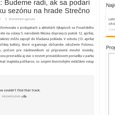
 Budeme radi, ak sa podarí
Naj
cku sezónu na hrade Strečno
na
Letn
v
Komentáre vypnuté
Magdaléna
ich
Lacková:
rmovala o podujatiach a aktivitách týkajúcich sa Považského
Budeme
Uve
radi,
te na oslavy 5. narodenín Múzea dopravy (v piatok 12. apríla),
ak
takisto môžu zapojiť do hľadania pokladu. V sobotu (13. apríla)
sa
podarí
skej kultúry, ktoré organizuje občianske združenie Polonus.
prelomiť
Pro
návštevnícku
o, pričom pre návštevníkom sú pripravené mnohé novinky.
sezónu
vou prezradila aj viac o novom prevádzkovom poriadku v parku
na
hrade
ať majitelia psíčkarov, so svojimi štvornohými miláčikmi vstup
Strečno