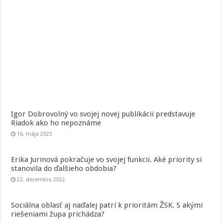
Igor Dobrovolný vo svojej novej publikácii predstavuje
Riadok ako ho nepoznáme
16. mája 2023
Erika Jurinová pokračuje vo svojej funkcii. Aké priority si
stanovila do ďalšieho obdobia?
22. decembra 2022
Sociálna oblasť aj naďalej patrí k prioritám ŽSK. S akými
riešeniami župa prichádza?