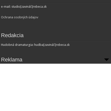
e-mail: studio[zavináč]rebeca.sk
Ochrana osobných údajov
Redakcia
Hudobná dramaturgia: hudba[zavináč]rebeca.sk
Reklama
Inzercia:
Obchodné oddelenie
e-mail: obchod[zavináč]rebeca.sk
© Copyright 2013 - Radio REBECA and
JohnSedrik
. All Rights Reserved.