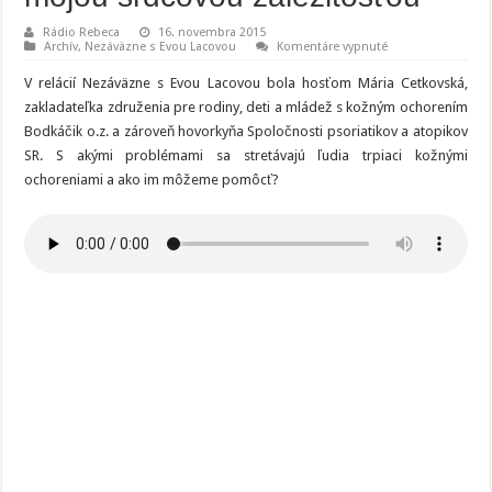
Rádio Rebeca
16. novembra 2015
na
Archív
,
Nezáväzne s Evou Lacovou
Komentáre vypnuté
Cetkovská:
Práca
V relácií Nezáväzne s Evou Lacovou bola hosťom Mária Cetkovská,
s
ľuďmi
zakladateľka združenia pre rodiny, deti a mládež s kožným ochorením
je
Bodkáčik o.z. a zároveň hovorkyňa Spoločnosti psoriatikov a atopikov
mojou
srdcovou
SR. S akými problémami sa stretávajú ľudia trpiaci kožnými
záležitosťou
ochoreniami a ako im môžeme pomôcť?