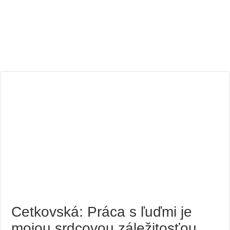
Cetkovská: Práca s ľuďmi je
mojou srdcovou záležitosťou