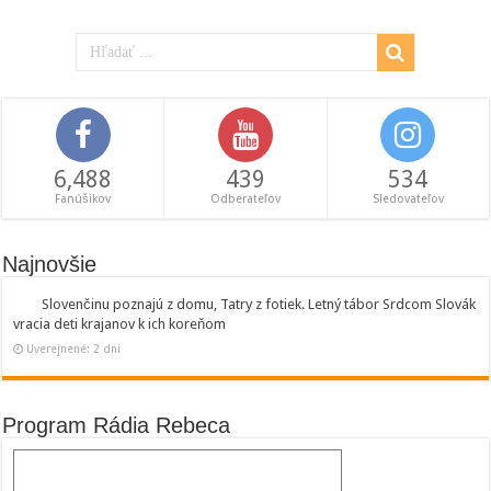
6,488
439
534
Fanúšikov
Odberateľov
Sledovateľov
Najnovšie
Slovenčinu poznajú z domu, Tatry z fotiek. Letný tábor Srdcom Slovák
vracia deti krajanov k ich koreňom
Uverejnené: 2 dni
Program Rádia Rebeca