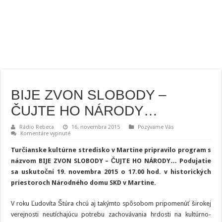
BIJE ZVON SLOBODY –
ČUJTE HO NÁRODY…
Rádio Rebeca
16. novembra 2015
Pozývame Vás
na
Komentáre vypnuté
BIJE
ZVON
Turčianske kultúrne stredisko v Martine pripravilo program s
SLOBODY
–
názvom BIJE ZVON SLOBODY – ČUJTE HO NÁRODY… Podujatie
ČUJTE
sa uskutoční 19. novembra 2015 o 17.00 hod. v historických
HO
NÁRODY…
priestoroch Národného domu SKD v Martine.
V roku Ľudovíta Štúra chcú aj takýmto spôsobom pripomenúť širokej
verejnosti neutíchajúcu potrebu zachovávania hrdosti na kultúrno-