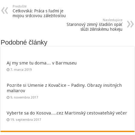
Predošlé
Cetkovská: Práca s ľuďmi je
mojou srdcovou záležitosťou
Nasledujúce
Staronový zimný štadión opäť
slúži žilinskému hokeju
Podobné články
Aj my sme tu doma… v Barmuseu
7. marca 2019
Pozrite si Umenie z Kovačice – Padiny. Obrazy insitných
maliarov
9. novembra 2017
Vyberte sa do Kosova….cez Martinský cestovateľský večer
19. septembra 2017