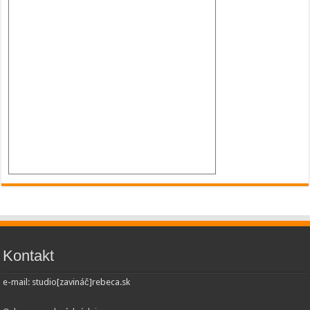
Kontakt
e-mail: studio[zavináč]rebeca.sk