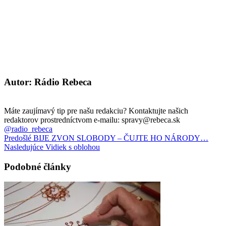
Autor: Rádio Rebeca
Máte zaujímavý tip pre našu redakciu? Kontaktujte našich
redaktorov prostredníctvom e-mailu: spravy@rebeca.sk
@radio_rebeca
Predošlé
BIJE ZVON SLOBODY – ČUJTE HO NÁRODY…
Nasledujúce
Vidiek s oblohou
Podobné články