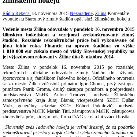
žilinskému hokeju
Rádio Rebeca
18. novembra 2015
Nezaradené
,
Žilina
Komentáre
vypnuté
na Staronový zimný štadión opäť slúži žilinskému hokeju
Vedenie mesta Žilina odovzdalo v pondelok 16. novembra 2015
žilinským hokejistom a verejnosti zrekonštruovaný zimný
štadión. Rozsiahle rekonštrukčné práce boli vykonávané od
júna tohto roka. Financie na opravu štadióna vo výške
1 010 000 eur získalo mesto od vlády Slovenskej republiky na
jej výjazdovom rokovaní v Žiline dňa 8. októbra 2014.
Mesto Žilina v pondelok 16. novembra 2015 po rozsiahlej
rekonštrukcii oficiálne odovzdalo zimný štadión do užívania
športovcom a aj fanúšikom ľadového hokeja. Oficiálneho otvorenia
sa za mesto Žilina zúčastnil primátor Igor Choma, prvý zástupca
primátora Patrik Groma, druhý zástupca primátora a podpredseda
predstavenstva MsHK Anton Trnovec, predseda Žilinského
samosprávneho kraja Juraj Blanár, viceprezident SZĽH Dušan
Mráz, generálny sekretár SZĽH Róbert Pukalovič, predseda
predstavenstva MsHK Marián Tittl, zástupcovia MsHK, zástupcovia
zhotoviteľa prác, ktorým bola firma DAG s.r.o. a iní vzácni hostia.
„Slovenský zväz ľadového hokeja je veľmi šťastný, že sa podarilo
zrekonštruovať priestory najstaršieho krytého zimného štadióna na