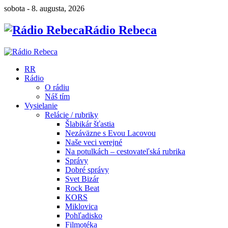
sobota - 8. augusta, 2026
Rádio Rebeca
RR
Rádio
O rádiu
Náš tím
Vysielanie
Relácie / rubriky
Šlabikár šťastia
Nezáväzne s Evou Lacovou
Naše veci verejné
Na potulkách – cestovateľská rubrika
Správy
Dobré správy
Svet Bizár
Rock Beat
KORS
Miklovica
Pohľadisko
Filmotéka