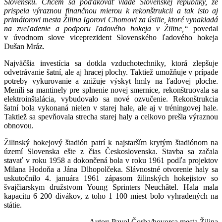
Slovensku. Chcem sa poďakovať vláde Slovenskej republiky, že
prispela výraznou finančnou mierou k rekonštrukcii a tak isto aj
primátorovi mesta Žilina Igorovi Chomovi za úsilie, ktoré vynakladá
na zveľadenie a podporu ľadového hokeja v Žiline,“
povedal
v úvodnom slove viceprezident Slovenského ľadového hokeja
Dušan Mráz.
Najväčšia investícia sa dotkla vzduchotechniky, ktorá zlepšuje
odvetrávanie šatní, ale aj hracej plochy. Taktiež umožňuje v prípade
potreby vykurovanie a znižuje výskyt hmly na ľadovej ploche.
Menili sa mantinely pre splnenie novej smernice, rekonštruovala sa
elektroinštalácia, vybudovalo sa nové ozvučenie. Rekonštrukcia
šatní bola vykonaná nielen v starej hale, ale aj v tréningovej hale.
Taktiež sa spevňovala strecha starej haly a celkovo prešla výraznou
obnovou.
Žilinský hokejový štadión patrí k najstarším krytým štadiónom na
území Slovenska ešte z čias Československa. Stavba sa začala
stavať v roku 1958 a dokončená bola v roku 1961 podľa projektov
Milana Hodoňa a Jána Dlhopolčeka. Slávnostné otvorenie haly sa
uskutočnilo 4. januára 1961 zápasom žilinských hokejistov so
švajčiarskym družstvom Young Sprinters Neuchâtel. Hala mala
kapacitu 6 200 divákov, z toho 1 100 miest bolo vyhradených na
státie.
Autor: Pavol Čorba/hovorca mesta Žilina