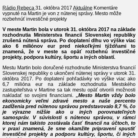
Rádio Rebeca
31. októbra 2017
Aktuálne
Komentáre
vypnuté
na Martin je von z nútenej správy. Mesto môže
rozbehnúť investičné projekty
V meste Martin bola v utorok 31. októbra 2017 na základe
rozhodnutia Ministerstva financií Slovenskej republiky
zrušená nútená správa. Po doplatení dlhu vo výške viac
ako 6 miliónov eur pred niekoľkými týždňami to
znamená, že v meste sa opäť rozbehnú investičné
projekty, podpora kultúry, športu a iných oblastí.
Mestu Martin bolo doručené rozhodnutie Ministerstva financií
Slovenskej republiky o ukončení nútenej správy v utorok 31.
októbra 2017. Po doplatení pohľadávky vo výške viac ako
6,7 milióna eur na základe rozhodnutia Mestského
zastupiteľstva v Martine sa tak mestu opäť otvorili možnosti
nakladať so svojimi financiami.
„Mesto Martin vždy bolo
ekonomicky veľmi zdravé mesto a naše percento
zadĺženia pred nútenou správou predstavovalo 8,7
%, čo
je výrazne nižšie ako u iných porovnateľných
samospráv
. V súvislosti s nútenou správou, v rámci
ktorej nám takisto zostávala časť financií na účtoch, to
v praxi znamená, že sme okamžite pripravení spustiť
investičné projekty a podporu kultúry, športu, či iných