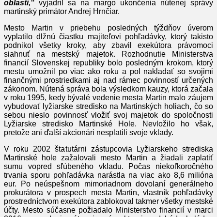
oblastí,“
vyjadril sa na margo ukončenia nútenej správy
martinský primátor Andrej Hrnčiar.
Mesto Martin v priebehu posledných týždňov úverom
vyplatilo dlžnú čiastku majiteľovi pohľadávky, ktorý takisto
podnikol všetky kroky, aby zbavil exekútora právomoci
siahnuť na mestský majetok. Rozhodnutie Ministerstva
financií Slovenskej republiky bolo posledným krokom, ktorý
mestu umožnil po viac ako roku a pol nakladať so svojimi
finančnými prostriedkami aj nad rámec povinností určených
zákonom. Nútená správa bola výsledkom kauzy, ktorá začala
v roku 1995, kedy bývalé vedenie mesta Martin malo záujem
vybudovať lyžiarske stredisko na Martinských holiach, čo so
sebou nieslo povinnosť vložiť svoj majetok do spoločnosti
Lyžiarske stredisko Martinské Hole. Nevložilo ho však,
pretože ani ďalší akcionári nesplatili svoje vklady.
V roku 2002 štatutárni zástupcovia Lyžiarskeho strediska
Martinské hole zažalovali mesto Martin a žiadali zaplatiť
sumu vopred sľúbeného vkladu. Počas niekoľkoročného
trvania sporu pohľadávka narástla na viac ako 8,6 milióna
eur. Po neúspešnom mimoriadnom dovolaní generálneho
prokurátora v prospech mesta Martin, vlastník pohľadávky
prostredníctvom exekútora zablokoval takmer všetky mestské
účty. Mesto súčasne požiadalo Ministerstvo financií v marci