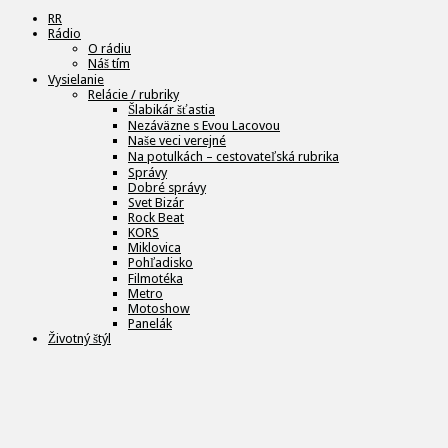
RR
Rádio
O rádiu
Náš tím
Vysielanie
Relácie / rubriky
Šlabikár šťastia
Nezáväzne s Evou Lacovou
Naše veci verejné
Na potulkách – cestovateľská rubrika
Správy
Dobré správy
Svet Bizár
Rock Beat
KORS
Miklovica
Pohľadisko
Filmotéka
Metro
Motoshow
Panelák
Životný štýl