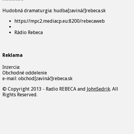
Hudobná dramaturgia: hudba[zavináč]rebeca.sk
https://mpc2.mediacp.eu:8200/rebecaweb
Rádio Rebeca
Reklama
Inzercia:
Obchodné oddelenie
e-mail: obchod[zavináč]rebeca.sk
© Copyright 2013 - Radio REBECA and
JohnSedrik
. All
Rights Reserved.