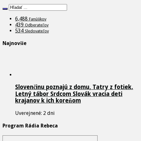
6,488
Fanúšikov
439
Odberateľov
534
Sledovateľov
Najnovšie
Slovenčinu poznajú z domu, Tatry z fotiek.
Letný tábor Srdcom Slovák vracia deti
krajanov k ich koreňom
Uverejnené: 2 dni
Program Rádia Rebeca