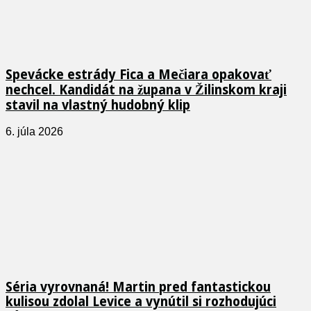
Spevácke estrády Fica a Mečiara opakovať
nechcel. Kandidát na župana v Žilinskom kraji
stavil na vlastný hudobný klip
6. júla 2026
Séria vyrovnaná! Martin pred fantastickou
kulisou zdolal Levice a vynútil si rozhodujúci