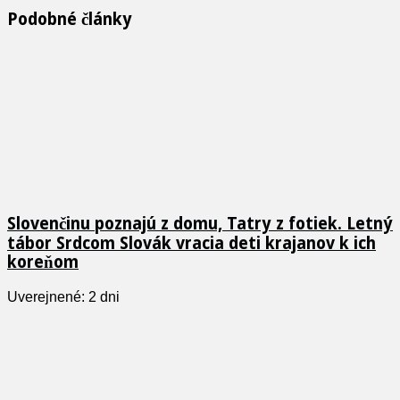
Podobné články
Slovenčinu poznajú z domu, Tatry z fotiek. Letný
tábor Srdcom Slovák vracia deti krajanov k ich
koreňom
Uverejnené: 2 dni