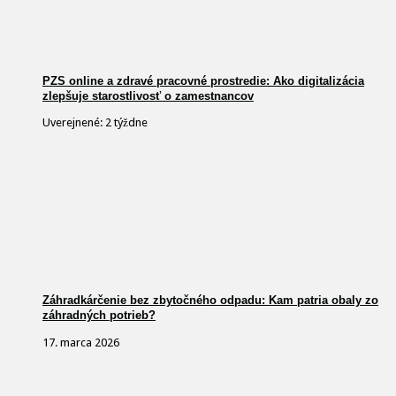
PZS online a zdravé pracovné prostredie: Ako digitalizácia
zlepšuje starostlivosť o zamestnancov
Uverejnené: 2 týždne
Záhradkárčenie bez zbytočného odpadu: Kam patria obaly zo
záhradných potrieb?
17. marca 2026