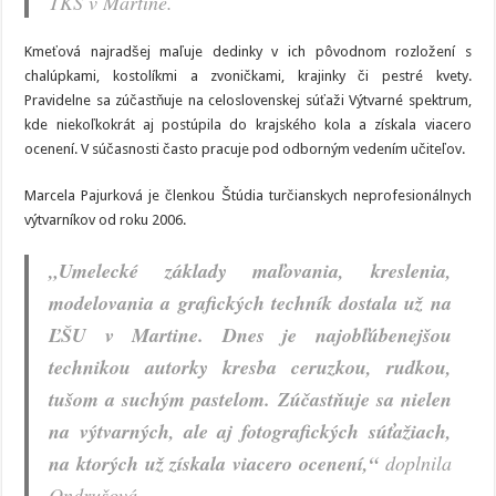
TKS v Martine.
Kmeťová najradšej maľuje dedinky v ich pôvodnom rozložení s
chalúpkami, kostolíkmi a zvoničkami, krajinky či pestré kvety.
Pravidelne sa zúčastňuje na celoslovenskej súťaži Výtvarné spektrum,
kde niekoľkokrát aj postúpila do krajského kola a získala viacero
ocenení. V súčasnosti často pracuje pod odborným vedením učiteľov.
Marcela Pajurková je členkou Štúdia turčianskych neprofesionálnych
výtvarníkov od roku 2006.
„Umelecké základy maľovania, kreslenia,
modelovania a grafických techník dostala už na
ĽŠU v Martine. Dnes je najobľúbenejšou
technikou autorky kresba ceruzkou, rudkou,
tušom a suchým pastelom. Zúčastňuje sa nielen
na výtvarných, ale aj fotografických súťažiach,
na ktorých už získala viacero ocenení,“
doplnila
Ondrušová.