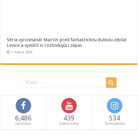
Séria vyrovnaná! Martin pred fantastickou kulisou zdolal
Levice a vynútil si rozhodujúci zápas
7. marca 2026
6,486
439
534
Fanúšikov
Odberateľov
Sledovateľov