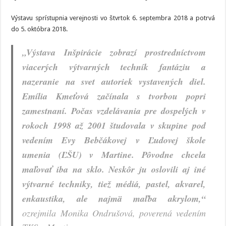
Výstavu sprístupnia verejnosti vo štvrtok 6. septembra 2018 a potrvá
do 5. októbra 2018.
„Výstava Inšpirácie zobrazí prostredníctvom
viacerých výtvarných techník fantáziu a
nazeranie na svet autoriek vystavených diel.
Emília Kmeťová začínala s tvorbou popri
zamestnaní. Počas vzdelávania pre dospelých v
rokoch 1998 až 2001 študovala v skupine pod
vedením Evy Bebčákovej v Ľudovej škole
umenia (ĽŠU) v Martine. Pôvodne chcela
maľovať iba na sklo. Neskôr ju oslovili aj iné
výtvarné techniky, tiež médiá, pastel, akvarel,
enkaustika, ale najmä maľba akrylom,“
ozrejmila Monika Ondrušová, poverená vedením