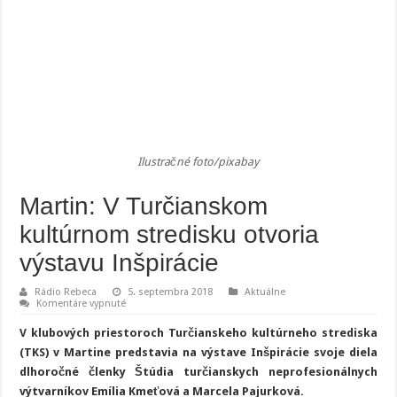
Ilustračné foto/pixabay
Martin: V Turčianskom
kultúrnom stredisku otvoria
výstavu Inšpirácie
Rádio Rebeca
5. septembra 2018
Aktuálne
na
Komentáre vypnuté
Martin:
V
V klubových priestoroch Turčianskeho kultúrneho strediska
Turčianskom
kultúrnom
(TKS) v Martine predstavia na výstave Inšpirácie svoje diela
stredisku
dlhoročné členky Štúdia turčianskych neprofesionálnych
otvoria
výstavu
výtvarníkov Emília Kmeťová a Marcela Pajurková.
Inšpirácie