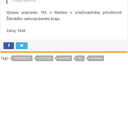
Výstavu pripravilo TKS v Martine v zriaďovateľskej pôsobnosti
Žilinského samosprávneho kraja.
Zdroj: TASR
Tags
INŠPIRÁCIE
KULTÚRA
MARTIN
TKS
VÝSTAVA