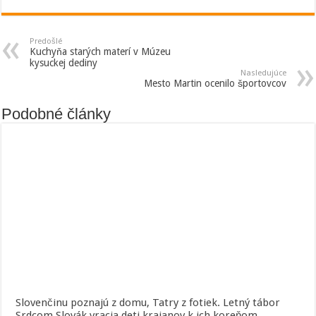
Predošlé
Kuchyňa starých materí v Múzeu
kysuckej dediny
Nasledujúce
Mesto Martin ocenilo športovcov
Podobné články
Slovenčinu poznajú z domu, Tatry z fotiek. Letný tábor
Srdcom Slovák vracia deti krajanov k ich koreňom