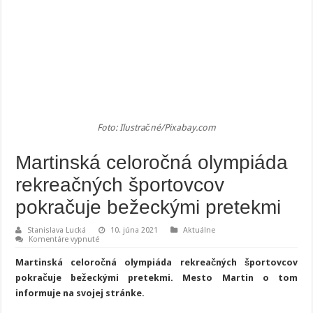
Foto: Ilustračné/Pixabay.com
Martinská celoročná olympiáda
rekreačných športovcov
pokračuje bežeckými pretekmi
Stanislava Lucká
10. júna 2021
Aktuálne
na
Komentáre vypnuté
Martinská
celoročná
Martinská celoročná olympiáda rekreačných športovcov
olympiáda
rekreačných
pokračuje bežeckými pretekmi. Mesto Martin o tom
športovcov
informuje na svojej stránke.
pokračuje
bežeckými
pretekmi