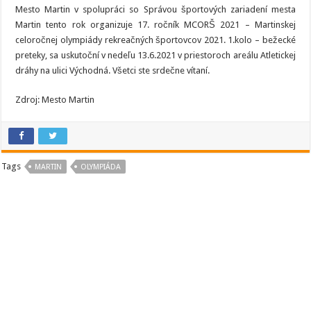
Mesto Martin v spolupráci so Správou športových zariadení mesta
Martin tento rok organizuje 17. ročník MCORŠ 2021 – Martinskej
celoročnej olympiády rekreačných športovcov 2021. 1.kolo – bežecké
preteky, sa uskutoční v nedeľu 13.6.2021 v priestoroch areálu Atletickej
dráhy na ulici Východná. Všetci ste srdečne vítaní.
Zdroj: Mesto Martin
Tags
MARTIN
OLYMPIÁDA