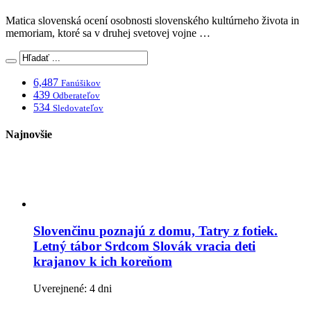
Matica slovenská ocení osobnosti slovenského kultúrneho života in
memoriam, ktoré sa v druhej svetovej vojne …
6,487
Fanúšikov
439
Odberateľov
534
Sledovateľov
Najnovšie
Slovenčinu poznajú z domu, Tatry z fotiek.
Letný tábor Srdcom Slovák vracia deti
krajanov k ich koreňom
Uverejnené: 4 dni