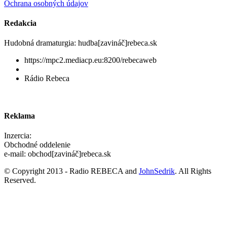
Ochrana osobných údajov
Redakcia
Hudobná dramaturgia: hudba[zavináč]rebeca.sk
https://mpc2.mediacp.eu:8200/rebecaweb
Rádio Rebeca
Reklama
Inzercia:
Obchodné oddelenie
e-mail: obchod[zavináč]rebeca.sk
© Copyright 2013 - Radio REBECA and
JohnSedrik
. All Rights
Reserved.