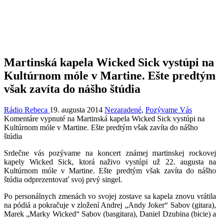
Martinská kapela Wicked Sick vystúpi na
Kultúrnom móle v Martine. Ešte predtým
však zavíta do nášho štúdia
Rádio Rebeca
19. augusta 2014
Nezaradené
,
Pozývame Vás
Komentáre vypnuté
na Martinská kapela Wicked Sick vystúpi na
Kultúrnom móle v Martine. Ešte predtým však zavíta do nášho
štúdia
Srdečne vás pozývame na koncert známej martinskej rockovej
kapely Wicked Sick, ktorá naživo vystúpi už 22. augusta na
Kultúrnom móle v Martine. Ešte predtým však zavíta do nášho
štúdia odprezentovať svoj prvý singel.
Po personálnych zmenách vo svojej zostave sa kapela znovu vrátila
na pódiá a pokračuje v zložení Andrej „Andy Joker“ Sabov (gitara),
Marek „Marky Wicked“ Sabov (basgitara), Daniel Dzubina (bicie) a