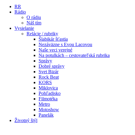
RR
Rádio
O rádiu
Náš tím
Vysielanie
Relácie / rubriky
Šlabikár šťastia
Nezáväzne s Evou Lacovou
Naše veci verejné
Na potulkách – cestovateľská rubrika
Správy
Dobré správy
Svet Bizár
Rock Beat
KORS
Miklovica
Pohľadisko
Filmotéka
Metro
Motoshow
Panelák
Životný štýl