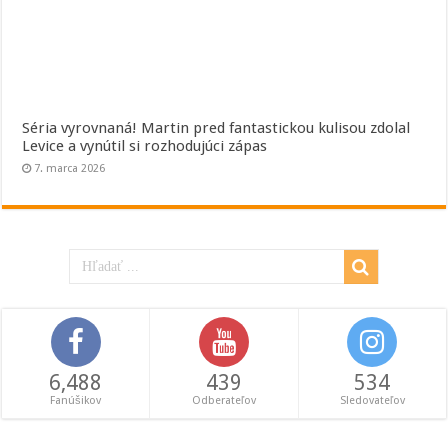
Séria vyrovnaná! Martin pred fantastickou kulisou zdolal
Levice a vynútil si rozhodujúci zápas
7. marca 2026
6,488
439
534
Fanúšikov
Odberateľov
Sledovateľov