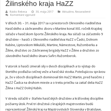
Žilinského kraja HaZZ
Rádio Rebeca
30. mája 2017
Aktuálne
,
Nezaradené
na
Komentáre vypnuté
Martinskí
hasiči
V dňoch 30. – 31. mája 2017 sa v priestoroch Okresného riaditeľstva
suverénnym
víťazom
Hasičského a záchranného zboru v Martine konal XXI. ročník Krajskej
na
súťaže v hasičskom športe Žilinského kraja. Na súťaži sa zúčastnilo 9
majstrovstvách
Žilinského
družstiev – hasiči z Okresného riaditeľstva HaZZ v Čadci, Dolnom
kraja
HaZZ
Kubíne, Liptovskom Mikuláši, Martine, Námestove, Ružomberku a
Žiline, družstvo zo Záchrannej brigády HaZZ v Žiline a družstvo zo
závodného hasičského útvaru Safirs Ružomberok.
V utorok si hasiči zmerali sily v dvoch disciplínach a to výstup do
štvrtého podlažia cvičnej veže a hasičská stovka. Potešujúcou správou
je, že v oboch disciplínach dominoval tím HaZZ Martin, pred hasičmi z
HaZZ Čadca na druhom mieste a o tretiu priečku sa zatiaľ delia HaZZ
Žilina s HaZZ Dolný Kubín.
V stredu súťažili v štafete hasičských družstiev a kráľovskej disciplíne
požiarny útok. Prvé tri družstvá z krajských majstrovstiev budú
reprezentovať Žilinský kraj na Majstrovstvách Slovenska v Bratislave.