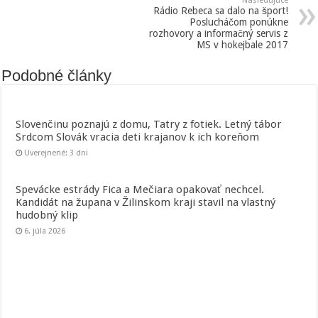
Nasledujúce
Rádio Rebeca sa dalo na šport!
Poslucháčom ponúkne
rozhovory a informačný servis z
MS v hokejbale 2017
Podobné články
Slovenčinu poznajú z domu, Tatry z fotiek. Letný tábor
Srdcom Slovák vracia deti krajanov k ich koreňom
Uverejnené: 3 dni
Spevácke estrády Fica a Mečiara opakovať nechcel.
Kandidát na župana v Žilinskom kraji stavil na vlastný
hudobný klip
6. júla 2026