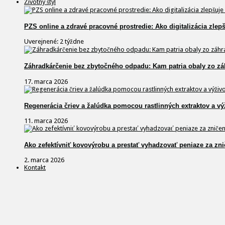
Životný štýl
PZS online a zdravé pracovné prostredie: Ako digitalizácia zlep
Uverejnené: 2 týždne
Záhradkárčenie bez zbytočného odpadu: Kam patria obaly zo zá
17. marca 2026
Regenerácia čriev a žalúdka pomocou rastlinných extraktov a vý
11. marca 2026
Ako zefektívniť kovovýrobu a prestať vyhadzovať peniaze za zni
2. marca 2026
Kontakt