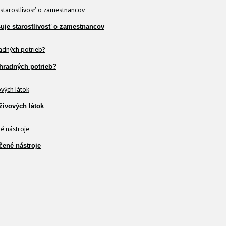
šuje starostlivosť o zamestnancov
hradných potrieb?
živových látok
čené nástroje