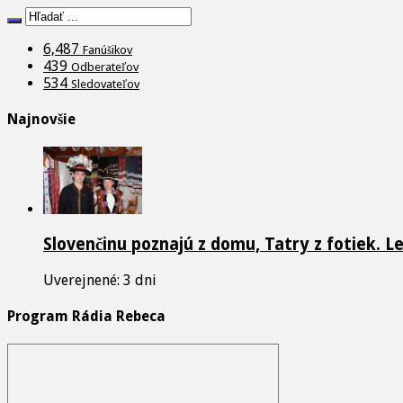
6,487
Fanúšikov
439
Odberateľov
534
Sledovateľov
Najnovšie
Slovenčinu poznajú z domu, Tatry z fotiek. L
Uverejnené: 3 dni
Program Rádia Rebeca