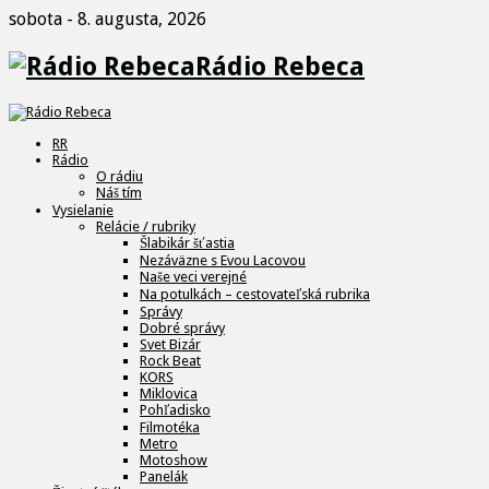
sobota - 8. augusta, 2026
Rádio Rebeca
RR
Rádio
O rádiu
Náš tím
Vysielanie
Relácie / rubriky
Šlabikár šťastia
Nezáväzne s Evou Lacovou
Naše veci verejné
Na potulkách – cestovateľská rubrika
Správy
Dobré správy
Svet Bizár
Rock Beat
KORS
Miklovica
Pohľadisko
Filmotéka
Metro
Motoshow
Panelák