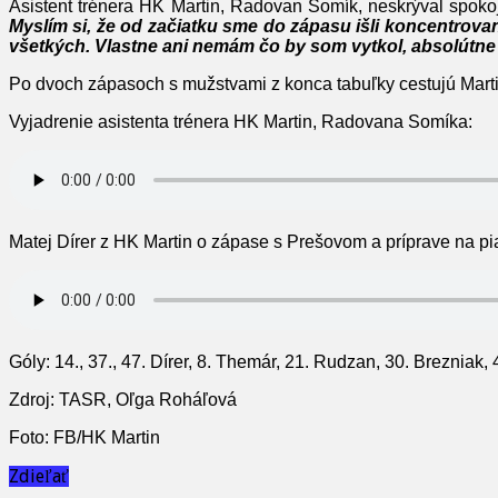
Asistent trénera HK Martin, Radovan Somík, neskrýval spok
Myslím si, že od začiatku sme do zápasu išli koncentrovan
všetkých. Vlastne ani nemám čo by som vytkol, absolútn
Po dvoch zápasoch s mužstvami z konca tabuľky cestujú Martin
Vyjadrenie asistenta trénera HK Martin, Radovana Somíka:
Matej Dírer z HK Martin o zápase s Prešovom a príprave na pia
Góly: 14., 37., 47. Dírer, 8. Themár, 21. Rudzan, 30. Brezniak, 
Zdroj: TASR, Oľga Roháľová
Foto: FB/HK Martin
Zdieľať