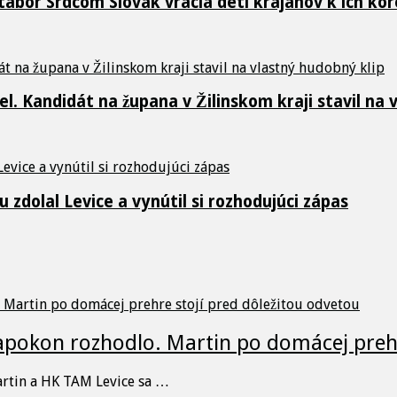
 tábor Srdcom Slovák vracia deti krajanov k ich k
. Kandidát na župana v Žilinskom kraji stavil na 
 zdolal Levice a vynútil si rozhodujúci zápas
napokon rozhodlo. Martin po domácej prehr
artin a HK TAM Levice sa …