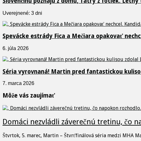
Slovenčinu poznajú z domu, Tatry z fotiek. Letný
Uverejnené: 3 dni
Spevácke estrády Fica a Mečiara opakovať nechcel
6. júla 2026
Séria vyrovnaná! Martin pred fantastickou kulisou
7. marca 2026
Môže vás zaujímať
Domáci nezvládli záverečnú tretinu, čo 
Štvrtok, 5. marec, Martin – Štvrťfinálová séria medzi MHA M