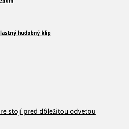
oreňom
vlastný hudobný klip
e stojí pred dôležitou odvetou