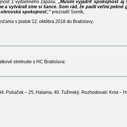
ojnosť z vydareného zápasu.
„Musím vyjadriť spokojnosť aj
e a vytvárali sme si šance. Som rád, že padli veľmi pekné gó
e obrovská spokojnosť,“
prezradil Somík.
čania v piatok 12. októbra 2018 do Bratislavy.
tkové stretnutie s HC Bratislava:
44. Poliaček – 25. Halama, 40. Tužinský. Rozhodovali: Krist – Han