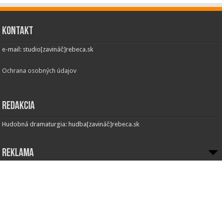
Kontakt
e-mail: studio[zavináč]rebeca.sk
Ochrana osobných údajov
Redakcia
Hudobná dramaturgia: hudba[zavináč]rebeca.sk
Reklama
Inzercia:
Obchodné oddelenie
e-mail: obchod[zavináč]rebeca.sk