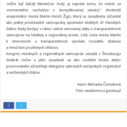
môže byť každý Martinčan hrdý, aj napriek tomu, že mesto sa
momentálne nachádza v komplikovanej situácii,“
zhodnotil
viceprimátor mesta Martin Imrich Žigo, ktorý sa zasadnutia zúčastnil
ako jediný predstaviteľ samosprávy spomedzi všetkých 47 členských
štátov Rady Európy v rámci sekcie venovanej etiky a transparentnosti
samospráv na lokálnej a regionálnej úrovni. Celá cesta mesta Martin
k otvorenosti a transparentnosti vyvolala rozsiahlu diskusiu
a množstvo pozitívnych ohlasov.
Kongres miestnych a regionálnych samospráv zasadá v Štrasburgu
dvakrát ročne a jeho zasadnutí sa ako osobitní hostia alebo
pozorovatelia zúčastňujú delegácie vybraných európskych organizácií
a nečlenských štátov.
Autor: Michaela Černeková
Foto: wiadomosci.gazeta.pl