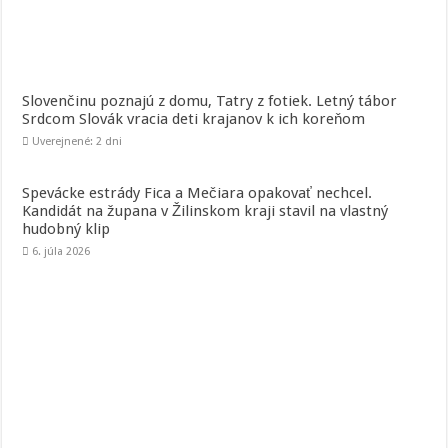
Slovenčinu poznajú z domu, Tatry z fotiek. Letný tábor
Srdcom Slovák vracia deti krajanov k ich koreňom
Uverejnené: 2 dni
Spevácke estrády Fica a Mečiara opakovať nechcel.
Kandidát na župana v Žilinskom kraji stavil na vlastný
hudobný klip
6. júla 2026