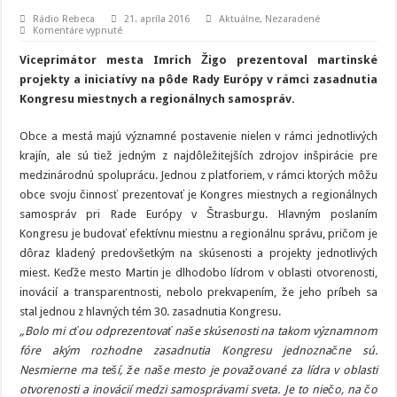
Rádio Rebeca
21. apríla 2016
Aktuálne
,
Nezaradené
na
Komentáre vypnuté
Mesto
Martin
Viceprimátor mesta Imrich Žigo prezentoval martinské
prezentovalo
svoje
projekty a iniciatívy na pôde Rady Európy v rámci zasadnutia
projekty
Kongresu miestnych a regionálnych samospráv.
na
Rade
Európy
v
Obce a mestá majú významné postavenie nielen v rámci jednotlivých
Štrasburgu
krajín, ale sú tiež jedným z najdôležitejších zdrojov inšpirácie pre
medzinárodnú spoluprácu. Jednou z platforiem, v rámci ktorých môžu
obce svoju činnosť prezentovať je Kongres miestnych a regionálnych
samospráv pri Rade Európy v Štrasburgu. Hlavným poslaním
Kongresu je budovať efektívnu miestnu a regionálnu správu, pričom je
dôraz kladený predovšetkým na skúsenosti a projekty jednotlivých
miest. Keďže mesto Martin je dlhodobo lídrom v oblasti otvorenosti,
inovácií a transparentnosti, nebolo prekvapením, že jeho príbeh sa
stal jednou z hlavných tém 30. zasadnutia Kongresu.
„Bolo mi cťou odprezentovať naše skúsenosti na takom významnom
fóre akým rozhodne zasadnutia Kongresu jednoznačne sú.
Nesmierne ma teší, že naše mesto je považované za lídra v oblasti
otvorenosti a inovácií medzi samosprávami sveta. Je to niečo, na čo