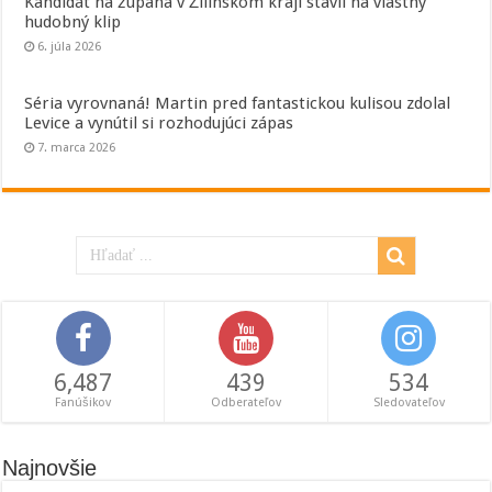
Kandidát na župana v Žilinskom kraji stavil na vlastný
hudobný klip
6. júla 2026
Séria vyrovnaná! Martin pred fantastickou kulisou zdolal
Levice a vynútil si rozhodujúci zápas
7. marca 2026
6,487
439
534
Fanúšikov
Odberateľov
Sledovateľov
Najnovšie