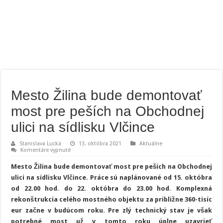
Mesto Žilina bude demontovať
most pre peších na Obchodnej
ulici na sídlisku Vlčince
Stanislava Lucká
13. októbra 2021
Aktuálne
na
Komentáre vypnuté
Mesto
Žilina
Mesto Žilina bude demontovať most pre peších na Obchodnej
bude
demontovať
ulici na sídlisku Vlčince. Práce sú naplánované od 15. októbra
most
od 22.00 hod. do 22. októbra do 23.00 hod. Komplexná
pre
peších
rekonštrukcia celého mostného objektu za približne 360-tisíc
na
Obchodnej
eur začne v budúcom roku. Pre zlý technický stav je však
ulici
potrebné most už v tomto roku úplne uzavrieť
na