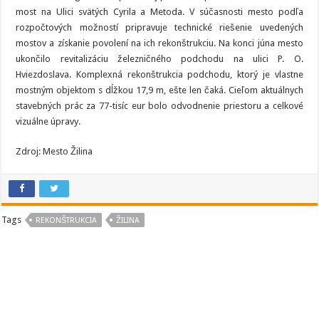
most na Ulici svätých Cyrila a Metoda. V súčasnosti mesto podľa
rozpočtových možností pripravuje technické riešenie uvedených
mostov a získanie povolení na ich rekonštrukciu. Na konci júna mesto
ukončilo revitalizáciu železničného podchodu na ulici P. O.
Hviezdoslava. Komplexná rekonštrukcia podchodu, ktorý je vlastne
mostným objektom s dĺžkou 17,9 m, ešte len čaká. Cieľom aktuálnych
stavebných prác za 77-tisíc eur bolo odvodnenie priestoru a celkové
vizuálne úpravy.
Zdroj: Mesto Žilina
Tags
REKONŠTRUKCIA
ŽILINA