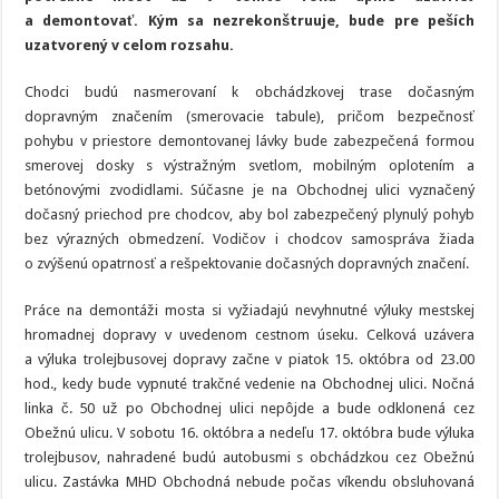
sídlisku
a demontovať. Kým sa nezrekonštruuje, bude pre peších
Vlčince
uzatvorený v celom rozsahu.
Chodci budú nasmerovaní k obchádzkovej trase dočasným
dopravným značením (smerovacie tabule), pričom bezpečnosť
pohybu v priestore demontovanej lávky bude zabezpečená formou
smerovej dosky s výstražným svetlom, mobilným oplotením a
betónovými zvodidlami. Súčasne je na Obchodnej ulici vyznačený
dočasný priechod pre chodcov, aby bol zabezpečený plynulý pohyb
bez výrazných obmedzení. Vodičov i chodcov samospráva žiada
o zvýšenú opatrnosť a rešpektovanie dočasných dopravných značení.
Práce na demontáži mosta si vyžiadajú nevyhnutné výluky mestskej
hromadnej dopravy v uvedenom cestnom úseku. Celková uzávera
a výluka trolejbusovej dopravy začne v piatok 15. októbra od 23.00
hod., kedy bude vypnuté trakčné vedenie na Obchodnej ulici. Nočná
linka č. 50 už po Obchodnej ulici nepôjde a bude odklonená cez
Obežnú ulicu. V sobotu 16. októbra a nedeľu 17. októbra bude výluka
trolejbusov, nahradené budú autobusmi s obchádzkou cez Obežnú
ulicu. Zastávka MHD Obchodná nebude počas víkendu obsluhovaná