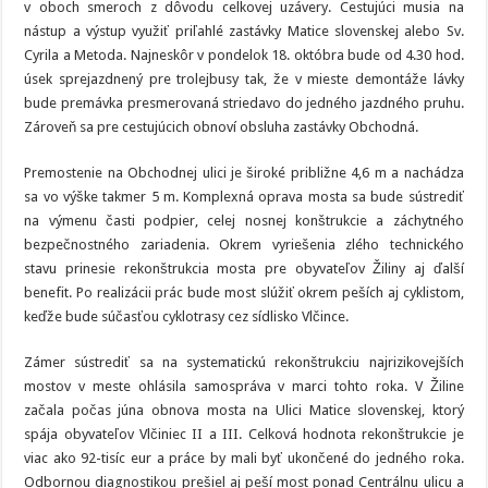
v oboch smeroch z dôvodu celkovej uzávery. Cestujúci musia na
nástup a výstup využiť priľahlé zastávky Matice slovenskej alebo Sv.
Cyrila a Metoda. Najneskôr v pondelok 18. októbra bude od 4.30 hod.
úsek sprejazdnený pre trolejbusy tak, že v mieste demontáže lávky
bude premávka presmerovaná striedavo do jedného jazdného pruhu.
Zároveň sa pre cestujúcich obnoví obsluha zastávky Obchodná.
Premostenie na Obchodnej ulici je široké približne 4,6 m a nachádza
sa vo výške takmer 5 m. Komplexná oprava mosta sa bude sústrediť
na výmenu časti podpier, celej nosnej konštrukcie a záchytného
bezpečnostného zariadenia. Okrem vyriešenia zlého technického
stavu prinesie rekonštrukcia mosta pre obyvateľov Žiliny aj ďalší
benefit. Po realizácii prác bude most slúžiť okrem peších aj cyklistom,
keďže bude súčasťou cyklotrasy cez sídlisko Vlčince.
Zámer sústrediť sa na systematickú rekonštrukciu najrizikovejších
mostov v meste ohlásila samospráva v marci tohto roka. V Žiline
začala počas júna obnova mosta na Ulici Matice slovenskej, ktorý
spája obyvateľov Vlčiniec II a III. Celková hodnota rekonštrukcie je
viac ako 92-tisíc eur a práce by mali byť ukončené do jedného roka.
Odbornou diagnostikou prešiel aj peší most ponad Centrálnu ulicu a