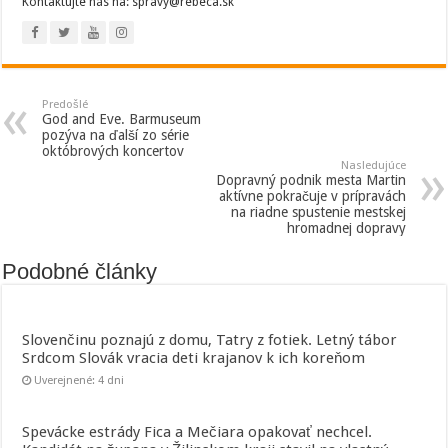
Kontaktujte nás na: spravy@rebeca.sk
Predošlé
God and Eve. Barmuseum
pozýva na ďalší zo série
októbrových koncertov
Nasledujúce
Dopravný podnik mesta Martin
aktívne pokračuje v prípravách
na riadne spustenie mestskej
hromadnej dopravy
Podobné články
Slovenčinu poznajú z domu, Tatry z fotiek. Letný tábor
Srdcom Slovák vracia deti krajanov k ich koreňom
Uverejnené: 4 dni
Spevácke estrády Fica a Mečiara opakovať nechcel.