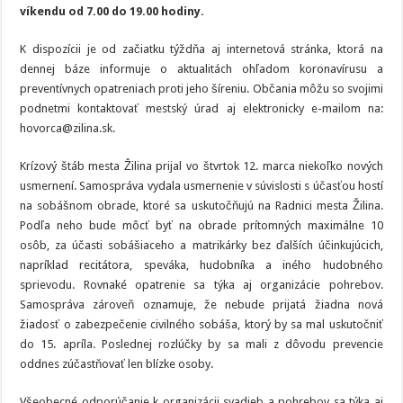
víkendu od 7.00 do 19.00 hodiny.
K dispozícii je od začiatku týždňa aj internetová stránka, ktorá na
dennej báze informuje o aktualitách ohľadom koronavírusu a
preventívnych opatreniach proti jeho šíreniu. Občania môžu so svojimi
podnetmi kontaktovať mestský úrad aj elektronicky e-mailom na:
hovorca@zilina.sk.
Krízový štáb mesta Žilina prijal vo štvrtok 12. marca niekoľko nových
usmernení. Samospráva vydala usmernenie v súvislosti s účasťou hostí
na sobášnom obrade, ktoré sa uskutočňujú na Radnici mesta Žilina.
Podľa neho bude môcť byť na obrade prítomných maximálne 10
osôb, za účasti sobášiaceho a matrikárky bez ďalších účinkujúcich,
napríklad recitátora, speváka, hudobníka a iného hudobného
sprievodu. Rovnaké opatrenie sa týka aj organizácie pohrebov.
Samospráva zároveň oznamuje, že nebude prijatá žiadna nová
žiadosť o zabezpečenie civilného sobáša, ktorý by sa mal uskutočniť
do 15. apríla. Poslednej rozlúčky by sa mali z dôvodu prevencie
oddnes zúčastňovať len blízke osoby.
Všeobecné odporúčanie k organizácii svadieb a pohrebov sa týka aj