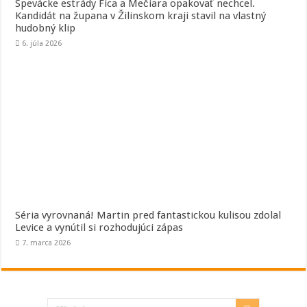
Spevácke estrády Fica a Mečiara opakovať nechcel.
Kandidát na župana v Žilinskom kraji stavil na vlastný
hudobný klip
6. júla 2026
Séria vyrovnaná! Martin pred fantastickou kulisou zdolal
Levice a vynútil si rozhodujúci zápas
7. marca 2026