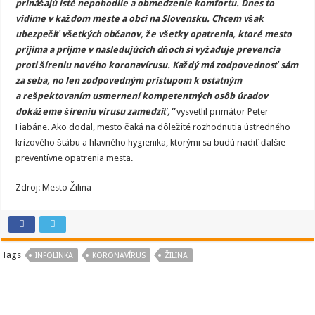
prinášajú isté nepohodlie a obmedzenie komfortu. Dnes to
vidíme v každom meste a obci na Slovensku. Chcem však
ubezpečiť všetkých občanov, že všetky opatrenia, ktoré mesto
prijíma a príjme v nasledujúcich dňoch si vyžaduje prevencia
proti šíreniu nového koronavírusu. Každý má zodpovednosť sám
za seba, no len zodpovedným prístupom k ostatným
a rešpektovaním usmernení kompetentných osôb úradov
dokážeme šíreniu vírusu zamedziť,“
vysvetlil primátor Peter
Fiabáne. Ako dodal, mesto čaká na dôležité rozhodnutia ústredného
krízového štábu a hlavného hygienika, ktorými sa budú riadiť ďalšie
preventívne opatrenia mesta.
Zdroj: Mesto Žilina
Tags
INFOLINKA
KORONAVÍRUS
ŽILINA