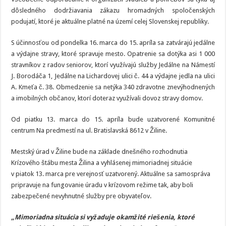
dôsledného dodržiavania zákazu hromadných spoločenských
podujatí, ktoré je aktuálne platné na území celej Slovenskej republiky.
S účinnosťou od pondelka 16. marca do 15. apríla sa zatvárajú jedálne
a výdajne stravy, ktoré spravuje mesto. Opatrenie sa dotýka asi 1 000
stravníkov z radov seniorov, ktorí využívajú služby Jedálne na Námestí
J. Borodáča 1, Jedálne na Lichardovej ulici č. 44 a výdajne jedla na ulici
A. Kmeťa č. 38. Obmedzenie sa netýka 340 zdravotne znevýhodnených
a imobilných občanov, ktorí doteraz využívali dovoz stravy domov.
Od piatku 13. marca do 15. apríla bude uzatvorené Komunitné
centrum Na predmestí na ul. Bratislavská 8612 v Žiline.
Mestský úrad v Žiline bude na základe dnešného rozhodnutia
Krízového štábu mesta Žilina a vyhlásenej mimoriadnej situácie
v piatok 13. marca pre verejnosť uzatvorený. Aktuálne sa samospráva
pripravuje na fungovanie úradu v krízovom režime tak, aby boli
zabezpečené nevyhnutné služby pre obyvateľov.
„Mimoriadna situácia si vyžaduje okamžité riešenia, ktoré