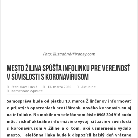
Foto: Ilustračné/Pixabay.com
Mesto Žilina spúšťa infolinku pre verejnosť
v súvislosti s koronavírusom
Stanislava Lucká
13. marca 2020
Aktuálne
na
Komentáre vypnuté
Mesto
Žilina
Samospráva bude od piatku 13. marca Žilinčanov informovať
spúšťa
infolinku
o prijatých opatreniach proti šíreniu nového koronavírusu aj
pre
na infolinke. Na mobilnom telefónnom čísle 0908 304 916 budú
verejnosť
v
môcť získať aktuálne informácie o vývoji situácie v súvislosti
súvislosti
s
s koronavírusom v Žiline a o tom, aké usmernenia vydalo
koronavírusom
mesto. Telefónna linka bude k dispozícii každý deň vrátane