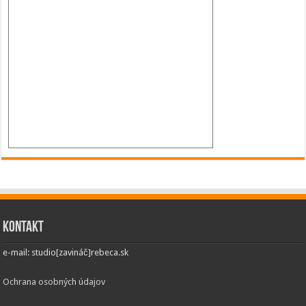
Kontakt
e-mail: studio[zavináč]rebeca.sk
Ochrana osobných údajov