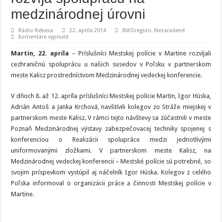
medzinárodnej úrovni
Rádio Rebeca
22. apríla 2014
INFOregión
,
Nezaradené
na
Komentáre vypnuté
Mestská
polícia
Martin, 22. apríla
– Príslušníci Mestskej polície v Martine rozvíjali
v
Martine
cezhraničnú spoluprácu u našich susedov v Poľsku v partnerskom
rozvíja
meste Kalisz prostredníctvom Medzinárodnej vedeckej konferencie.
spoluprácu
na
medzinárodnej
úrovni
V dňoch 8. až 12. apríla príslušníci Mestskej polície Martin, Igor Húska,
Adrián Antoš a Janka Krchová, navštívili kolegov zo Stráže miejskej v
partnerskom meste Kalisz. V rámci tejto návštevy sa zúčastnili v meste
Poznaň Medzinárodnej výstavy zabezpečovacej techniky spojenej s
konferenciou o Realizácii spolupráce medzi jednotlivými
uniformovanými zložkami. V partnerskom meste Kalisz, na
Medzinárodnej vedeckej konferencii – Mestské polície sú potrebné, so
svojim príspevkom vystúpil aj náčelník Igor Húska. Kolegov z celého
Poľska informoval o organizácii práce a činnosti Mestskej polície v
Martine.