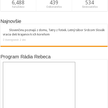
6,488
439
534
Fanúšikov
Odberateľov
Sledovateľov
Najnovšie
Slovenčinu poznajú z domu, Tatry z fotiek. Letný tábor Srdcom Slovák
vracia deti krajanov k ich koreňom
Uverejnené: 2 dni
Program Rádia Rebeca