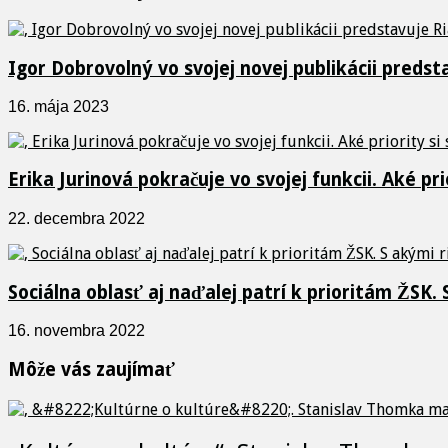
Igor Dobrovolný vo svojej novej publikácii pred
16. mája 2023
Erika Jurinová pokračuje vo svojej funkcii. Aké pr
22. decembra 2022
Sociálna oblasť aj naďalej patrí k prioritám ŽSK.
16. novembra 2022
Môže vás zaujímať