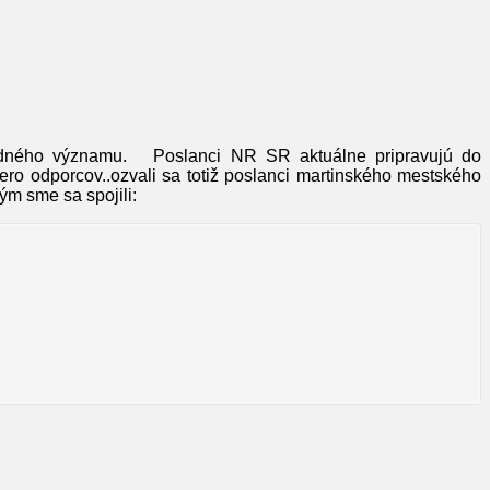
rodného významu. Poslanci NR SR aktuálne pripravujú do
ero odporcov..ozvali sa totiž poslanci martinského mestského
rým sme sa spojili: