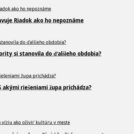
stavuje Riadok ako ho nepoznáme
iority si stanovila do ďalšieho obdobia?
 S akými riešeniami župa prichádza?