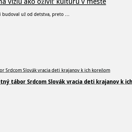
a víziu ako oživiť kultúru v meste
si budoval už od detstva, preto …
etný tábor Srdcom Slovák vracia deti krajanov k i