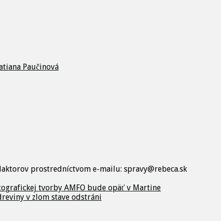
atiana Paučinová
edaktorov prostredníctvom e-mailu: spravy@rebeca.sk
otografickej tvorby AMFO bude opäť v Martine
reviny v zlom stave odstráni