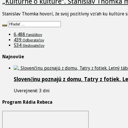
„Kultúrne o kultúre“. Stanislav Thomka m
Stanislav Thomka hovorí, že svoj pozitívny vzťah ku kultúre 
6,488
Fanúšikov
439
Odberateľov
534
Sledovateľov
Najnovšie
Slovenčinu poznajú z domu, Tatry z fotiek. L
Uverejnené: 3 dni
Program Rádia Rebeca