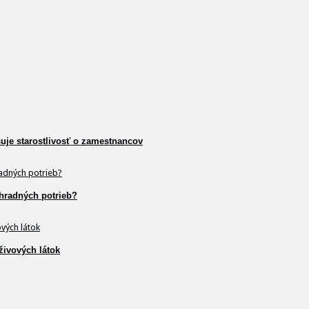
šuje starostlivosť o zamestnancov
hradných potrieb?
živových látok