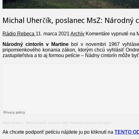
Michal Uherčík, poslanec MsZ: Národný ci
Rádio Rebeca
11. marca 2021
Archív
Komentáre vypnuté
na M
Národný cintorín v Martine
bol v novembri 1967 vyhláse
pripomienkového konania zákon, ktorým chcú vyhlásiť Ondrejs
zastupiteľstva a to aj formou petície – Nádny cintorín môže byť
Radio Rebeca
·
Michal Uherčík, poslanec MsZ: Národný cintorín je len jeden
Ak chcete podporiť petíciu nájdete ju po kliknutí na
TENTO O