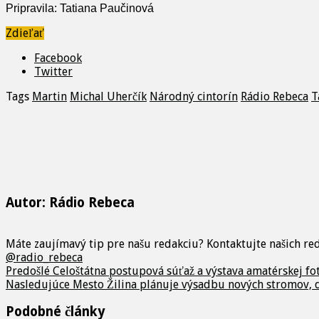
Pripravila: Tatiana Paučinová
Zdieľať
Facebook
Twitter
Tags
Martin
Michal Uherčík
Národný cintorín
Rádio Rebeca
T
Autor: Rádio Rebeca
Máte zaujímavý tip pre našu redakciu? Kontaktujte našich r
@radio_rebeca
Predošlé
Celoštátna postupová súťaž a výstava amatérskej f
Nasledujúce
Mesto Žilina plánuje výsadbu nových stromov, d
Podobné články