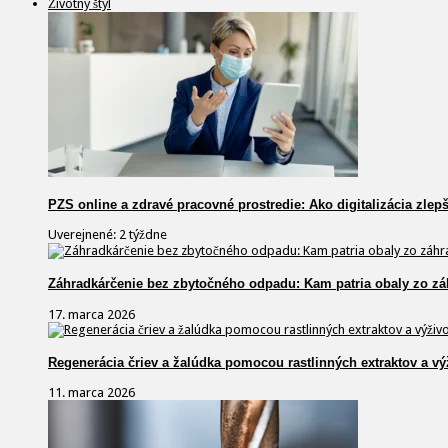
Životný štýl
PZS online a zdravé pracovné prostredie: Ako digitalizácia zlep
Uverejnené: 2 týždne
Záhradkárčenie bez zbytočného odpadu: Kam patria obaly zo zá
17. marca 2026
Regenerácia čriev a žalúdka pomocou rastlinných extraktov a vý
11. marca 2026