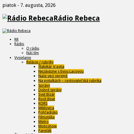
piatok - 7. augusta, 2026
Rádio Rebeca
RR
Rádio
O rádiu
Náš tím
Vysielanie
Relácie / rubriky
Šlabikár šťastia
Nezáväzne s Evou Lacovou
Naše veci verejné
Na potulkách – cestovateľská rubrika
Správy
Dobré správy
Svet Bizár
Rock Beat
KORS
Miklovica
Pohľadisko
Filmotéka
Metro
Motoshow
Panelák