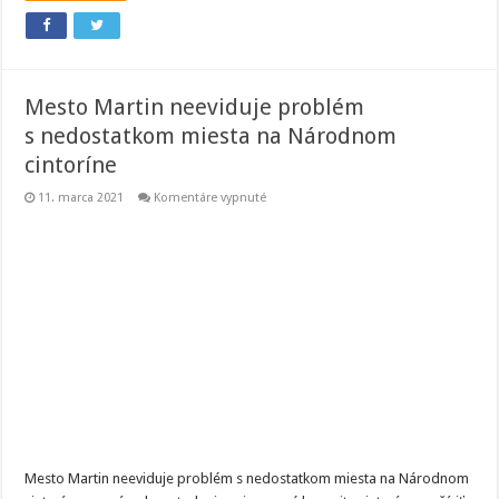
Mesto Martin neeviduje problém
s nedostatkom miesta na Národnom
cintoríne
na
11. marca 2021
Komentáre vypnuté
Mesto
Martin
neeviduje
problém
s nedostatkom
miesta
na
Národnom
cintoríne
Mesto Martin neeviduje problém s nedostatkom miesta na Národnom