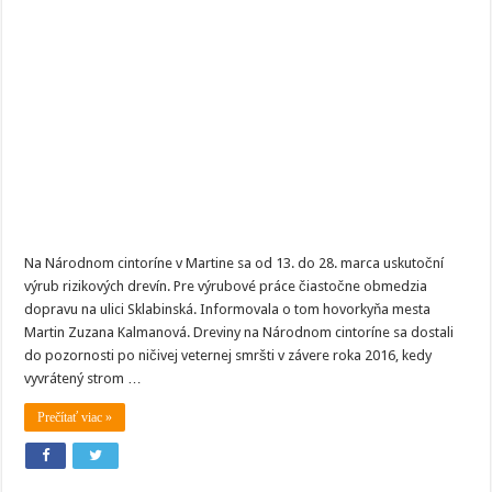
Národnom
cintoríne
v
Martine
vykonajú
výrub
rizikových
drevín
Na Národnom cintoríne v Martine sa od 13. do 28. marca uskutoční
výrub rizikových drevín. Pre výrubové práce čiastočne obmedzia
dopravu na ulici Sklabinská. Informovala o tom hovorkyňa mesta
Martin Zuzana Kalmanová. Dreviny na Národnom cintoríne sa dostali
do pozornosti po ničivej veternej smršti v závere roka 2016, kedy
vyvrátený strom …
Prečítať viac »