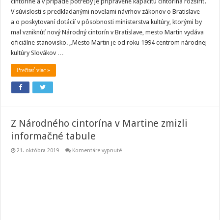
cintoríne a v prípade potreby je pripravené kapacitu cintorína rozšíriť.
V súvislosti s predkladanými novelami návrhov zákonov o Bratislave
a o poskytovaní dotácií v pôsobnosti ministerstva kultúry, ktorými by
mal vzniknúť nový Národný cintorín v Bratislave, mesto Martin vydáva
oficiálne stanovisko. „Mesto Martin je od roku 1994 centrom národnej
kultúry Slovákov …
Prečítať viac »
Z Národného cintorína v Martine zmizli
informačné tabule
na
21. októbra 2019
Komentáre vypnuté
Z
Národného
cintorína
v
Martine
zmizli
informačné
tabule