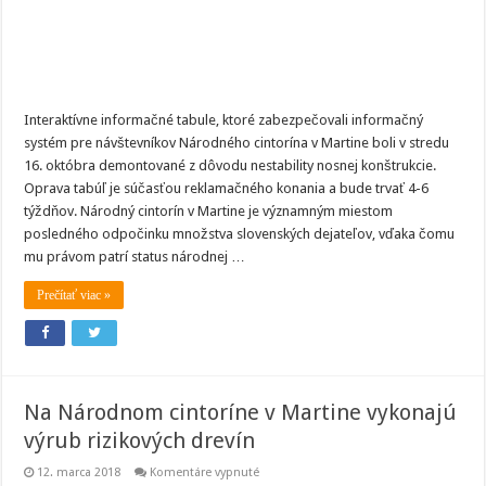
Interaktívne informačné tabule, ktoré zabezpečovali informačný
systém pre návštevníkov Národného cintorína v Martine boli v stredu
16. októbra demontované z dôvodu nestability nosnej konštrukcie.
Oprava tabúľ je súčasťou reklamačného konania a bude trvať 4-6
týždňov. Národný cintorín v Martine je významným miestom
posledného odpočinku množstva slovenských dejateľov, vďaka čomu
mu právom patrí status národnej …
Prečítať viac »
Na Národnom cintoríne v Martine vykonajú
výrub rizikových drevín
na
12. marca 2018
Komentáre vypnuté
Na