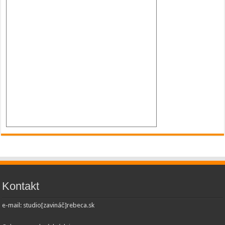
Kontakt
e-mail: studio[zavináč]rebeca.sk