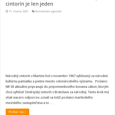
cintorín je len jeden
na
11. marca 2021
Komentáre vypnuté
Michal
Uherčík,
poslanec
MsZ:
Národný
cintorín
je
len
jeden
Národný cintorín v Martine bol v novembri 1967 vyhlásený za národnú
kultúrnu pamiatku a pietne miesto celonárodného významu. Poslanci
NR SR aktuálne pripravujú do pripomienkového konania zákon, ktorým
chcú vyhlásiť Ondrejský cintorín v Bratislave za národný. Tento krok má
však viacero odporcov..ozvali sa totiž poslanci martinského
mestského zastupiteľstva a to …
Prečítať viac »