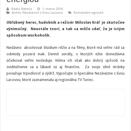
Rádio Rebeca
1. marca 2016
na
Archív
,
Nezáväzne s Evou Lacovou
Komentáre vypnuté
Milo
Kráľ:
Obľúbený herec, hudobník a režisér Miloslav Kráľ je skutočne
Muzika
ma
výnimočný. Neustále tvorí, a tak sa môže zdať, že je istým
nabíja
spôsobom workoholik.
energiou
Nedávno absolvoval štúdium réžie a na filmy, ktoré má veľmi rád sa
odvtedy pozerá inak. Denné seriály, v ktorých ešte donedávna
účinkoval veľmi nesleduje. Vníma ich však ako dobrý spôsob na
zviditeľnenie sa a lákavé sú aj finančne. Za svoje silné stránky
považuje trpezlivosť a výdrž. Vypočujte si špeciálne Nezáväzne s Evou
Lacovou, ktoré zaznamenala aj regionálna TV Turiec.