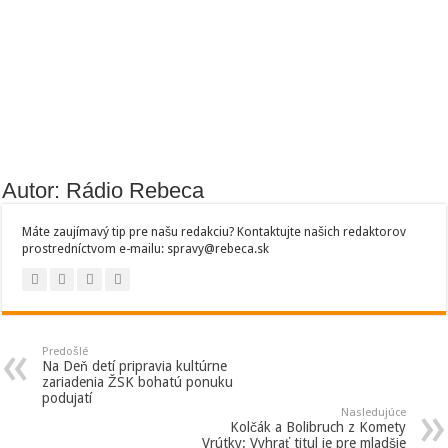
Autor: Rádio Rebeca
Máte zaujímavý tip pre našu redakciu? Kontaktujte našich redaktorov
prostredníctvom e-mailu: spravy@rebeca.sk
Predošlé
Na Deň detí pripravia kultúrne
zariadenia ŽSK bohatú ponuku
podujatí
Nasledujúce
Kolčák a Bolibruch z Komety
Vrútky: Vyhrať titul je pre mladšie