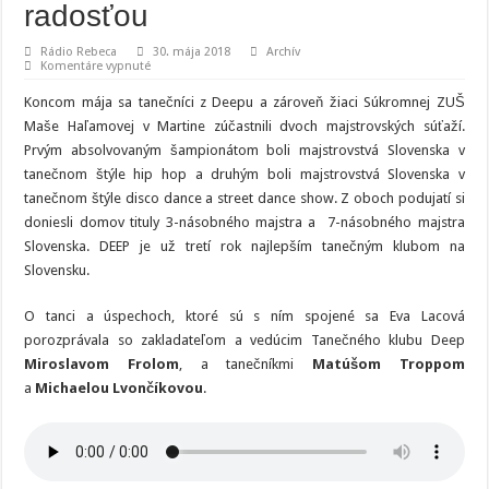
radosťou
Rádio Rebeca
30. mája 2018
Archív
na
Komentáre vypnuté
Miroslav
Frolo:
Koncom mája sa tanečníci z Deepu a zároveň žiaci Súkromnej ZUŠ
Deti
neterorizujeme,
Maše Haľamovej v Martine zúčastnili dvoch majstrovských súťaží.
chodia
Prvým absolvovaným šampionátom boli majstrovstvá Slovenska v
k
nám
tanečnom štýle hip hop a druhým boli majstrovstvá Slovenska v
s
radosťou
tanečnom štýle disco dance a street dance show. Z oboch podujatí si
doniesli domov tituly 3-násobného majstra a 7-násobného majstra
Slovenska. DEEP je už tretí rok najlepším tanečným klubom na
Slovensku.
O tanci a úspechoch, ktoré sú s ním spojené sa Eva Lacová
porozprávala so zakladateľom a vedúcim Tanečného klubu Deep
Miroslavom Frolom
, a tanečníkmi
Matúšom Troppom
a
Michaelou Lvončíkovou
.