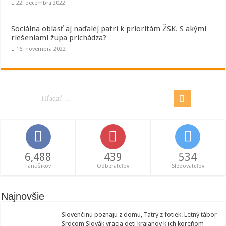
22. decembra 2022
Sociálna oblasť aj naďalej patrí k prioritám ŽSK. S akými
riešeniami župa prichádza?
16. novembra 2022
6,488
439
534
Fanúšikov
Odberateľov
Sledovateľov
Najnovšie
Slovenčinu poznajú z domu, Tatry z fotiek. Letný tábor
Srdcom Slovák vracia deti krajanov k ich koreňom