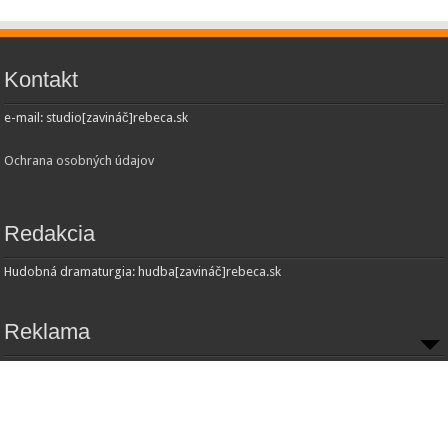
Kontakt
e-mail: studio[zavináč]rebeca.sk
Ochrana osobných údajov
Redakcia
Hudobná dramaturgia: hudba[zavináč]rebeca.sk
Reklama
Inzercia:
Obchodné oddelenie
e-mail: obchod[zavináč]rebeca.sk