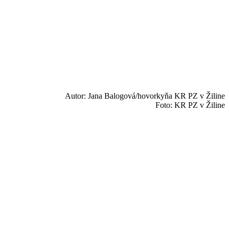
Autor: Jana Balogová/hovorkyňa KR PZ v Žiline
Foto: KR PZ v Žiline