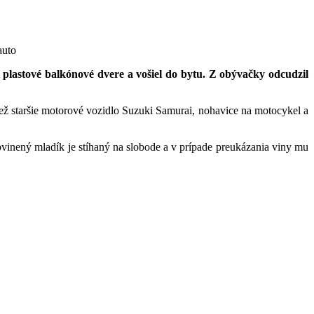
auto
l plastové balkónové dvere a vošiel do bytu. Z obývačky odcudzil
iež staršie motorové vozidlo Suzuki Samurai, nohavice na motocykel a
vinený mladík je stíhaný na slobode a v prípade preukázania viny mu