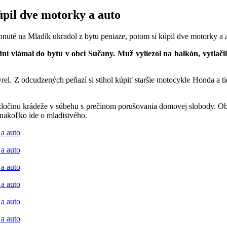
úpil dve motorky a auto
pnuté
na Mladík ukradol z bytu peniaze, potom si kúpil dve motorky a 
dní vlámal do bytu v obci Sučany. Muž vyliezol na balkón, vytlači
vrel. Z odcudzených peňazí si stihol kúpiť staršie motocykle Honda a t
o zločinu krádeže v súbehu s prečinom porušovania domovej slobody. Ob
, nakoľko ide o mladistvého.