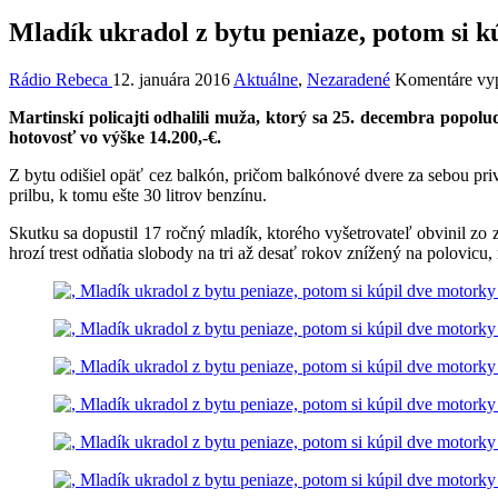
Mladík ukradol z bytu peniaze, potom si k
Rádio Rebeca
12. januára 2016
Aktuálne
,
Nezaradené
Komentáre vy
Martinskí policajti odhalili muža, ktorý sa 25. decembra popolu
hotovosť vo výške 14.200,-€.
Z bytu odišiel opäť cez balkón, pričom balkónové dvere za sebou pri
prilbu, k tomu ešte 30 litrov benzínu.
Skutku sa dopustil 17 ročný mladík, ktorého vyšetrovateľ obvinil z
hrozí trest odňatia slobody na tri až desať rokov znížený na polovicu