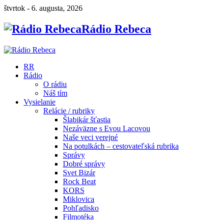
štvrtok - 6. augusta, 2026
Rádio Rebeca
RR
Rádio
O rádiu
Náš tím
Vysielanie
Relácie / rubriky
Šlabikár šťastia
Nezáväzne s Evou Lacovou
Naše veci verejné
Na potulkách – cestovateľská rubrika
Správy
Dobré správy
Svet Bizár
Rock Beat
KORS
Miklovica
Pohľadisko
Filmotéka