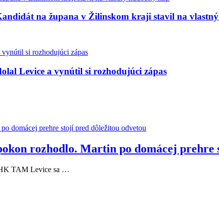
andidát na župana v Žilinskom kraji stavil na vlastn
olal Levice a vynútil si rozhodujúci zápas
pokon rozhodlo. Martin po domácej prehre s
 a HK TAM Levice sa …