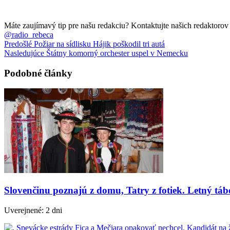
Máte zaujímavý tip pre našu redakciu? Kontaktujte našich redaktoro
@radio_rebeca
Predošlé
Požiar na sídlisku Hájik poškodil tri autá
Nasledujúce
Štátny komorný orchester uspel v Nemecku
Podobné články
Slovenčinu poznajú z domu, Tatry z fotiek. Letný tá
Uverejnené: 2 dni