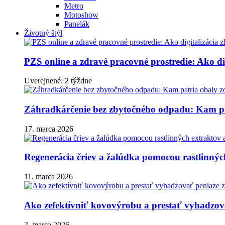
Metro
Motoshow
Panelák
Životný štýl
PZS online a zdravé pracovné prostredie: Ako dig
Uverejnené: 2 týždne
Záhradkárčenie bez zbytočného odpadu: Kam pa
17. marca 2026
Regenerácia čriev a žalúdka pomocou rastlinnýc
11. marca 2026
Ako zefektívniť kovovýrobu a prestať vyhadzova
2. marca 2026