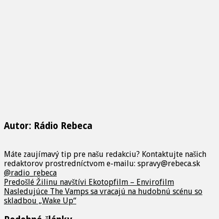
Autor: Rádio Rebeca
Máte zaujímavý tip pre našu redakciu? Kontaktujte našich
redaktorov prostredníctvom e-mailu: spravy@rebeca.sk
@radio_rebeca
Predošlé
Žilinu navštívi Ekotopfilm – Envirofilm
Nasledujúce
The Vamps sa vracajú na hudobnú scénu so
skladbou „Wake Up“