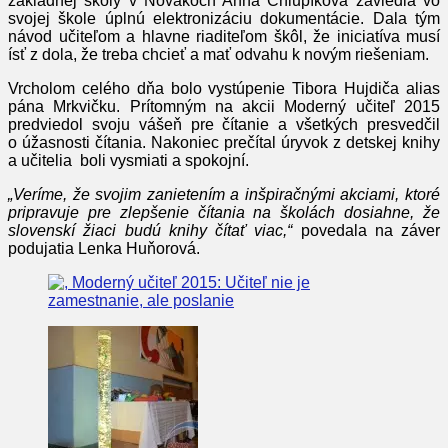
základnej školy v Novákoch Anna Chlupíková zaviedla vo
svojej škole úplnú elektronizáciu dokumentácie. Dala tým
návod učiteľom a hlavne riaditeľom škôl, že iniciatíva musí
ísť z dola, že treba chcieť a mať odvahu k novým riešeniam.
Vrcholom celého dňa bolo vystúpenie Tibora Hujdiča alias
pána Mrkvičku. Prítomným na akcii Moderný učiteľ 2015
predviedol svoju vášeň pre čítanie a všetkých presvedčil
o úžasnosti čítania. Nakoniec prečítal úryvok z detskej knihy
a učitelia boli vysmiati a spokojní.
„Veríme, že svojim zanietením a inšpiračnými akciami, ktoré
pripravuje pre zlepšenie čítania na školách dosiahne, že
slovenskí žiaci budú knihy čítať viac,“
povedala na záver
podujatia Lenka Huňorová.