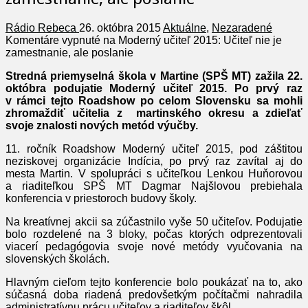
Rádio Rebeca
26. októbra 2015
Aktuálne
,
Nezaradené
Komentáre vypnuté
na Moderný učiteľ 2015: Učiteľ nie je
zamestnanie, ale poslanie
Stredná priemyselná škola v Martine (SPŠ MT) zažila 22.
októbra podujatie Moderný učiteľ 2015. Po prvý raz
v rámci tejto Roadshow po celom Slovensku sa mohli
zhromaždiť učitelia z martinského okresu a zdieľať
svoje znalosti nových metód výučby.
11. ročník Roadshow Moderný učiteľ 2015, pod záštitou
neziskovej organizácie Indícia, po prvý raz zavítal aj do
mesta Martin. V spolupráci s učiteľkou Lenkou Huňorovou
a riaditeľkou SPŠ MT Dagmar Najšlovou prebiehala
konferencia v priestoroch budovy školy.
Na kreatívnej akcii sa zúčastnilo vyše 50 učiteľov. Podujatie
bolo rozdelené na 3 bloky, počas ktorých odprezentovali
viacerí pedagógovia svoje nové metódy vyučovania na
slovenských školách.
Hlavným cieľom tejto konferencie bolo poukázať na to, ako
súčasná doba riadená predovšetkým počítačmi nahradila
administratívnu prácu učiteľov a riaditeľov škôl.