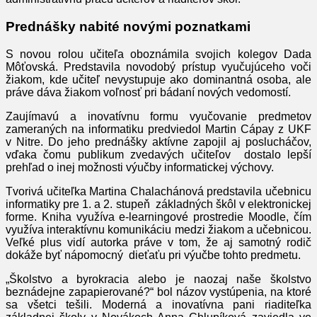
Prednášky nabité novými poznatkami
S novou rolou učiteľa oboznámila svojich kolegov Dada
Môťovská. Predstavila novodobý prístup vyučujúceho voči
žiakom, kde učiteľ nevystupuje ako dominantná osoba, ale
práve dáva žiakom voľnosť pri bádaní nových vedomostí.
Zaujímavú a inovatívnu formu vyučovanie predmetov
zameraných na informatiku predviedol Martin Cápay z UKF
v Nitre. Do jeho prednášky aktívne zapojil aj poslucháčov,
vďaka čomu publikum zvedavých učiteľov dostalo lepší
prehľad o inej možnosti výučby informatickej výchovy.
Tvorivá učiteľka Martina Chalachánová predstavila učebnicu
informatiky pre 1. a 2. stupeň základných škôl v elektronickej
forme. Kniha využíva e-learningové prostredie Moodle, čím
využíva interaktívnu komunikáciu medzi žiakom a učebnicou.
Veľké plus vidí autorka práve v tom, že aj samotný rodič
dokáže byť nápomocný dieťaťu pri výučbe tohto predmetu.
„Školstvo a byrokracia alebo je naozaj naše školstvo
beznádejne zapapierované?“ bol názov vystúpenia, na ktoré
sa všetci tešili. Moderná a inovatívna pani riaditeľka