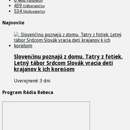
6,488
Fanúšikov
439
Odberateľov
534
Sledovateľov
Najnovšie
Slovenčinu poznajú z domu, Tatry z fotiek.
Letný tábor Srdcom Slovák vracia deti
krajanov k ich koreňom
Uverejnené: 3 dni
Program Rádia Rebeca