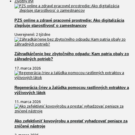
Životný štýl
PZS online a zdravé pracovné prostredie: Ako digitalizácia
zlepšuje starostlivosť o zamestnancov
Uverejnené: 2 týždne
Záhradkárčenie bez zbytočného odpadu: Kam patria obaly zo
záhradných potrieb?
17. marca 2026
Regenerácia čriev a žalúdka pomocou rastlinných extraktov a
výživových látok
11. marca 2026
Ako zefektívniť kovovýrobu a prestať vyhadzovať peniaze za
zničené nástroje