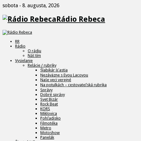
sobota - 8. augusta, 2026
Rádio Rebeca
RR
Rádio
O rádiu
Náš tím
Vysielanie
Relácie / rubriky
Šlabikár šťastia
Nezáväzne s Evou Lacovou
Naše veci verejné
Na potulkách – cestovateľská rubrika
Správy
Dobré správy
Svet Bizár
Rock Beat
KORS
Miklovica
Pohľadisko
Filmotéka
Metro
Motoshow
Panelák