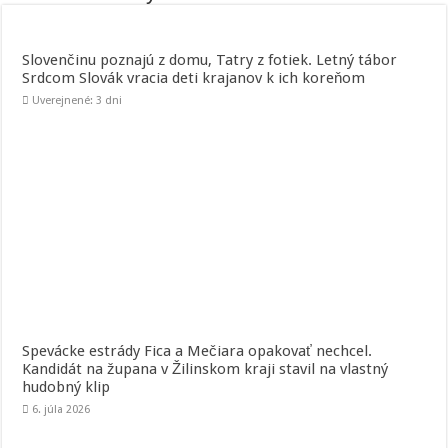
Slovenčinu poznajú z domu, Tatry z fotiek. Letný tábor
Srdcom Slovák vracia deti krajanov k ich koreňom
Uverejnené: 3 dni
Spevácke estrády Fica a Mečiara opakovať nechcel.
Kandidát na župana v Žilinskom kraji stavil na vlastný
hudobný klip
6. júla 2026