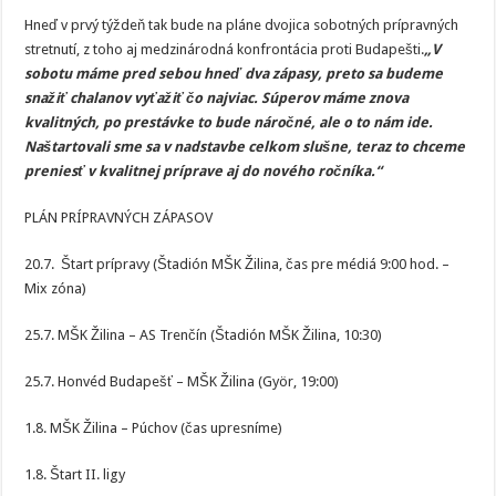
Hneď v prvý týždeň tak bude na pláne dvojica sobotných prípravných
stretnutí, z toho aj medzinárodná konfrontácia proti Budapešti.
„V
sobotu máme pred sebou hneď dva zápasy, preto sa budeme
snažiť chalanov vyťažiť čo najviac. Súperov máme znova
kvalitných, po prestávke to bude náročné, ale o to nám ide.
Naštartovali sme sa v nadstavbe celkom slušne, teraz to chceme
preniesť v kvalitnej príprave aj do nového ročníka.“
PLÁN PRÍPRAVNÝCH ZÁPASOV
20.7. Štart prípravy (Štadión MŠK Žilina, čas pre médiá 9:00 hod. –
Mix zóna)
25.7. MŠK Žilina – AS Trenčín (Štadión MŠK Žilina, 10:30)
25.7. Honvéd Budapešť – MŠK Žilina (Györ, 19:00)
1.8. MŠK Žilina – Púchov (čas upresníme)
1.8. Štart II. ligy