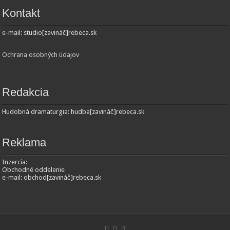
Kontakt
e-mail: studio[zavináč]rebeca.sk
Ochrana osobných údajov
Redakcia
Hudobná dramaturgia: hudba[zavináč]rebeca.sk
Reklama
Inzercia:
Obchodné oddelenie
e-mail: obchod[zavináč]rebeca.sk