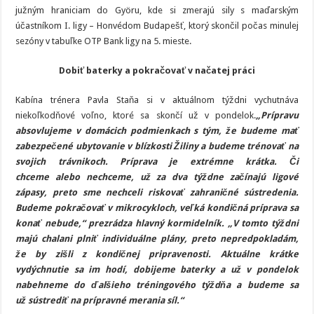
južným hraniciam do Györu, kde si zmerajú sily s maďarským
účastníkom I. ligy – Honvédom Budapešť, ktorý skončil počas minulej
sezóny v tabuľke OTP Bank ligy na 5. mieste.
Dobiť baterky a pokračovať v načatej práci
Kabína trénera Pavla Staňa si v aktuálnom týždni vychutnáva
niekoľkodňové voľno, ktoré sa skončí už v pondelok.
„Prípravu
absovlujeme v domácich podmienkach s tým, že budeme mať
zabezpečené ubytovanie v blízkosti Žiliny a budeme trénovať na
svojich trávnikoch. Príprava je extrémne krátka. Či
chceme alebo nechceme, už za dva týždne začínajú ligové
zápasy, preto sme nechceli riskovať zahraničné sústredenia.
Budeme pokračovať v mikrocykloch, veľká kondičná príprava sa
konať nebude,“ prezrádza hlavný kormidelník. „V tomto týždni
majú chalani plniť individuálne plány, preto nepredpokladám,
že by zišli z kondičnej pripravenosti. Aktuálne krátke
vydýchnutie sa im hodí, dobijeme baterky a už v pondelok
nabehneme do ďalšieho tréningového týždňa a budeme sa
už sústrediť na prípravné merania síl.“