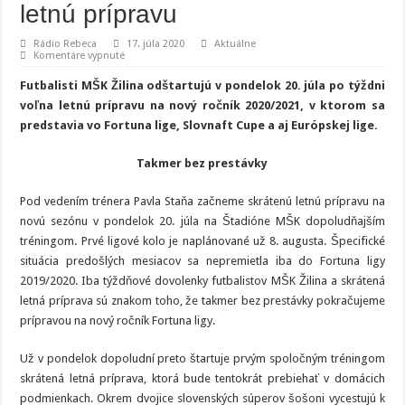
letnú prípravu
Rádio Rebeca
17. júla 2020
Aktuálne
na
Komentáre vypnuté
MŠK
Žilina
Futbalisti MŠK Žilina odštartujú v pondelok 20. júla po týždni
štartujú
skrátenú
voľna letnú prípravu na nový ročník 2020/2021, v ktorom sa
letnú
predstavia vo Fortuna lige, Slovnaft Cupe a aj Európskej lige.
prípravu
Takmer bez prestávky
Pod vedením trénera Pavla Staňa začneme skrátenú letnú prípravu na
novú sezónu v pondelok 20. júla na Štadióne MŠK dopoludňajším
tréningom. Prvé ligové kolo je naplánované už 8. augusta. Špecifické
situácia predošlých mesiacov sa nepremietla iba do Fortuna ligy
2019/2020. Iba týždňové dovolenky futbalistov MŠK Žilina a skrátená
letná príprava sú znakom toho, že takmer bez prestávky pokračujeme
prípravou na nový ročník Fortuna ligy.
Už v pondelok dopoludní preto štartuje prvým spoločným tréningom
skrátená letná príprava, ktorá bude tentokrát prebiehať v domácich
podmienkach. Okrem dvojice slovenských súperov šošoni vycestujú k