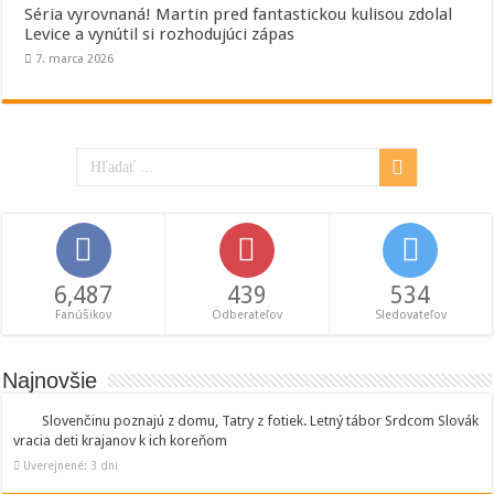
Séria vyrovnaná! Martin pred fantastickou kulisou zdolal
Levice a vynútil si rozhodujúci zápas
7. marca 2026
6,487
439
534
Fanúšikov
Odberateľov
Sledovateľov
Najnovšie
Slovenčinu poznajú z domu, Tatry z fotiek. Letný tábor Srdcom Slovák
vracia deti krajanov k ich koreňom
Uverejnené: 3 dni