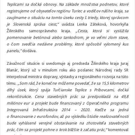
Teplicami sa dočká obnovy. Na základe množstva podnetov, ktoré
registrujeme od obyvateľov regiónu Turiec a vodičov nášho kraja, sa
zaujímame o situáciu na tomto úseku cesty I. triedy, ktorej správcom
je Slovenská správa ciest,“
uvádza Lenka Záteková, hovorkyňa
Žilinského samosprávneho kraja.
„Cesta, ktorá si vyslúžila
pomenovanie betónová alebo tankodrom, je vo veľmi zlom stave,
o čom svedčia nedávne problémy, ktoré spôsobil vylomený kus
panelu,“
dodáva.
Závažnosť situácie si uvedomuje aj predseda Žilinského kraja Juraj
Blanár, ktorý už v minulom roku ako poslanec Národnej rady SR
interpeloval ministra dopravy, výstavby a regionálneho rozvoja na túto
tému.
„Som rád, že konečne môžeme povedať, že sa 15,5 kilometrov
dlhý úsek, ktorý spája Turčianske Teplice s Príbovcami, dočká
rekonštrukcie. Cena stavebných prác sa predpokladá na 49,8
miliónov eur a projekt bude financovaný z Operačného programu
Integrovaná Infraštruktúra 2014 – 2020. Keďže sa jedná
o financovanie z eurofondov, až po výsledku štúdie realizovateľnosti
bude vyhlásené verejné obstarávanie na zhotoviteľa stavebných
prác, čím sa projekt pohne o krok bližšie k začatiu prác,“
komentoval