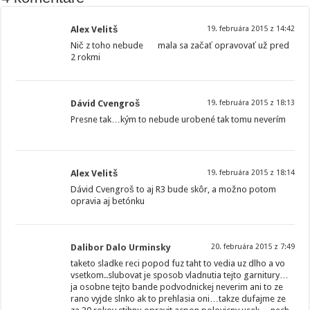
Alex Velitš
19. februára 2015 z 14:42
Nič z toho nebude
mala sa začať opravovať už pred
2 rokmi
Dávid Cvengroš
19. februára 2015 z 18:13
Presne tak…kým to nebude urobené tak tomu neverím
Alex Velitš
19. februára 2015 z 18:14
Dávid Cvengroš to aj R3 bude skôr, a možno potom
opravia aj betónku
Dalibor Dalo Urminsky
20. februára 2015 z 7:49
taketo sladke reci popod fuz taht to vedia uz dlho a vo
vsetkom..slubovat je sposob vladnutia tejto garnitury…
ja osobne tejto bande podvodnickej neverim ani to ze
rano vyjde slnko ak to prehlasia oni…takze dufajme ze