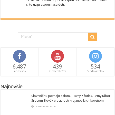
za 30 rokov stihnu opravit aspon polovicny usek …nech
si to uziju aspon nase deti.
6,487
439
534
Fanúšikov
Odberateľov
Sledovateľov
Najnovšie
Slovenčinu poznajú z domu, Tatry z fotiek. Letný tábor
Srdcom Slovák vracia deti krajanov k ich koreňom
Uverejnené: 4 dni