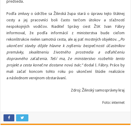
predseda.
Podľa zmluvy o údržbe sa Žilinská župa stará o úpravu tejto štátnej
cesty a jej pracovníci boli často terčom útokov a sťažností
nespokojných vodičov. Riaditeľ Správy ciest ŽSK Ivan Fábry
informoval, že podľa informácií z ministerstva bude cieľom
rekonštrukcie nielen samotná cesta, ale aj päť mostných objektov.
„Po
ukončení stavby dôjde hlavne k zvýšeniu bezpečnosti účastníkov
premávky, skvalitneniu životného prostredia a odľahčeniu
dopravného zaťaženia. Teší ma, že ministerstvo rozbehlo tento
projekt a cesta konečne dostane novú tvár,“
dodal I. Fábry. Práce by
mali začať koncom tohto roku po ukončení štúdie realizácie
a následnom verejnom obstarávaní.
Zdroj: Žilinský samosprávny kraj
Foto: internet