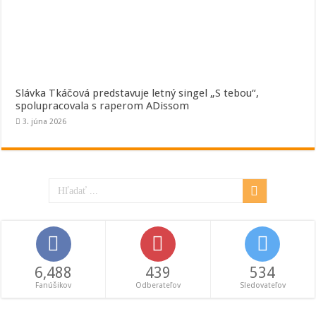
Slávka Tkáčová predstavuje letný singel „S tebou“,
spolupracovala s raperom ADissom
3. júna 2026
6,488
439
534
Fanúšikov
Odberateľov
Sledovateľov