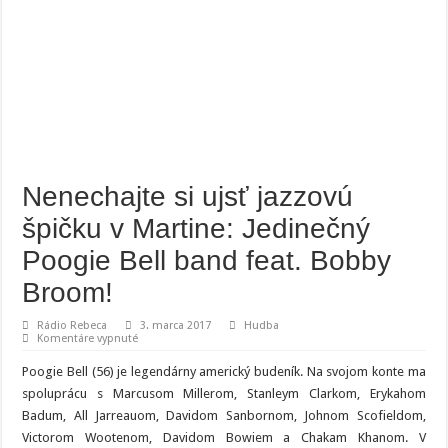
Nenechajte si ujsť jazzovú
špičku v Martine: Jedinečný
Poogie Bell band feat. Bobby
Broom!
Rádio Rebeca
3. marca 2017
Hudba
na
Komentáre vypnuté
Nenechajte
si
Poogie Bell (56) je legendárny americký budeník. Na svojom konte ma
ujsť
jazzovú
spoluprácu s Marcusom Millerom, Stanleym Clarkom, Erykahom
špičku
Badum, All Jarreauom, Davidom Sanbornom, Johnom Scofieldom,
v
Martine:
Victorom Wootenom, Davidom Bowiem a Chakam Khanom. V
Jedinečný