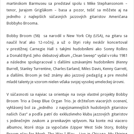
Poogie
martinskom Barmuseu sa predstaví spolu s Mike Stephansonom –
Bell
tenor, Jurajom Griglákom – basa a pozor, tešiť sa môžete aj na
band
feat.
jedného z najlepších súčasných jazzových gitaristov Američana
Bobby
Broom!
Bobbyho Brooma.
Bobby Broom (56) sa narodil v New York City (USA), na gitaru sa
naučil hrať ako 12-ročný, a už o štyri roky neskôr koncertoval
v prestížnej Carnegie Hall s takými hudobníkmi ako Sonny Rollins
a Donald Byrd. Jeho debutový album „Clean Sweep“ vydal v roku 1981
a následne spolupracoval s ďalšími uznávanými hudobníkmi (Kenny
Burrell, Stanley Turrentine, Charles Earland, Miles Davis, Kenny Garrett,
a ďalšími. Broom je tiež známy ako jazzový pedagóg a pre mnohé
mladé talenty je vzorom nielen vďaka svojej vysokej umeleckej úrovni.
V súčasnosti sa najviac sa orientuje na svoje vlastné projekty Bobby
Broom Trio a Deep Blue Organ Trio. Je držiteľom viacerých ocenení,
vyhlásený bol za „jedného z najvýznamnejších hudobných gitaristov
našich čias“ a podľa patrí do exkluzívneho klubu jazzových gitaristov
s jedinečným zvukom a prenikavým vplyvom. Na konte má viacero
albumov, ktoré stoja za vypočutie (Upper West Side Story, Bobby
Broom play for Monk, The Way I Play – Live in Chicago, My Shining