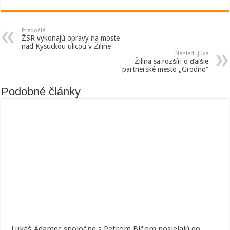
Predošlé
ŽSR vykonajú opravy na moste
nad Kysuckou ulicou v Žiline
Nasledujúce
Žilina sa rozšíri o ďalšie
partnerské mesto „Grodno“
Podobné články
Lukáš Adamec spoločne s Petrom Bičom posielajú do