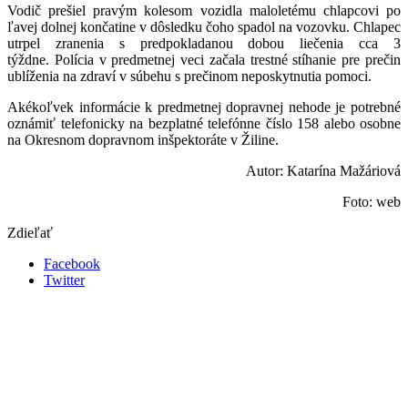
Vodič prešiel pravým kolesom vozidla maloletému chlapcovi po
ľavej dolnej končatine v dôsledku čoho spadol na vozovku. Chlapec
utrpel zranenia s predpokladanou dobou liečenia cca 3
týždne. Polícia v predmetnej veci začala trestné stíhanie pre prečin
ublíženia na zdraví v súbehu s prečinom neposkytnutia pomoci.
Akékoľvek informácie k predmetnej dopravnej nehode je potrebné
oznámiť telefonicky na bezplatné telefónne číslo 158 alebo osobne
na Okresnom dopravnom inšpektoráte v Žiline.
Autor: Katarína Mažáriová
Foto: web
Zdieľať
Facebook
Twitter