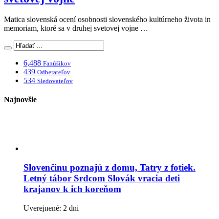
Matica slovenská ocení osobnosti slovenského kultúrneho života in
memoriam, ktoré sa v druhej svetovej vojne …
6,488
Fanúšikov
439
Odberateľov
534
Sledovateľov
Najnovšie
Slovenčinu poznajú z domu, Tatry z fotiek.
Letný tábor Srdcom Slovák vracia deti
krajanov k ich koreňom
Uverejnené: 2 dni