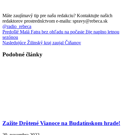
Máte zaujímavý tip pre našu redakciu? Kontaktujte našich
redaktorov prostredníctvom e-mailu: spravy@rebeca.sk
@radio_rebeca
Predošlé
Malá Fatra bez ohľadu na počasie žije naplno letnou
sezónou
Nasledujúce
Žilinský kraj zaujal Čiňanov
Podobné články
Zažite Drôtené Vianoce na Budatínskom hrade!
29. novembra 2022