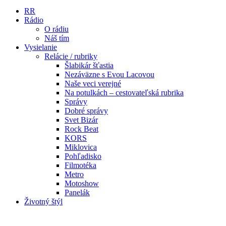
RR
Rádio
O rádiu
Náš tím
Vysielanie
Relácie / rubriky
Šlabikár šťastia
Nezáväzne s Evou Lacovou
Naše veci verejné
Na potulkách – cestovateľská rubrika
Správy
Dobré správy
Svet Bizár
Rock Beat
KORS
Miklovica
Pohľadisko
Filmotéka
Metro
Motoshow
Panelák
Životný štýl