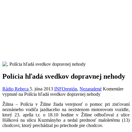
Polícia hľadá svedkov dopravnej nehody
Rádio Rebeca
5. júna 2013
INFOregión
,
Nezaradené
Komentáre
vypnuté
na Polícia hľadá svedkov dopravnej nehody
Žilina – Polícia v Žiline žiada verejnosť o pomoc pri zisťovaní
neznámeho vodiča jazdiaceho na nezistenom motorovom vozidle,
ktorý 23. apríla t.r. o 18.10 hodine v Žiline odbočoval z ulice
Hálková na ulicu Kuzmányho a nedal prednosť maloletému (13)
chodcovi, ktorý prechádzal po priechode pre chodcov.