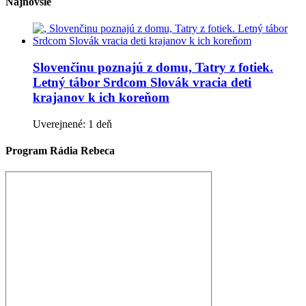
Najnovšie
Slovenčinu poznajú z domu, Tatry z fotiek.
Letný tábor Srdcom Slovák vracia deti
krajanov k ich koreňom
Uverejnené: 1 deň
Program Rádia Rebeca