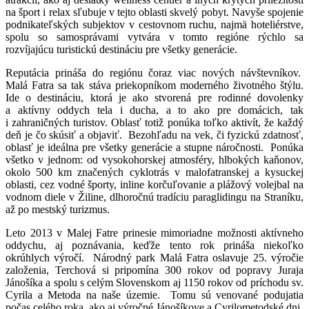
na šport i relax sľubuje v tejto oblasti skvelý pobyt. Navyše spojenie
podnikateľských subjektov v cestovnom ruchu, najmä hoteliérstve,
spolu so samosprávami vytvára v tomto regióne rýchlo sa
rozvíjajúcu turistickú destináciu pre všetky generácie.
Reputácia prináša do regiónu čoraz viac nových návštevníkov.
Malá Fatra sa tak stáva priekopníkom moderného životného štýlu.
Ide o destináciu, ktorá je ako stvorená pre rodinné dovolenky
a aktívny oddych tela i ducha, a to ako pre domácich, tak
i zahraničných turistov. Oblasť totiž ponúka toľko aktivít, že každý
deň je čo skúsiť a objaviť. Bezohľadu na vek, či fyzickú zdatnosť,
oblasť je ideálna pre všetky generácie a stupne náročnosti. Ponúka
všetko v jednom: od vysokohorskej atmosféry, hlbokých kaňonov,
okolo 500 km značených cyklotrás v malofatranskej a kysuckej
oblasti, cez vodné športy, inline korčuľovanie a plážový volejbal na
vodnom diele v Žiline, dlhoročnú tradíciu paraglidingu na Straníku,
až po mestský turizmus.
Leto 2013 v Malej Fatre prinesie mimoriadne možnosti aktívneho
oddychu, aj poznávania, keďže tento rok prináša niekoľko
okrúhlych výročí. Národný park Malá Fatra oslavuje 25. výročie
založenia, Terchová si pripomína 300 rokov od popravy Juraja
Jánošíka a spolu s celým Slovenskom aj 1150 rokov od príchodu sv.
Cyrila a Metoda na naše územie. Tomu sú venované podujatia
počas celého roka, ako aj výročné Jánošíkove a Cyrilometodské dni.