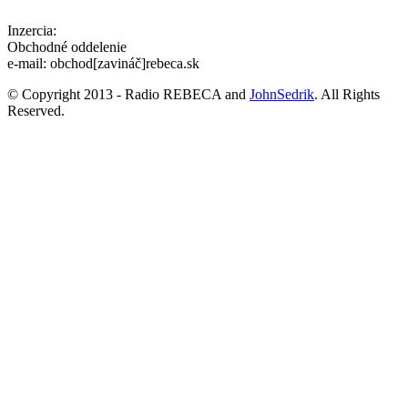
Inzercia:
Obchodné oddelenie
e-mail: obchod[zavináč]rebeca.sk
© Copyright 2013 - Radio REBECA and
JohnSedrik
. All Rights
Reserved.