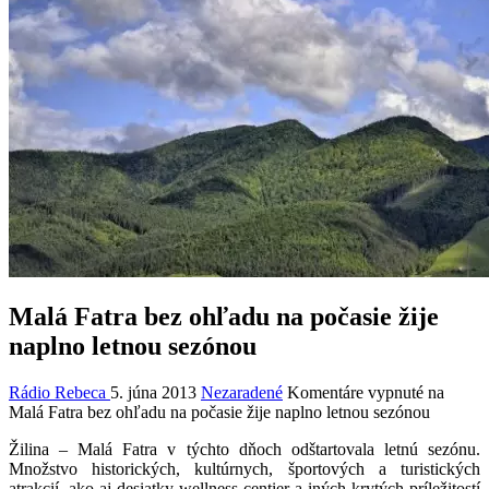
Malá Fatra bez ohľadu na počasie žije
naplno letnou sezónou
Rádio Rebeca
5. júna 2013
Nezaradené
Komentáre vypnuté
na
Malá Fatra bez ohľadu na počasie žije naplno letnou sezónou
Žilina – Malá Fatra v týchto dňoch odštartovala letnú sezónu.
Množstvo historických, kultúrnych, športových a turistických
atrakcií, ako aj desiatky wellness centier a iných krytých príležitostí