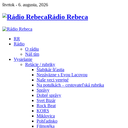
štvrtok - 6. augusta, 2026
Rádio Rebeca
RR
Rádio
O rádiu
Náš tím
Vysielanie
Relácie / rubriky
Šlabikár šťastia
Nezáväzne s Evou Lacovou
Naše veci verejné
Na potulkách – cestovateľská rubrika
Správy
Dobré správy
Svet Bizár
Rock Beat
KORS
Miklovica
Pohľadisko
Filmotéka