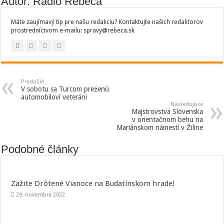
Autor: Rádio Rebeca
Máte zaujímavý tip pre našu redakciu? Kontaktujte našich redaktorov
prostredníctvom e-mailu: spravy@rebeca.sk
Predošlé
V sobotu sa Turcom preženú
automobiloví veteráni
Nasledujúce
Majstrovstvá Slovenska
v orientačnom behu na
Mariánskom námestí v Žiline
Podobné články
Zažite Drôtené Vianoce na Budatínskom hrade!
29. novembra 2022