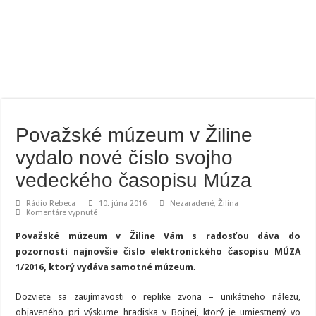
Považské múzeum v Žiline
vydalo nové číslo svojho
vedeckého časopisu Múza
Rádio Rebeca
10. júna 2016
Nezaradené
,
Žilina
na
Komentáre vypnuté
Považské
múzeum
Považské múzeum v Žiline Vám s radosťou dáva do
v
Žiline
pozornosti najnovšie číslo elektronického časopisu MÚZA
vydalo
1/2016, ktorý vydáva samotné múzeum.
nové
číslo
svojho
vedeckého
Dozviete sa zaujímavosti o replike zvona – unikátneho nálezu,
časopisu
objaveného pri výskume hradiska v Bojnej, ktorý je umiestnený vo
Múza