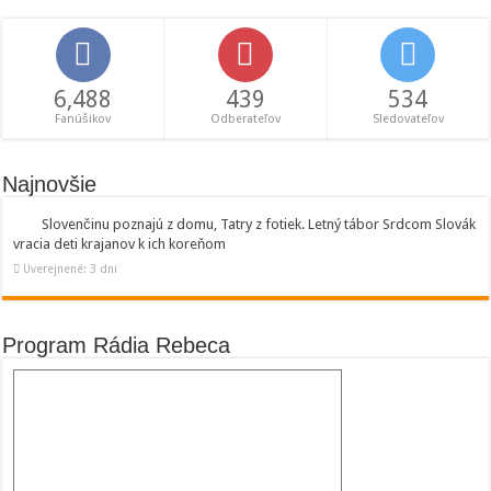
6,488
439
534
Fanúšikov
Odberateľov
Sledovateľov
Najnovšie
Slovenčinu poznajú z domu, Tatry z fotiek. Letný tábor Srdcom Slovák
vracia deti krajanov k ich koreňom
Uverejnené: 3 dni
Program Rádia Rebeca