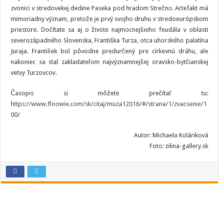
zvonici v stredovekej dedine Paseka pod hradom Strečno. Artefakt má
mimoriadny význam, pretože je prvý svojho druhu v stredoeurópskom
priestore. Dočítate sa aj o živote najmocnejšieho feudála v oblasti
severozápadného Slovenska, Františka Turza, otca uhorského palatína
Juraja. František bol pôvodne predurčený pre cirkevnú dráhu, ale
nakoniec sa stal zakladateľom najvýznamnejšej oravsko-bytčianskej
vetvy Turzovcov.
Časopis si môžete prečítať tu:
https://www.floowie.com/sk/citaj/muza12016/#/strana/1/zvacsenie/1
00/
Autor: Michaela Koláriková
Foto: zilina-gallery.sk