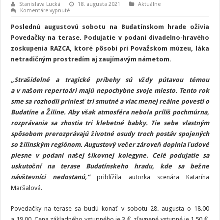
Stanislava Lucká
18. augusta 2021
Aktuálne
na
Komentáre vypnuté
Povedačky
na
Poslednú augustovú sobotu na Budatínskom hrade oživia
terase
Povedačky na terase. Podujatie v podaní divadelno-hravého
zoskupenia RAZCA, ktoré pôsobí pri Považskom múzeu, láka
netradičným prostredím aj zaujímavým námetom.
„Strašidelné a tragické príbehy sú vždy pútavou témou
a v našom repertoári majú nepochybne svoje miesto. Tento rok
sme sa rozhodli priniesť tri smutné a viac menej reálne povesti o
Budatíne a Žiline. Aby však atmosféra nebola príliš pochmúrna,
rozprávania sa zhostia tri klebetné babky. Tie sebe vlastným
spôsobom prerozprávajú životné osudy troch postáv spojených
so žilinským regiónom. Augustový večer zároveň doplnia ľudové
piesne v podaní našej šikovnej kolegyne. Celé podujatie sa
uskutoční na terase Budatínskeho hradu, kde sa bežne
návštevníci nedostanú,“
priblížila autorka scenára Katarína
Maršalová.
Povedačky na terase sa budú konať v sobotu 28. augusta o 18.00
a 19.00. Cena základného vstupného je 3 €, zľavnené vstupné je 1,50 €.