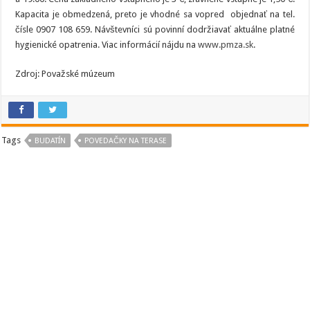
Kapacita je obmedzená, preto je vhodné sa vopred objednať na tel.
čísle 0907 108 659. Návštevníci sú povinní dodržiavať aktuálne platné
hygienické opatrenia. Viac informácií nájdu na
www.pmza.sk
.
Zdroj: Považské múzeum
Tags
BUDATÍN
POVEDAČKY NA TERASE