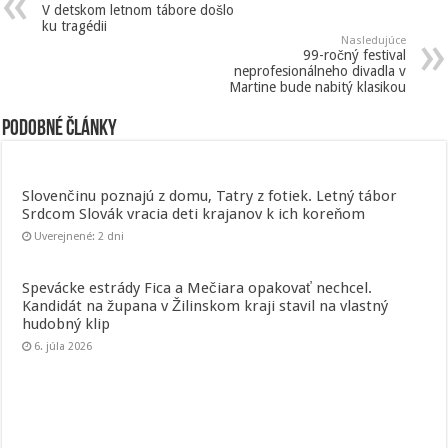
V detskom letnom tábore došlo
ku tragédii
Nasledujúce
99-ročný festival
neprofesionálneho divadla v
Martine bude nabitý klasikou
Podobné články
Slovenčinu poznajú z domu, Tatry z fotiek. Letný tábor
Srdcom Slovák vracia deti krajanov k ich koreňom
Uverejnené: 2 dni
Spevácke estrády Fica a Mečiara opakovať nechcel.
Kandidát na župana v Žilinskom kraji stavil na vlastný
hudobný klip
6. júla 2026