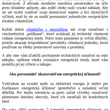
domácnosti. Z dôvodu menšieho množstva prostriedkov na účte
preto hľadáme spôsoby, ako znížiť všetky naše vysoké náklady. Aby
ste ale mohli využívať svoju domácnosť naplno a bez zbytočných
výčitiek, mali by ste sa snažiť porozumieť jednotlivým energetickým
triedam chladničiek.
Každá dobrá
chladnička s mrazničkou
má svoje označenie s
viacfarebnými „prúžkami“, ktoré uvádzajú jej technické vlastnosti
vrátane energetickej triedy. Práve tento parameter je veľmi dôležitý,
pretože ukazuje hospodárnosť prevádzky chladiacej jednotky, ktorú
používate na všetky potravinové suroviny a produkty.
A aby sme vám uľahčili pochopenie technických označení na tejto
nálepke, opíšeme všetky existujúce energetické triedy, ktoré vám
pomôžu pri jej výbere a nákupe.
Ako porozumieť ukazovateľom energetickej účinnosti?
Vzhľadom na vysoké tarify za elektrickú energiu je nielen pre
Európanov energetická účinnosť spotrebičov a zariadení veľmi
dôležitá. Pre lepšiu orientáciu sa preto začali výrobky označovať
písmenami latinskej abecedy, ktoré ich zaraďujú do konkrétnych
tried.
Do roku 2003 existovalo 7 kategórií energetickej účinnosti, na