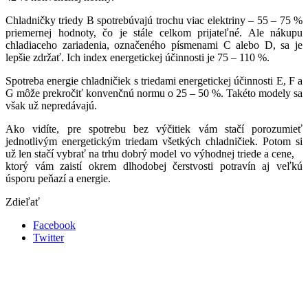
Chladničky triedy B spotrebúvajú trochu viac elektriny – 55 – 75 %
priemernej hodnoty, čo je stále celkom prijateľné. Ale nákupu
chladiaceho zariadenia, označeného písmenami C alebo D, sa je
lepšie zdržať. Ich index energetickej účinnosti je 75 – 110 %.
Spotreba energie chladničiek s triedami energetickej účinnosti E, F a
G môže prekročiť konvenčnú normu o 25 – 50 %. Takéto modely sa
však už nepredávajú.
Ako vidíte, pre spotrebu bez výčitiek vám stačí porozumieť
jednotlivým energetickým triedam všetkých chladničiek. Potom si
už len stačí vybrať na trhu dobrý model vo výhodnej triede a cene,
ktorý vám zaistí okrem dlhodobej čerstvosti potravín aj veľkú
úsporu peňazí a energie.
Zdieľať
Facebook
Twitter