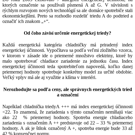
ktorých označenie sa používali písmená A až G. V súvislosti s
rýchlym rozvojom nových technológií sa ale domáce spotrebiče stali
ekonomickejšími. Preto sa rozhodlo rozdeliť triedu A do podtried a
označiť ich znakom „+“.
Od čoho závisí určenie energetickej triedy?
Každá energetická kategória chladničky má priradený index
energetickej účinnosti. Vypočítava sa podľa veľmi zložitého vzorca,
v ktorom v zásade ide o priemerné množstvo elektriny, ktoré by
malo spotrebovať chladiace zariadenie za jednotku času. Index
energetickej účinnosti teda spotrebiteľom napovedá, koľko danej
priemernej hodnoty spotrebuje konkrétny model za určité obdobie.
Veľký vplyv má ale aj využitie a klíma v interiéri.
Nerozhodujte sa podľa ceny, ale správnych energetických tried
a označení
Napríklad chladnička triedyA +++ má index energetickej účinnosti
<22. To znamená, že zariadenia s týmto označením nemíňajú viac
ako 22 % priemernej hodnoty. Spotreba energie chladiaceho
zariadenia s označením A ++ predstavuje od 22 – 33 % priemernej
hodnoty. A ak je štítok označený A +, spotreba energie bude 33 až
42 % konvenčnej normy.