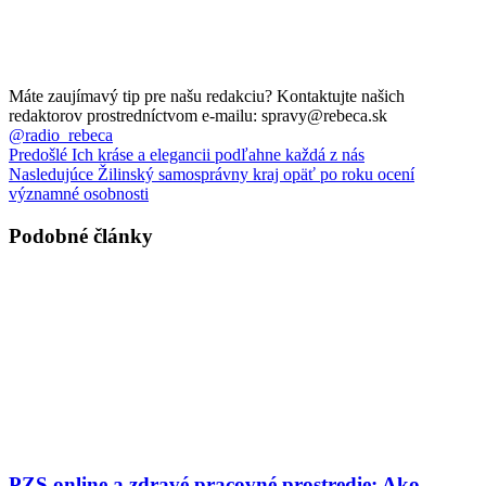
Máte zaujímavý tip pre našu redakciu? Kontaktujte našich
redaktorov prostredníctvom e-mailu: spravy@rebeca.sk
@radio_rebeca
Predošlé
Ich kráse a elegancii podľahne každá z nás
Nasledujúce
Žilinský samosprávny kraj opäť po roku ocení
významné osobnosti
Podobné články
PZS online a zdravé pracovné prostredie: Ako