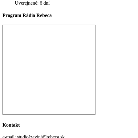
Uverejnené: 6 dní
Program Rádia Rebeca
Kontakt
e-mail: studio[zavináč]rebeca.sk