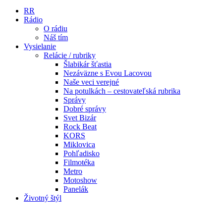
RR
Rádio
O rádiu
Náš tím
Vysielanie
Relácie / rubriky
Šlabikár šťastia
Nezáväzne s Evou Lacovou
Naše veci verejné
Na potulkách – cestovateľská rubrika
Správy
Dobré správy
Svet Bizár
Rock Beat
KORS
Miklovica
Pohľadisko
Filmotéka
Metro
Motoshow
Panelák
Životný štýl