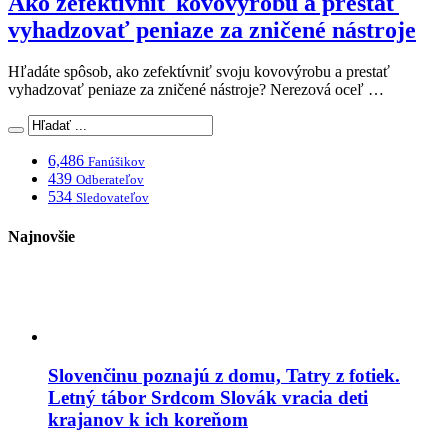
Ako zefektívniť kovovýrobu a prestať
vyhadzovať peniaze za zničené nástroje
Hľadáte spôsob, ako zefektívniť svoju kovovýrobu a prestať
vyhadzovať peniaze za zničené nástroje? Nerezová oceľ …
6,486
Fanúšikov
439
Odberateľov
534
Sledovateľov
Najnovšie
Slovenčinu poznajú z domu, Tatry z fotiek.
Letný tábor Srdcom Slovák vracia deti
krajanov k ich koreňom