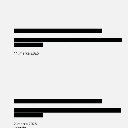
Regenerácia čriev a žalúdka pomocou rastlinných extraktov a
výživových látok
11. marca 2026
Ako zefektívniť kovovýrobu a prestať vyhadzovať peniaze za
zničené nástroje
2. marca 2026