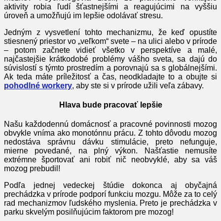
aktivity robia ľudí šťastnejšími a reagujúcimi na vyššiu
úroveň a umožňujú im lepšie odolávať stresu.
Jedným z vysvetlení tohto mechanizmu, že keď opustíte
stiesnený priestor vo „veľkom“ svete – na ulici alebo v prírode
– potom začnete vidieť všetko v perspektíve a malé,
najčastejšie krátkodobé problémy vášho sveta, sa dajú do
súvislostí s týmto prostredím a porovnajú sa s globálnejšími.
Ak teda máte príležitosť a čas, neodkladajte to a obujte si
pohodlné workery
, aby ste si v prírode užili veľa zábavy.
Hlava bude pracovať lepšie
Našu každodennú domácnosť a pracovné povinnosti mozog
obvykle vníma ako monotónnu prácu. Z tohto dôvodu mozog
nedostáva správnu dávku stimulácie, preto nefunguje,
mierne povedané, na plný výkon. Našťastie nemusíte
extrémne športovať ani robiť nič neobvyklé, aby sa váš
mozog prebudil!
Podľa jednej vedeckej štúdie dokonca aj obyčajná
prechádzka v prírode podporí funkciu mozgu. Môže za to celý
rad mechanizmov ľudského myslenia. Preto je prechádzka v
parku skvelým posilňujúcim faktorom pre mozog!