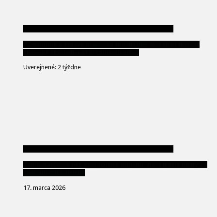
PZS online a zdravé pracovné prostredie: Ako digitalizácia
zlepšuje starostlivosť o zamestnancov
Uverejnené: 2 týždne
Záhradkárčenie bez zbytočného odpadu: Kam patria obaly zo
záhradných potrieb?
17. marca 2026