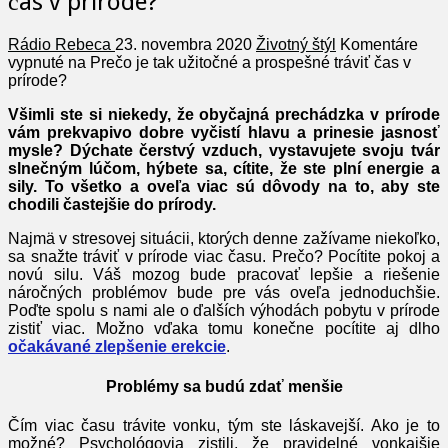
čas v prírode?
Rádio Rebeca
23. novembra 2020
Životný štýl
Komentáre
vypnuté
na Prečo je tak užitočné a prospešné tráviť čas v
prírode?
Všimli ste si niekedy, že obyčajná prechádzka v prírode
vám prekvapivo dobre vyčistí hlavu a prinesie jasnosť
mysle? Dýchate čerstvý vzduch, vystavujete svoju tvár
slnečným lúčom, hýbete sa, cítite, že ste plní energie a
sily. To všetko a oveľa viac sú dôvody na to, aby ste
chodili častejšie do prírody.
Najmä v stresovej situácii, ktorých denne zažívame niekoľko,
sa snažte tráviť v prírode viac času. Prečo? Pocítite pokoj a
novú silu. Váš mozog bude pracovať lepšie a riešenie
náročných problémov bude pre vás oveľa jednoduchšie.
Poďte spolu s nami ale o ďalších výhodách pobytu v prírode
zistiť viac. Možno vďaka tomu konečne pocítite aj dlho
očakávané zlepšenie erekcie
.
Problémy sa budú zdať menšie
Čím viac času trávite vonku, tým ste láskavejší. Ako je to
možné? Psychológovia zistili, že pravidelné vonkajšie