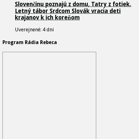
Slovenčinu poznajú z domu, Tatry z fotiek.
Letný tábor Srdcom Slovák vracia deti
krajanov k ich koreňom
Uverejnené: 4 dni
Program Rádia Rebeca