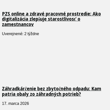
PZS online a zdravé pracovné prostredie: Ako
digitalizácia zlepšuje starostlivosť o
zamestnancov
Uverejnené: 2 týždne
Záhradkárčenie bez zbytočného odpadu: Kam
patria obaly zo záhradných potrieb?
17. marca 2026