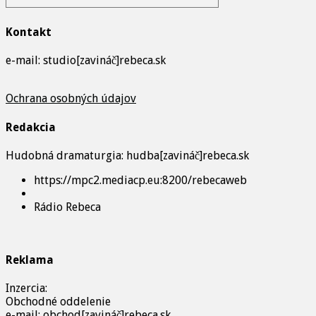
Kontakt
e-mail: studio[zavináč]rebeca.sk
Ochrana osobných údajov
Redakcia
Hudobná dramaturgia: hudba[zavináč]rebeca.sk
https://mpc2.mediacp.eu:8200/rebecaweb
Rádio Rebeca
Reklama
Inzercia:
Obchodné oddelenie
e-mail: obchod[zavináč]rebeca.sk