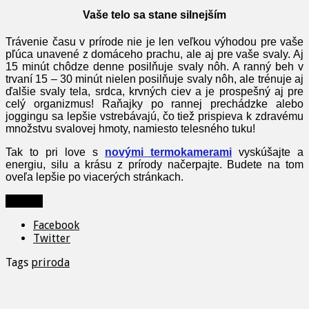
Vaše telo sa stane silnejším
Trávenie času v prírode nie je len veľkou výhodou pre vaše
pľúca unavené z domáceho prachu, ale aj pre vaše svaly. Aj
15 minút chôdze denne posilňuje svaly nôh. A ranný beh v
trvaní 15 – 30 minút nielen posilňuje svaly nôh, ale trénuje aj
ďalšie svaly tela, srdca, krvných ciev a je prospešný aj pre
celý organizmus! Raňajky po rannej prechádzke alebo
joggingu sa lepšie vstrebávajú, čo tiež prispieva k zdravému
množstvu svalovej hmoty, namiesto telesného tuku!
Tak to pri love s
novými termokamerami
vyskúšajte a
energiu, silu a krásu z prírody načerpajte. Budete na tom
oveľa lepšie po viacerých stránkach.
Zdieľať
Facebook
Twitter
Tags
priroda