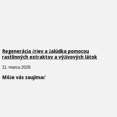
Regenerácia čriev a žalúdka pomocou
rastlinných extraktov a výživových látok
11. marca 2026
Môže vás zaujímať