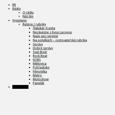
RR
Rádio
O rádiu
Náš tím
Vysielanie
Relácie / rubriky
Šlabikár šťastia
Nezáväzne s Evou Lacovou
Naše veci verejné
Na potulkách – cestovateľská rubrika
Správy
Dobré správy
Svet Bizár
Rock Beat
KORS
Miklovica
Pohľadisko
Filmotéka
Metro
Motoshow
Panelák
Životný štýl