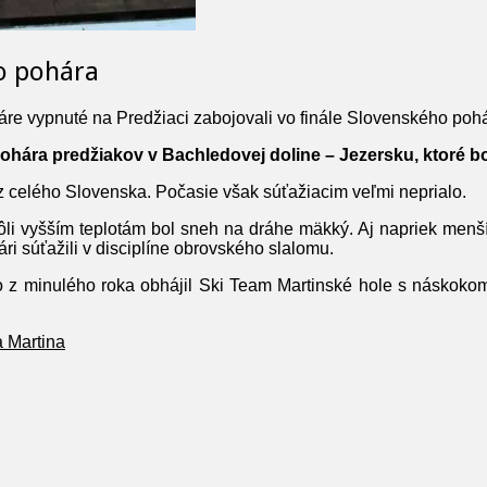
ho pohára
re vypnuté
na Predžiaci zabojovali vo finále Slovenského poh
ohára predžiakov v Bachledovej doline – Jezersku, ktoré b
v z celého Slovenska. Počasie však súťažiacim veľmi neprialo.
ôli vyšším teplotám bol sneh na dráhe mäkký. Aj napriek menš
ri súťažili v disciplíne obrovského slalomu.
z minulého roka obhájil Ski Team Martinské hole s náskokom
a Martina