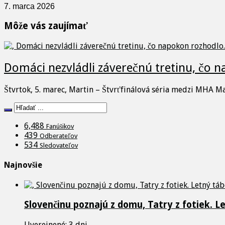
7. marca 2026
Môže vás zaujímať
Domáci nezvládli záverečnú tretinu, čo 
Štvrtok, 5. marec, Martin – Štvrťfinálová séria medzi MHA M
6,488
Fanúšikov
439
Odberateľov
534
Sledovateľov
Najnovšie
Slovenčinu poznajú z domu, Tatry z fotiek. L
Uverejnené: 3 dni