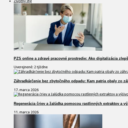
Životný štýl
PZS online a zdravé pracovné prostredie: Ako digitalizácia zlep
Uverejnené: 2 týždne
Záhradkárčenie bez zbytočného odpadu: Kam patria obaly zo zá
17. marca 2026
Regenerácia čriev a žalúdka pomocou rastlinných extraktov a vý
11. marca 2026