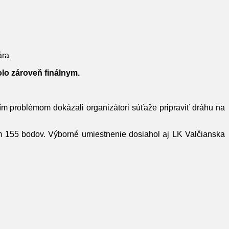
ára
olo zároveň finálnym.
ím problémom dokázali organizátori súťaže pripraviť dráhu na
 155 bodov. Výborné umiestnenie dosiahol aj LK Valčianska