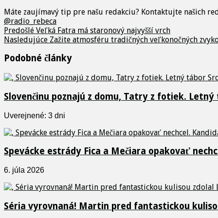
Máte zaujímavý tip pre našu redakciu? Kontaktujte našich r
@radio_rebeca
Predošlé
Veľká Fatra má staronový najvyšší vrch
Nasledujúce
Zažite atmosféru tradičných veľkonočných zvyk
Podobné články
Slovenčinu poznajú z domu, Tatry z fotiek. Letný
Uverejnené: 3 dni
Spevácke estrády Fica a Mečiara opakovať nechcel
6. júla 2026
Séria vyrovnaná! Martin pred fantastickou kulisou