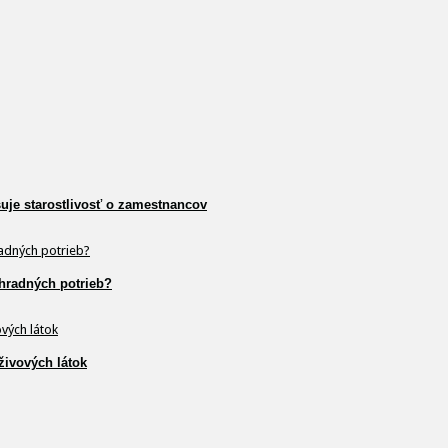
šuje starostlivosť o zamestnancov
hradných potrieb?
živových látok