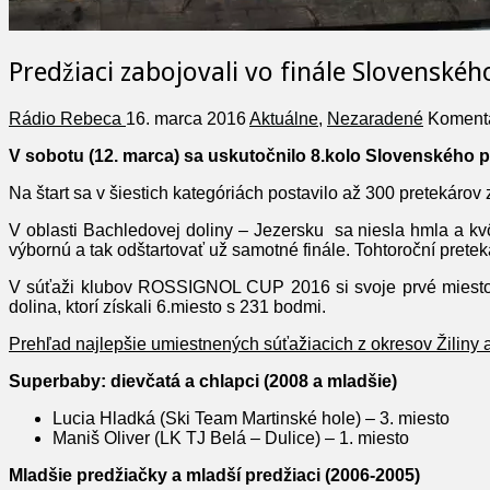
Predžiaci zabojovali vo finále Slovenské
Rádio Rebeca
16. marca 2016
Aktuálne
,
Nezaradené
Komentá
V sobotu (12. marca) sa uskutočnilo 8.kolo Slovenského p
Na štart sa v šiestich kategóriách postavilo až 300 pretekáro
V oblasti Bachledovej doliny – Jezersku sa niesla hmla a kv
výbornú a tak odštartovať už samotné finále. Tohtoroční preteká
V súťaži klubov ROSSIGNOL CUP 2016 si svoje prvé miesto 
dolina, ktorí získali 6.miesto s 231 bodmi.
Prehľad najlepšie umiestnených súťažiacich z okresov Žiliny 
Superbaby: dievčatá a chlapci (2008 a mladšie)
Lucia Hladká (Ski Team Martinské hole) – 3. miesto
Maniš Oliver (LK TJ Belá – Dulice) – 1. miesto
Mladšie predžiačky a mladší predžiaci (2006-2005)