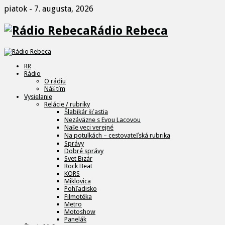
piatok - 7. augusta, 2026
Rádio Rebeca
RR
Rádio
O rádiu
Náš tím
Vysielanie
Relácie / rubriky
Šlabikár šťastia
Nezáväzne s Evou Lacovou
Naše veci verejné
Na potulkách – cestovateľská rubrika
Správy
Dobré správy
Svet Bizár
Rock Beat
KORS
Miklovica
Pohľadisko
Filmotéka
Metro
Motoshow
Panelák