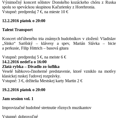
Výnimočný koncert sólistov Donského kozáckeho chóru z Ruska
spolu so speváckou skupinou Kačurienky z Horehronia.
Vstupné: predpredaj 7 €, na mieste 10 €
12.2.2016 piatok o 20:00
Talent Transport
Koncert obľúbeného tria známych hudobníkov v zložení: Vladislav
„Slnko“ Sarišský – klávesy a spev, Marián Slávka – bicie
a perkusie, Filip Hittrich – basová gitara
Vstupné: predpredaj 5 €, na meiste 6 €
14.2.2016 nedeľa o 16:00
Zlatá rybka – Divadlo zo šuflíka
Veselé bábkovo-činoherné predstavenie, ktoré vzniklo na motívy
klasickej ruskej ľudovej rozprávky.
Vstupné: 3 €, držitelia Mestskej karty Martin 2 €
19.2.2016 piatok o 20:00
Jam session vol. 1
Improvizačné hudobné stretnutie rôznych muzikantov
Vstupné: dobrovoľné