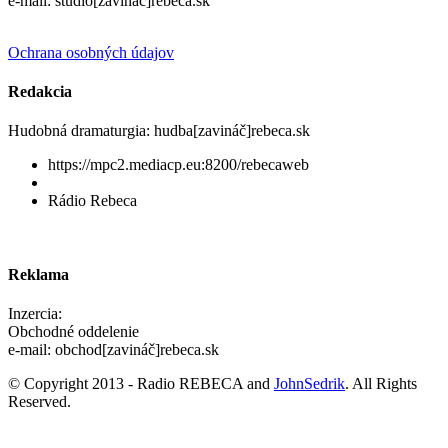
e-mail: studio[zavináč]rebeca.sk
Ochrana osobných údajov
Redakcia
Hudobná dramaturgia: hudba[zavináč]rebeca.sk
https://mpc2.mediacp.eu:8200/rebecaweb
Rádio Rebeca
Reklama
Inzercia:
Obchodné oddelenie
e-mail: obchod[zavináč]rebeca.sk
© Copyright 2013 - Radio REBECA and
JohnSedrik
. All Rights
Reserved.