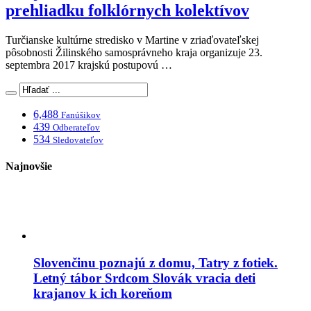
prehliadku folklórnych kolektívov
Turčianske kultúrne stredisko v Martine v zriaďovateľskej
pôsobnosti Žilinského samosprávneho kraja organizuje 23.
septembra 2017 krajskú postupovú …
6,488
Fanúšikov
439
Odberateľov
534
Sledovateľov
Najnovšie
Slovenčinu poznajú z domu, Tatry z fotiek.
Letný tábor Srdcom Slovák vracia deti
krajanov k ich koreňom