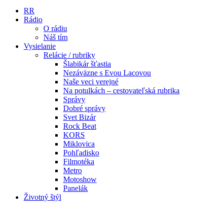
RR
Rádio
O rádiu
Náš tím
Vysielanie
Relácie / rubriky
Šlabikár šťastia
Nezáväzne s Evou Lacovou
Naše veci verejné
Na potulkách – cestovateľská rubrika
Správy
Dobré správy
Svet Bizár
Rock Beat
KORS
Miklovica
Pohľadisko
Filmotéka
Metro
Motoshow
Panelák
Životný štýl