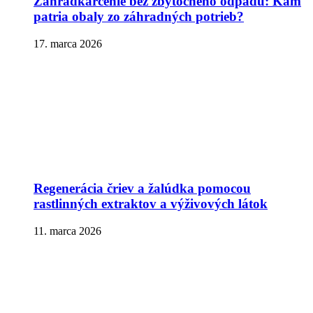
Záhradkárčenie bez zbytočného odpadu: Kam
patria obaly zo záhradných potrieb?
17. marca 2026
Regenerácia čriev a žalúdka pomocou
rastlinných extraktov a výživových látok
11. marca 2026