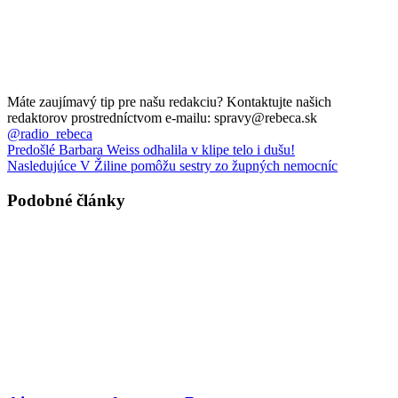
Máte zaujímavý tip pre našu redakciu? Kontaktujte našich
redaktorov prostredníctvom e-mailu: spravy@rebeca.sk
@radio_rebeca
Predošlé
Barbara Weiss odhalila v klipe telo i dušu!
Nasledujúce
V Žiline pomôžu sestry zo župných nemocníc
Podobné články