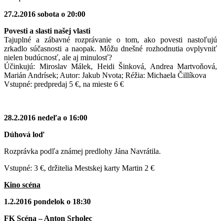
27.2.2016 sobota o 20:00
Povesti a slasti našej vlasti
Tajuplné a zábavné rozprávanie o tom, ako povesti nastoľujú
zrkadlo súčasnosti a naopak. Môžu dnešné rozhodnutia ovplyvniť
nielen budúcnosť, ale aj minulosť?
Účinkujú: Miroslav Málek, Heidi Šinková, Andrea Martvoňová,
Marián Andrísek; Autor: Jakub Nvota; Réžia: Michaela Čillíkova
Vstupné: predpredaj 5 €, na mieste 6 €
28.2.2016 nedeľa o 16:00
Dúhová loď
Rozprávka podľa známej predlohy Jána Navrátila.
Vstupné: 3 €, držitelia Mestskej karty Martin 2 €
Kino scéna
1.2.2016 pondelok o 18:30
FK Scéna – Anton Srholec