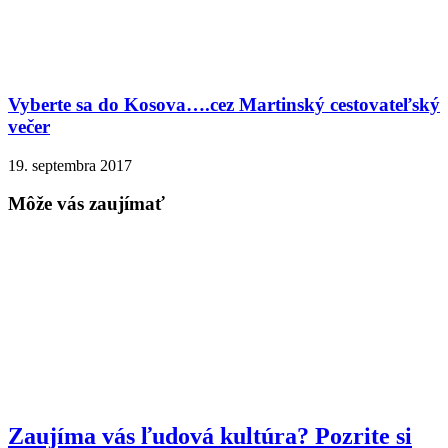
Vyberte sa do Kosova….cez Martinský cestovateľský
večer
19. septembra 2017
Môže vás zaujímať
Zaujíma vás ľudová kultúra? Pozrite si