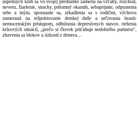
úspešných kníh sa vo svojej prednáške zameria na vzťahy, rozchod,
neveru, žiarlenie, strachy, prítomný okamih, sebaprijatie, odpustenia
sebe a iným, spoznanie sa, zrkadlenia sa s rodičmi, výchovu
zameranú na rešpektovanie detskej duše a určovania hraníc
nemocenským prístupom, odbúrania depresívnych stavov, riešenia
krízových situácií, „prečo si človek priťahuje nedobrého partnera“,
zbavenia sa blokov a úzkostí z detstva…