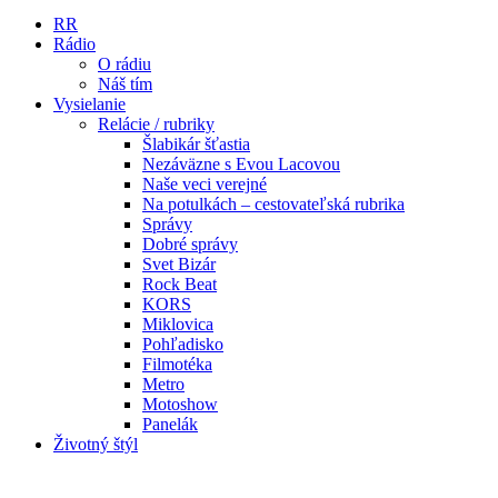
RR
Rádio
O rádiu
Náš tím
Vysielanie
Relácie / rubriky
Šlabikár šťastia
Nezáväzne s Evou Lacovou
Naše veci verejné
Na potulkách – cestovateľská rubrika
Správy
Dobré správy
Svet Bizár
Rock Beat
KORS
Miklovica
Pohľadisko
Filmotéka
Metro
Motoshow
Panelák
Životný štýl