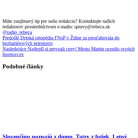
Máte zaujímavý tip pre našu redakciu? Kontaktujte našich
redaktorov prostredníctvom e-mailu: spravy@rebeca.sk
@radio_rebeca
Predošlé
Detská ortopédia FNsP v Žiline sa presťahovala do
bezbariérových priestorov
Nasledujúce
Najlepší si prevzali ceny! Mesto Martin ocenilo svojich
športovcov
Podobné články
Slovenčinu poznajú z domu, Tatry z fotiek. Letný