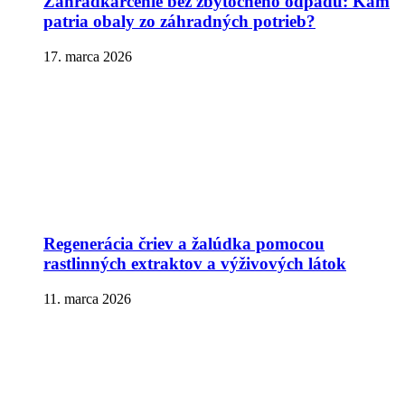
Záhradkárčenie bez zbytočného odpadu: Kam
patria obaly zo záhradných potrieb?
17. marca 2026
Regenerácia čriev a žalúdka pomocou
rastlinných extraktov a výživových látok
11. marca 2026