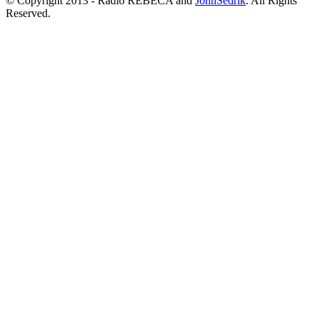
© Copyright 2013 - Radio REBECA and
JohnSedrik
. All Rights
Reserved.