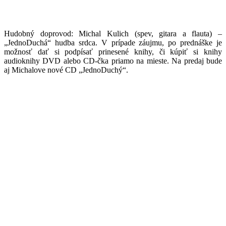
Hudobný doprovod: Michal Kulich (spev, gitara a flauta) –
„JednoDuchá“ hudba srdca. V prípade záujmu, po prednáške je
možnosť dať si podpísať prinesené knihy, či kúpiť si knihy
audioknihy DVD alebo CD-čka priamo na mieste. Na predaj bude
aj Michalove nové CD „JednoDuchý“.