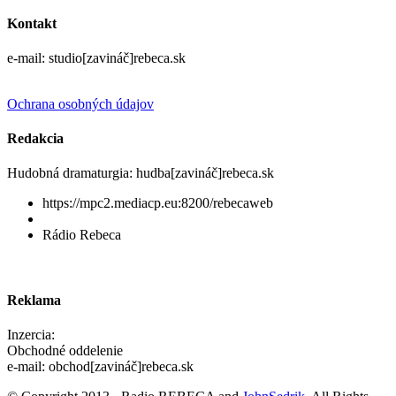
Kontakt
e-mail: studio[zavináč]rebeca.sk
Ochrana osobných údajov
Redakcia
Hudobná dramaturgia: hudba[zavináč]rebeca.sk
https://mpc2.mediacp.eu:8200/rebecaweb
Rádio Rebeca
Reklama
Inzercia:
Obchodné oddelenie
e-mail: obchod[zavináč]rebeca.sk