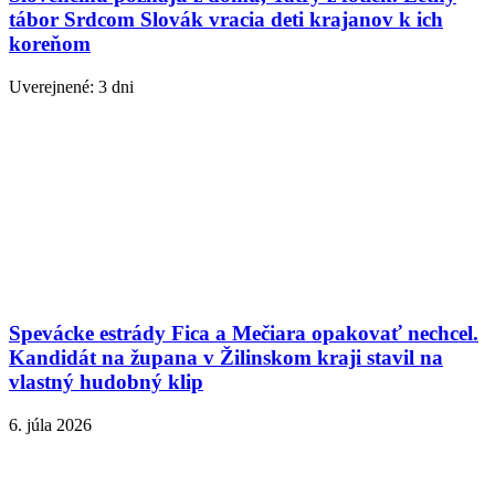
tábor Srdcom Slovák vracia deti krajanov k ich
koreňom
Uverejnené: 3 dni
Spevácke estrády Fica a Mečiara opakovať nechcel.
Kandidát na župana v Žilinskom kraji stavil na
vlastný hudobný klip
6. júla 2026