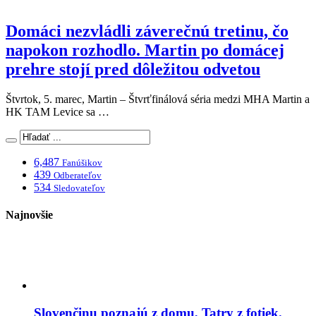
Domáci nezvládli záverečnú tretinu, čo
napokon rozhodlo. Martin po domácej
prehre stojí pred dôležitou odvetou
Štvrtok, 5. marec, Martin – Štvrťfinálová séria medzi MHA Martin a
HK TAM Levice sa …
6,487
Fanúšikov
439
Odberateľov
534
Sledovateľov
Najnovšie
Slovenčinu poznajú z domu, Tatry z fotiek.