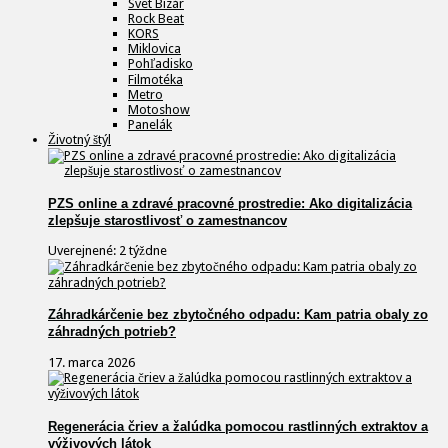
Svet Bizár
Rock Beat
KORS
Miklovica
Pohľadisko
Filmotéka
Metro
Motoshow
Panelák
Životný štýl
PZS online a zdravé pracovné prostredie: Ako digitalizácia
zlepšuje starostlivosť o zamestnancov
Uverejnené: 2 týždne
Záhradkárčenie bez zbytočného odpadu: Kam patria obaly zo
záhradných potrieb?
17. marca 2026
Regenerácia čriev a žalúdka pomocou rastlinných extraktov a
výživových látok