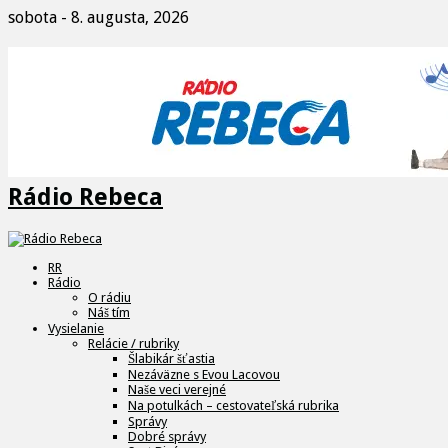
sobota - 8. augusta, 2026
Rádio Rebeca
RR
Rádio
O rádiu
Náš tím
Vysielanie
Relácie / rubriky
Šlabikár šťastia
Nezáväzne s Evou Lacovou
Naše veci verejné
Na potulkách – cestovateľská rubrika
Správy
Dobré správy