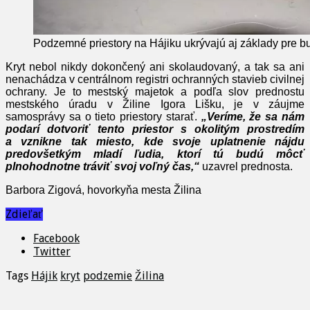
Podzemné priestory na Hájiku ukrývajú aj základy pre b
Kryt nebol nikdy dokončený ani skolaudovaný, a tak sa ani
nenachádza v centrálnom registri ochranných stavieb civilnej
ochrany. Je to mestský majetok a podľa slov prednostu
mestského úradu v Žiline Igora Lišku, je v záujme
samosprávy sa o tieto priestory starať.
„Veríme, že sa nám
podarí dotvoriť tento priestor s okolitým prostredím
a vznikne tak miesto, kde svoje uplatnenie nájdu
predovšetkým mladí ľudia, ktorí tú budú môcť
plnohodnotne tráviť svoj voľný čas,“
uzavrel prednosta.
Barbora Zigová, hovorkyňa mesta Žilina
Zdieľať
Facebook
Twitter
Tags
Hájik
kryt
podzemie
Žilina