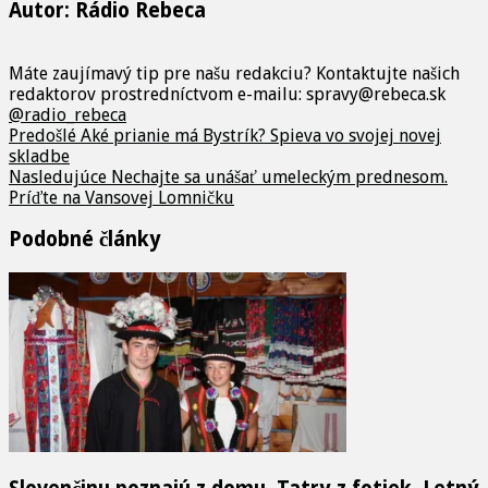
Autor: Rádio Rebeca
Máte zaujímavý tip pre našu redakciu? Kontaktujte našich
redaktorov prostredníctvom e-mailu: spravy@rebeca.sk
@radio_rebeca
Predošlé
Aké prianie má Bystrík? Spieva vo svojej novej
skladbe
Nasledujúce
Nechajte sa unášať umeleckým prednesom.
Príďte na Vansovej Lomničku
Podobné články