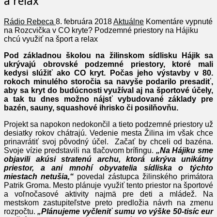
a relax
Rádio Rebeca
8. februára 2018
Aktuálne
Komentáre vypnuté
na Rozcvička v CO kryte? Podzemné priestory na Hájiku
chcú využiť na šport a relax
Pod základnou školou na žilinskom sídlisku Hájik sa
ukrývajú obrovské podzemné priestory, ktoré mali
kedysi slúžiť ako CO kryt. Počas jeho výstavby v 80.
rokoch minulého storočia sa navyše podarilo presadiť,
aby sa kryt do budúcnosti využíval aj na športové účely,
a tak tu dnes možno nájsť vybudované základy pre
bazén, sauny, squashové ihrisko či posilňovňu.
Projekt sa napokon nedokončil a tieto podzemné priestory už
desiatky rokov chátrajú. Vedenie mesta Žilina im však chce
prinavrátiť svoj pôvodný účel. Začať by chceli od bazéna.
Svoje vízie predstavili na tlačovom brífingu.
„Na Hájiku sme
objavili akúsi stratenú archu, ktorá ukrýva unikátny
priestor, a ani mnohí obyvatelia sídliska o týchto
miestach netušia,“
povedal zástupca žilinského primátora
Patrik Groma. Mesto plánuje využiť tento priestor na športové
a voľnočasové aktivity najmä pre deti a mládež. Na
mestskom zastupiteľstve preto predložia návrh na zmenu
rozpočtu.
„Plánujeme vyčleniť sumu vo výške 50-tisíc eur