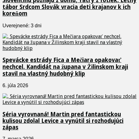
Slovenčinu poznajú z domu, Tatry z fotiek. Letný
tábor Srdcom Slovák vracia deti krajanov k ich
koreňom
Uverejnené: 3 dni
Spevácke estrády Fica a Mečiara opakovať
nechcel. Kandidát na župana v Žilinskom kraji
stavil na vlastný hudobný klip
6. júla 2026
Séria vyrovnaná! Martin pred fantastickou
kulisou zdolal Levice a vynútil si rozhodujúci
zápas
7. marca 2026