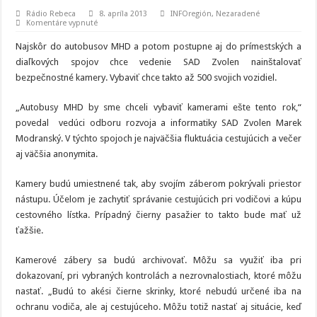
Rádio Rebeca
8. apríla 2013
INFOregión
,
Nezaradené
na
Komentáre vypnuté
SAD
začne
Najskôr do autobusov MHD a potom postupne aj do prímestských a
inštalovať
do
diaľkových spojov chce vedenie SAD Zvolen nainštalovať
autobusov
bezpečnostné kamery. Vybaviť chce takto až 500 svojich vozidiel.
kamery
„Autobusy MHD by sme chceli vybaviť kamerami ešte tento rok,“
povedal vedúci odboru rozvoja a informatiky SAD Zvolen Marek
Modranský. V týchto spojoch je najväčšia fluktuácia cestujúcich a večer
aj väčšia anonymita.
Kamery budú umiestnené tak, aby svojím záberom pokrývali priestor
nástupu. Účelom je zachytiť správanie cestujúcich pri vodičovi a kúpu
cestovného lístka. Prípadný čierny pasažier to takto bude mať už
ťažšie.
Kamerové zábery sa budú archivovať. Môžu sa využiť iba pri
dokazovaní, pri vybraných kontrolách a nezrovnalostiach, ktoré môžu
nastať. „Budú to akési čierne skrinky, ktoré nebudú určené iba na
ochranu vodiča, ale aj cestujúceho. Môžu totiž nastať aj situácie, keď