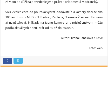
záznam poslúži na potvrdenie jeho práva,“ pripomenul Modranský.
SAD Zvolen chce do pol roka vybrať dodávateľa a kamery do viac ako
100 autobusov MHD v B. Bystrici, Zvolene, Brezne a Žiari nad Hronom
aj nainštalovať. Náklady na jednu kameru aj s príslušenstvom môžu
podľa aktuálnych ponúk stáť od 80 až do 250 eur.
Autor: Ivona Hanáková / TASR
Foto: web