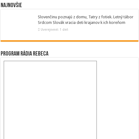
Najnovšie
Slovenčinu poznajú z domu, Tatry z fotiek. Letný tábor
Srdcom Slovák vracia deti krajanov k ich koreňom
Uverejnené: 1 deň
Program Rádia Rebeca