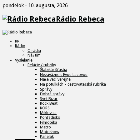
pondelok - 10. augusta, 2026
Rádio Rebeca
RR
Rádio
O rádiu
Náš tím
Vysielanie
Relácie / rubriky
Šlabikár šťastia
Nezáväzne s Evou Lacovou
Naše veci verejné
Na potulkách – cestovateľská rubrika
Správy
Dobré správy
Svet Bizár
Rock Beat
KORS
Miklovica
Pohľadisko
Filmotéka
Metro
Motoshow
Panelák