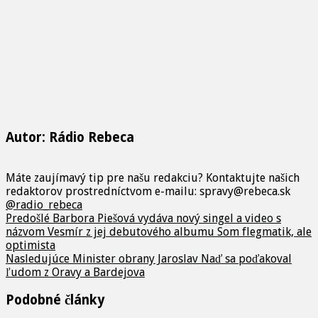
Autor: Rádio Rebeca
Máte zaujímavý tip pre našu redakciu? Kontaktujte našich
redaktorov prostredníctvom e-mailu: spravy@rebeca.sk
@radio_rebeca
Predošlé
Barbora Piešová vydáva nový singel a video s
názvom Vesmír z jej debutového albumu Som flegmatik, ale
optimista
Nasledujúce
Minister obrany Jaroslav Naď sa poďakoval
ľudom z Oravy a Bardejova
Podobné články