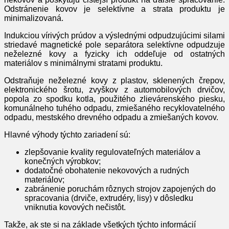
Odstránenie kovov je selektívne a strata produktu je
minimalizovaná.
Indukciou vírivých prúdov a výslednými odpudzujúcimi silami
striedavé magnetické pole separátora selektívne odpudzuje
neželezné kovy a fyzicky ich oddeľuje od ostatných
materiálov s minimálnymi stratami produktu.
Odstraňuje neželezné kovy z plastov, sklenených črepov,
elektronického šrotu, zvyškov z automobilových drvičov,
popola zo spodku kotla, použitého zlievárenského piesku,
komunálneho tuhého odpadu, zmiešaného recyklovatelného
odpadu, mestského drevného odpadu a zmiešaných kovov.
Hlavné výhody týchto zariadení sú:
zlepšovanie kvality regulovateľných materiálov a
konečných výrobkov;
dodatočné obohatenie nekovových a rudných
materiálov;
zabránenie poruchám rôznych strojov zapojených do
spracovania (drviče, extrudéry, lisy) v dôsledku
vniknutia kovových nečistôt.
Takže, ak ste si na základe všetkých týchto informácií