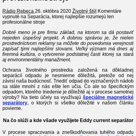
Rádio Rebeca
26. októbra 2020
Životný štýl
Komentáre
vypnuté
na Separácia, ktorej najlepšie rozumejú len
profesionálne stroje
Dobré meno je pre firmu základ, na ktorom sa dá postaviť
nejeden úspešný projekt. A dobrou správou je, že nielen
prostredníctvom reklamy sa môžete do povedomia verejnosti
zapísať tými najlepšími slovami. Veľký význam má dnes aj
firemná kultúra, o vytvorenie podstatnej časti ktorej sa stará
aj environmentálny manažment.
Ochrana životného prostredia založená na dôkladnej
separácií odpadu je nesmierne dôležitá, pretože od nej
závisí naša budúcnosť. Triediť odpad do vyznačených nádob
sa stále mnohí z nás ešte len učia. Čo ale so špecifickým
odpadom, ktorého triedenie je dôležité aj v procese samotnej
výroby? Na tieto účely sa využívajú
špeciálne magnetické
separátory
, o ktorých si všetko dôležité v našom článku
povieme.
Na čo slúži a kde všade využijete Eddy current separátor
V procese spracovania a zneškodňovania tuhého odpadu