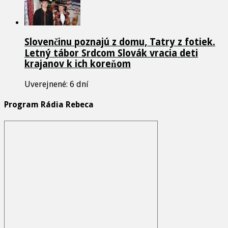
Slovenčinu poznajú z domu, Tatry z fotiek.
Letný tábor Srdcom Slovák vracia deti
krajanov k ich koreňom
Uverejnené: 6 dní
Program Rádia Rebeca