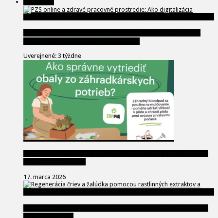
Životný štýl
PZS online a zdravé pracovné prostredie: Ako digitalizácia
zlepšuje starostlivosť o zamestnancov
Uverejnené: 3 týždne
Záhradkárčenie bez zbytočného odpadu: Kam patria obaly zo
záhradných potrieb?
17. marca 2026
Regenerácia čriev a žalúdka pomocou rastlinných extraktov a
výživových látok