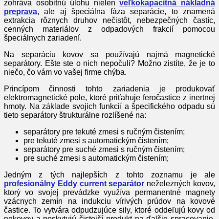
zohráva osobitnú úlohu nielen
veľkokapacitná nákladná
preprava
, ale aj špeciálna fáza separácie, to znamená
extrakcia rôznych druhov nečistôt, nebezpečných častíc,
cenných materiálov z odpadových frakcií pomocou
špeciálnych zariadení.
Na separáciu kovov sa používajú najmä magnetické
separátory. Ešte ste o nich nepočuli? Možno zistíte, že je to
niečo, čo vám vo vašej firme chýba.
Princípom činnosti tohto zariadenia je produkovať
elektromagnetické pole, ktoré priťahuje feročastice z inertnej
hmoty. Na základe svojich funkcií a špecifického odpadu sú
tieto separátory štrukturálne rozlíšené na:
separátory pre tekuté zmesi s ručným čistením;
pre tekuté zmesi s automatickým čistením;
separátory pre suché zmesi s ručným čistením;
pre suché zmesi s automatickým čistením;
Jedným z tých najlepších z tohto zoznamu je ale
profesionálny Eddy current separátor
neželezných kovov,
ktorý vo svojej prevádzke využíva permanentné magnety
vzácnych zemín na indukciu vírivých prúdov na kovové
častice. To vytvára odpudzujúce sily, ktoré oddeľujú kovy od
nekovov a poskytujú čistejší produkt na ďalšie spracovanie.