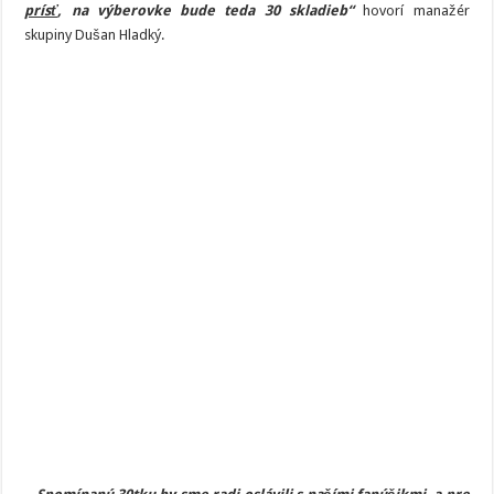
výberovkou
prísť
, na výberovke bude teda 30 skladieb“
hovorí manažér
hitov
Gladiator
skupiny Dušan Hladký.
1991
-2021