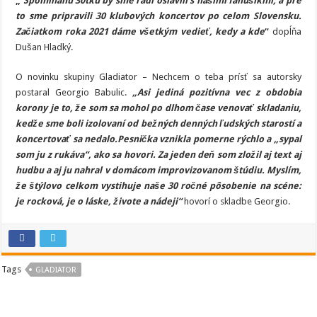
„
Spomínanú 30tku by sme radi oslávili s našími fanúšikmi, a pre
to sme pripravili 30 klubových koncertov po celom Slovensku.
Začiatkom roka 2021 dáme všetkým vedieť, kedy a kde
“
dopĺňa
Dušan Hladký.
O novinku skupiny Gladiator – Nechcem o teba prísť sa autorsky
postaral Georgio Babulic.
„Asi jediná pozitívna vec z obdobia
korony je to, že som sa mohol po dlhom čase venovať skladaniu,
kedže sme boli izolovaní od bežných denných ľudských starostí a
koncertovať sa nedalo.Pesnička vznikla pomerne rýchlo a „sypal
som ju z rukáva“, ako sa hovori. Za jeden deň som zložil aj text aj
hudbu a aj ju nahral v domácom improvizovanom štúdiu. Myslím,
že štýlovo celkom vystihuje naše 30 ročné pôsobenie na scéne:
je rocková, je o láske, živote a nádeji“
hovorí o skladbe Georgio.
Tags
GLADIATOR