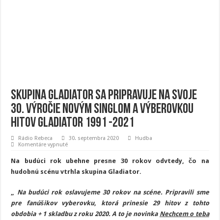
Skupina Gladiator sa pripravuje na svoje
30. výročie novým singlom a výberovkou
hitov Gladiator 1991 -2021
Rádio Rebeca
30. septembra 2020
Hudba
na
Komentáre vypnuté
Skupina
Gladiator
Na budúci rok ubehne presne 30 rokov odvtedy, čo na
sa
pripravuje
hudobnú scénu vtrhla skupina Gladiator.
na
svoje
30.
„
Na budúci rok oslavujeme 30 rokov na scéne. Pripravili sme
výročie
novým
pre fanúšikov vyberovku, ktorá prinesie 29 hitov z tohto
singlom
obdobia + 1 skladbu z roku 2020. A to je novinka
Nechcem o teba
a