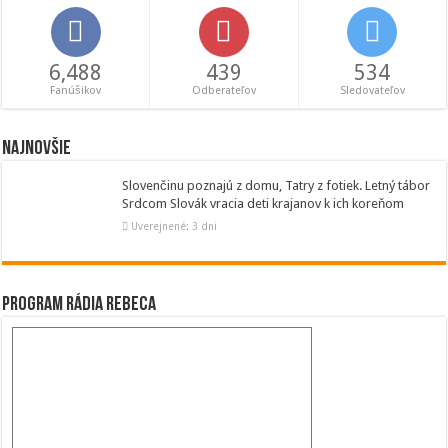
6,488
439
534
Fanúšikov
Odberateľov
Sledovateľov
Najnovšie
Slovenčinu poznajú z domu, Tatry z fotiek. Letný tábor
Srdcom Slovák vracia deti krajanov k ich koreňom
Uverejnené: 3 dni
Program Rádia Rebeca