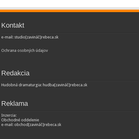
Kontakt
e-mail: studio[zavináč]rebeca.sk
Ochrana osobných údajov
Redakcia
Hudobná dramaturgia: hudba[zavináč]rebeca.sk
Reklama
Inzercia:
Obchodné oddelenie
e-mail: obchod[zavináč]rebeca.sk