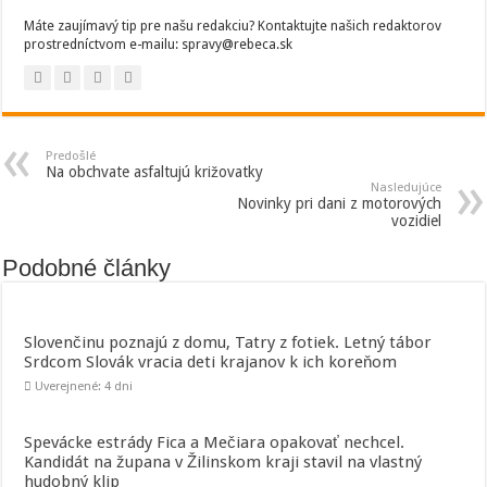
Máte zaujímavý tip pre našu redakciu? Kontaktujte našich redaktorov
prostredníctvom e-mailu: spravy@rebeca.sk
Predošlé
Na obchvate asfaltujú križovatky
Nasledujúce
Novinky pri dani z motorových
vozidiel
Podobné články
Slovenčinu poznajú z domu, Tatry z fotiek. Letný tábor
Srdcom Slovák vracia deti krajanov k ich koreňom
Uverejnené: 4 dni
Spevácke estrády Fica a Mečiara opakovať nechcel.
Kandidát na župana v Žilinskom kraji stavil na vlastný
hudobný klip