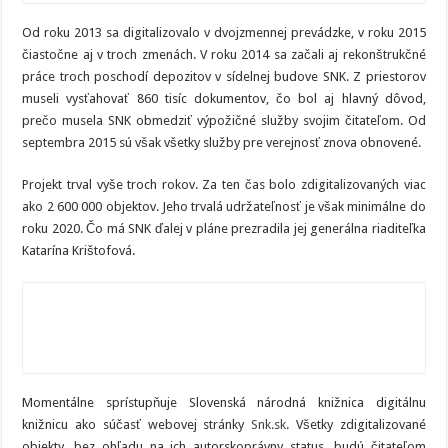
Od roku 2013 sa digitalizovalo v dvojzmennej prevádzke, v roku 2015
čiastočne aj v troch zmenách. V roku 2014 sa začali aj rekonštrukčné
práce troch poschodí depozitov v sídelnej budove SNK. Z priestorov
museli vysťahovať 860 tisíc dokumentov, čo bol aj hlavný dôvod,
prečo musela SNK obmedziť výpožičné služby svojim čitateľom. Od
septembra 2015 sú však všetky služby pre verejnosť znova obnovené.
Projekt trval vyše troch rokov. Za ten čas bolo zdigitalizovaných viac
ako 2 600 000 objektov. Jeho trvalá udržateľnosť je však minimálne do
roku 2020. Čo má SNK ďalej v pláne prezradila jej generálna riaditeľka
Katarína Krištofová.
Momentálne sprístupňuje Slovenská národná knižnica digitálnu
knižnicu ako súčasť webovej stránky
Snk.sk
. Všetky zdigitalizované
objekty, bez ohľadu na ich autorskoprávny status, budú čitateľom