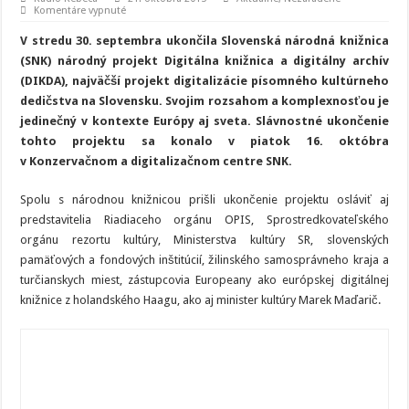
na
Komentáre vypnuté
Slávnostné
ukončenie
V stredu 30. septembra ukončila Slovenská národná knižnica
DIKDA
(SNK) národný projekt Digitálna knižnica a digitálny archív
(DIKDA), najväčší projekt digitalizácie písomného kultúrneho
dedičstva na Slovensku. Svojim rozsahom a komplexnosťou je
jedinečný v kontexte Európy aj sveta. Slávnostné ukončenie
tohto projektu sa konalo v piatok 16. októbra
v Konzervačnom a digitalizačnom centre SNK.
Spolu s národnou knižnicou prišli ukončenie projektu osláviť aj
predstavitelia Riadiaceho orgánu OPIS, Sprostredkovateľského
orgánu rezortu kultúry, Ministerstva kultúry SR, slovenských
pamäťových a fondových inštitúcií, žilinského samosprávneho kraja a
turčianskych miest, zástupcovia Europeany ako európskej digitálnej
knižnice z holandského Haagu, ako aj minister kultúry Marek Maďarič.