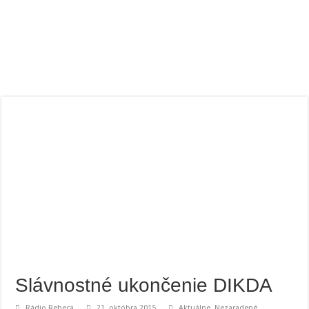
Slávnostné ukončenie DIKDA
Rádio Rebeca
21. októbra 2015
Aktuálne
,
Nezaradené