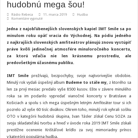
hudobnú mega šou!
Rádio Rebeca
11. marca 2019
Hudba
na
Komentáre vypnuté
Smile
sa
Jedna z najobľúbenejších slovenských kapiel IMT Smile sa po
vracajú
do
minulom roku opäť vracia do Východnej. Na pódiu jedného
Východnej,
z najkrajších slovenských amfiteátrov plánujú znovu vystúpiť
pre
divákov
práve kvôli jedinečnej atmosfére minuloročného koncertu,
chystajú
veľkolepú
za ktorú vďačia nie len krásnemu prostrediu, ale
hudobnú
predovšetkým úžasnému publiku.
mega
šou!
IMT Smile
prežívajú, bezpochyby, svoje najtvorivejšie obdobie.
Minulý rok vydali úspešný album
Budeme to stále my,
z ktorého sa
len za prvý mesiac predalo vyše 8500 kusov. Ešte v závere minulého
roka sa im podarilo vypredať vianočné koncerty v Bratislave a
Košiciach a spolu s ich mega úspešným letným Amfiteáter tour si ich
pozrelo až vyše 60 tisíc divákov. Okrem toho, minulý rok vyhrali sošku
OTO v kategórii hudobná skupina, Ivan Tásler získal Cenu SOZA za
svoju skladateľskú tvorbu a hneď v úvode roka 2019 IMT Smile získali
prestížne ocenenie Krištáľové krídlo za svoj mimoriadny prínos
v kategórii populárna hudba.