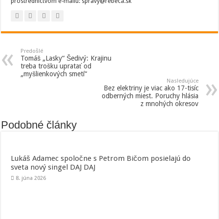
prostredníctvom e-mailu: spravy@rebeca.sk
Predošlé
Tomáš „Lasky“ Šedivý: Krajinu
treba trošku upratať od
„myšlienkových smetí“
Nasledujúce
Bez elektriny je viac ako 17-tisíc
odberných miest. Poruchy hlásia
z mnohých okresov
Podobné články
Lukáš Adamec spoločne s Petrom Bičom posielajú do
sveta nový singel DAJ DAJ
8. júna 2026