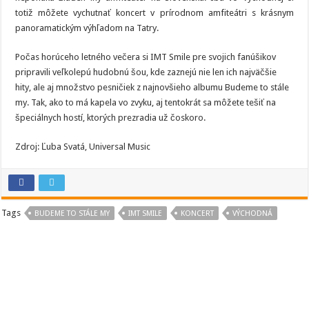
totiž môžete vychutnať koncert v prírodnom amfiteátri s krásnym
panoramatickým výhľadom na Tatry.
Počas horúceho letného večera si IMT Smile pre svojich fanúšikov
pripravili veľkolepú hudobnú šou, kde zaznejú nie len ich najväčšie
hity, ale aj množstvo pesničiek z najnovšieho albumu Budeme to stále
my. Tak, ako to má kapela vo zvyku, aj tentokrát sa môžete tešiť na
špeciálnych hostí, ktorých prezradia už čoskoro.
Zdroj: Ľuba Svatá, Universal Music
Tags
BUDEME TO STÁLE MY
IMT SMILE
KONCERT
VÝCHODNÁ