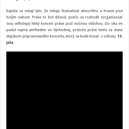
Kapela sa netají tým, že milujú festivalovú atmosféru a hranie pod
holým nebom. Práve to bol dôvod, prečo sa rozhodli zorganizovať
svoj veľkolepý letný koncert práve pod nočnou oblohou. Do oka im
padol najmä amfiteáter vo Východnej, pretože práve tento sa stane
dejiskom pripravovaného koncertu, ktorý sa bude konať v sobotu,
13.
júla.