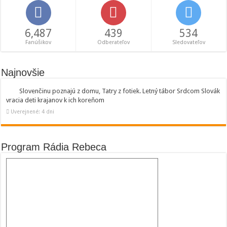
6,487
439
534
Fanúšikov
Odberateľov
Sledovateľov
Najnovšie
Slovenčinu poznajú z domu, Tatry z fotiek. Letný tábor Srdcom Slovák
vracia deti krajanov k ich koreňom
Uverejnené: 4 dni
Program Rádia Rebeca