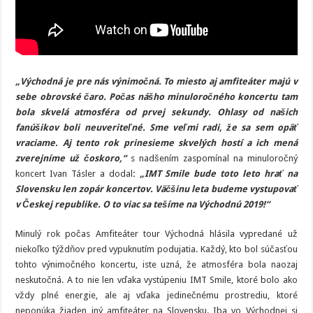
„Východná je pre nás výnimočná. To miesto aj amfiteáter majú v
sebe obrovské čaro. Počas nášho minuloročného koncertu tam
bola skvelá atmosféra od prvej sekundy. Ohlasy od našich
fanúšikov boli neuveriteľné. Sme veľmi radi, že sa sem opäť
vraciame. Aj tento rok prinesieme skvelých hostí a ich mená
zverejníme už čoskoro,“
s nadšením zaspomínal na minuloročný
koncert Ivan Tásler a dodal
:
„IMT Smile bude toto leto hrať na
Slovensku len zopár koncertov. Väčšinu leta budeme vystupovať
v Českej republike. O to viac sa tešíme na Východnú 2019!“
Minulý rok počas Amfiteáter tour Východná hlásila vypredané už
niekoľko týždňov pred vypuknutím podujatia. Každý, kto bol súčasťou
tohto výnimočného koncertu, iste uzná, že atmosféra bola naozaj
neskutočná. A to nie len vďaka vystúpeniu IMT Smile, ktoré bolo ako
vždy plné energie, ale aj vďaka jedinečnému prostrediu, ktoré
neponúka žiaden iný amfiteáter na Slovensku. Iba vo Východnej si