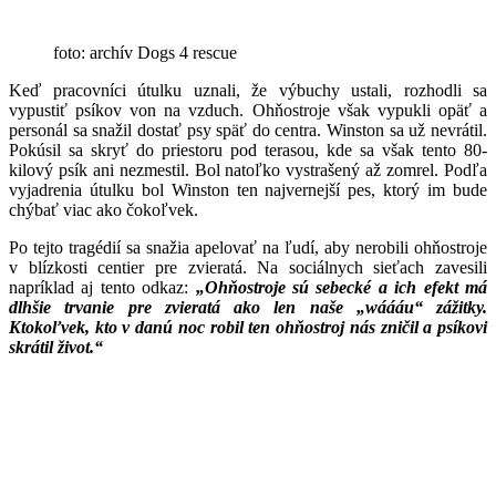
foto: archív Dogs 4 rescue
Keď pracovníci útulku uznali, že výbuchy ustali, rozhodli sa
vypustiť psíkov von na vzduch. Ohňostroje však vypukli opäť a
personál sa snažil dostať psy späť do centra. Winston sa už nevrátil.
Pokúsil sa skryť do priestoru pod terasou, kde sa však tento 80-
kilový psík ani nezmestil. Bol natoľko vystrašený až zomrel. Podľa
vyjadrenia útulku bol Winston ten najvernejší pes, ktorý im bude
chýbať viac ako čokoľvek.
Po tejto tragédií sa snažia apelovať na ľudí, aby nerobili ohňostroje
v blízkosti centier pre zvieratá. Na sociálnych sieťach zavesili
napríklad aj tento odkaz:
„Ohňostroje sú sebecké a ich efekt má
dlhšie trvanie pre zvieratá ako len naše „wáááu“ zážitky.
Ktokoľvek, kto v danú noc robil ten ohňostroj nás zničil a psíkovi
skrátil život.“