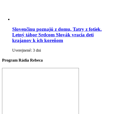
Slovenčinu poznajú z domu, Tatry z fotiek.
Letný tábor Srdcom Slovák vracia deti
krajanov k ich koreňom
Uverejnené: 3 dni
Program Rádia Rebeca