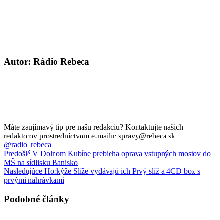
Autor: Rádio Rebeca
Máte zaujímavý tip pre našu redakciu? Kontaktujte našich
redaktorov prostredníctvom e-mailu: spravy@rebeca.sk
@radio_rebeca
Predošlé
V Dolnom Kubíne prebieha oprava vstupných mostov do
MŠ na sídlisku Banisko
Nasledujúce
Horkýže Slíže vydávajú ich Prvý slíž a 4CD box s
prvými nahrávkami
Podobné články