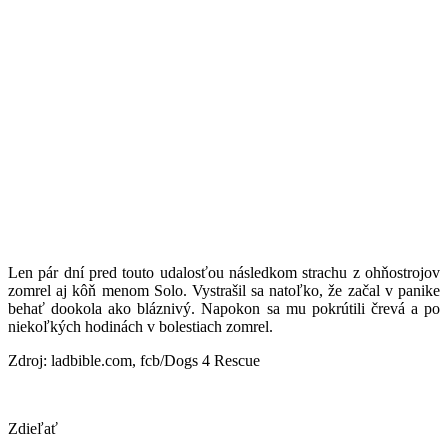
Len pár dní pred touto udalosťou následkom strachu z ohňostrojov
zomrel aj kôň menom Solo. Vystrašil sa natoľko, že začal v panike
behať dookola ako bláznivý. Napokon sa mu pokrútili črevá a po
niekoľkých hodinách v bolestiach zomrel.
Zdroj: ladbible.com, fcb/Dogs 4 Rescue
Zdieľať