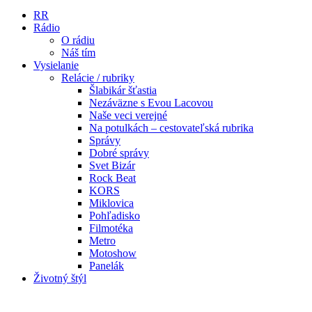
RR
Rádio
O rádiu
Náš tím
Vysielanie
Relácie / rubriky
Šlabikár šťastia
Nezáväzne s Evou Lacovou
Naše veci verejné
Na potulkách – cestovateľská rubrika
Správy
Dobré správy
Svet Bizár
Rock Beat
KORS
Miklovica
Pohľadisko
Filmotéka
Metro
Motoshow
Panelák
Životný štýl