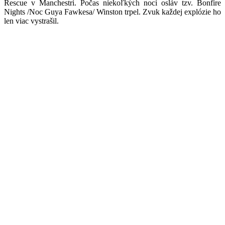
Rescue v Manchestri. Počas niekoľkých nocí osláv tzv. Bonfire
Nights /Noc Guya Fawkesa/ Winston trpel. Zvuk každej explózie ho
len viac vystrašil.