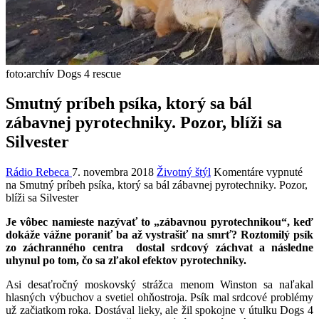
foto:archív Dogs 4 rescue
Smutný príbeh psíka, ktorý sa bál
zábavnej pyrotechniky. Pozor, blíži sa
Silvester
Rádio Rebeca
7. novembra 2018
Životný štýl
Komentáre vypnuté
na Smutný príbeh psíka, ktorý sa bál zábavnej pyrotechniky. Pozor,
blíži sa Silvester
Je vôbec namieste nazývať to „zábavnou pyrotechnikou“, keď
dokáže vážne poraniť ba až vystrašiť na smrť? Roztomilý psík
zo záchranného centra dostal srdcový záchvat a následne
uhynul po tom, čo sa zľakol efektov pyrotechniky.
Asi desaťročný moskovský strážca menom Winston sa naľakal
hlasných výbuchov a svetiel ohňostroja. Psík mal srdcové problémy
už začiatkom roka. Dostával lieky, ale žil spokojne v útulku Dogs 4