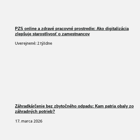
PZS online a zdravé pracovné prostredie: Ako digitalizácia
zlepšuje starostlivosť o zamestnancov
Uverejnené: 2 týždne
Záhradkárčenie bez zbytočného odpadu: Kam patria obaly zo
záhradných potrieb?
17. marca 2026