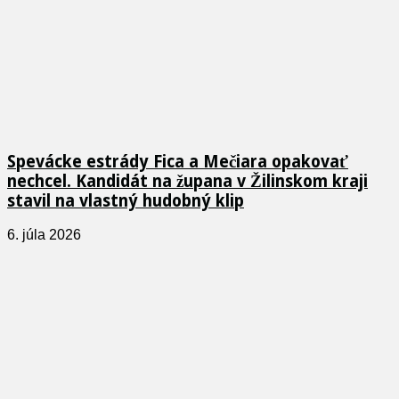
Spevácke estrády Fica a Mečiara opakovať
nechcel. Kandidát na župana v Žilinskom kraji
stavil na vlastný hudobný klip
6. júla 2026