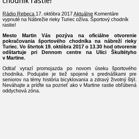
chodník rastie!
Rádio Rebeca
17. októbra 2017
Aktuálne
Komentáre
vypnuté
na Nábrežie rieky Turiec ožíva. Športový chodník
rastie!
Mesto Martin Vás pozýva na oficiálne otvorenie
pokračovania športového chodníka na nábreží rieky
Turiec. Vo štvrtok 19. októbra 2017 o 13.30 hod otvorenie
odštartuje pri Dennom centre na Ulici Škultétyho
v Martine.
Odtiaľ vyrazí promojazda po novom úseku športového
chodníka. Podujatie je tiež spojené s prednáškami pre
seniorov na témy história bicyklovania a zdravý životný štýl.
Neváhajte a príďte sa pozrieť ako v Martine rastie obľúbená
oddychová zóna.