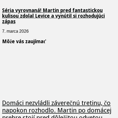
Séria vyrovnaná! Martin pred fantastickou
kulisou zdolal Levice a vynútil si rozhodujúci
zápas
7. marca 2026
Môže vás zaujímať
Domáci nezvládli záverečnú tretinu, čo
napokon rozhodlo. Martin po domácej
prehre stojí pred dôležitou odvetou