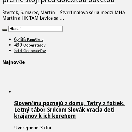
Štvrtok, 5. marec, Martin – Štvrťfinálová séria medzi MHA
Martin a HK TAM Levice sa …
6,488
Fanúšikov
439
Odberateľov
534
Sledovateľov
Najnovšie
Slovenčinu poznajú z domu, Tatry z fotiek.
Letný tábor Srdcom Slovák vracia deti
krajanov k ich koreňom
Uverejnené: 3 dni