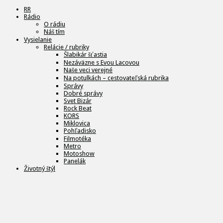
RR
Rádio
O rádiu
Náš tím
Vysielanie
Relácie / rubriky
Šlabikár šťastia
Nezáväzne s Evou Lacovou
Naše veci verejné
Na potulkách – cestovateľská rubrika
Správy
Dobré správy
Svet Bizár
Rock Beat
KORS
Miklovica
Pohľadisko
Filmotéka
Metro
Motoshow
Panelák
Životný štýl