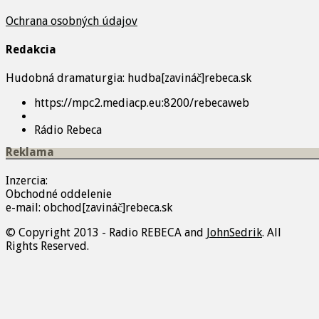
Ochrana osobných údajov
Redakcia
Hudobná dramaturgia: hudba[zavináč]rebeca.sk
https://mpc2.mediacp.eu:8200/rebecaweb
Rádio Rebeca
Reklama
Inzercia:
Obchodné oddelenie
e-mail: obchod[zavináč]rebeca.sk
© Copyright 2013 - Radio REBECA and
JohnSedrik
. All
Rights Reserved.