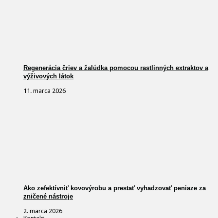
Regenerácia čriev a žalúdka pomocou rastlinných extraktov a
výživových látok
11. marca 2026
Ako zefektívniť kovovýrobu a prestať vyhadzovať peniaze za
zničené nástroje
2. marca 2026