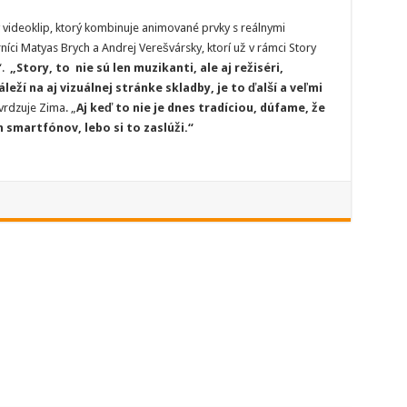
videoklip, ktorý kombinuje animované prvky s reálnymi
níci Matyas Brych a Andrej Verešvársky, ktorí už v rámci Story
“.
„Story, to nie sú len muzikanti, ale aj režiséri,
áleží na aj vizuálnej stránke skladby, je to ďalší a veľmi
rdzuje Zima. „
Aj keď to nie je dnes tradíciou, dúfame, že
 smartfónov, lebo si to zaslúži.“