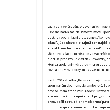
Latka bola po úspešných „zvoneniach“ nastav
úspešne nadviazať. Na samozrejmosti Lipovh
postarali obaja hlavní protagonisti. Ako ho
okúzľujúce slovo ale najmä ten najdôl
snažil transformovať a priznávať ho v 
však nová skladba predsa len vo viacerých bo
bicích sa predstavuje Vladislav Leškovský, 
ktorí sa spolu s ním výraznou mierou podpísa
zožína priaznivý kritický ohlas v Čechách i na
V roku 2017 skladba „Bojím sa nočných zvonení
spomínaným albumom. „Je symbolické, že p
nového. Mám z toho veľkú radosť,“ uzatvára
koreňom a to ma upútalo už pri „zvone
presvedčil text. Tá priamočiarosť pat
hudobné spracovanie len potvrdzuje m