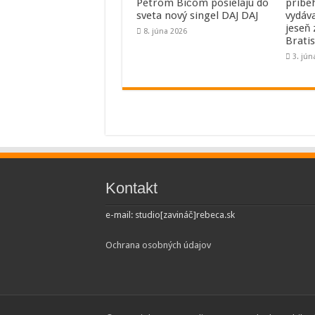
Petrom Bičom posielajú do
príbe
sveta nový singel DAJ DAJ
vydáv
jeseň
8. júna 2026
Bratis
3. jún
Kontakt
e-mail: studio[zavináč]rebeca.sk
Ochrana osobných údajov