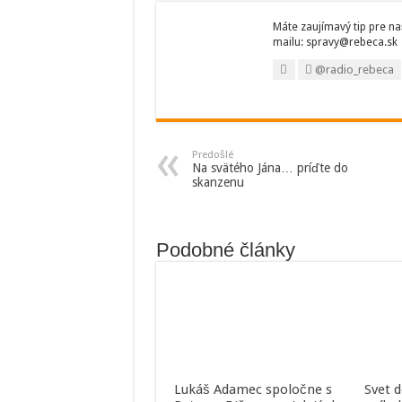
Máte zaujímavý tip pre na
mailu: spravy@rebeca.sk
@radio_rebeca
Predošlé
Na svätého Jána… príďte do
skanzenu
Podobné články
Lukáš Adamec spoločne s
Svet 