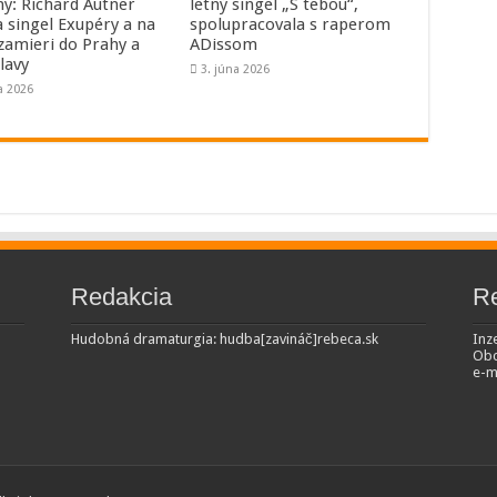
hy: Richard Autner
letný singel „S tebou“,
a singel Exupéry a na
spolupracovala s raperom
 zamieri do Prahy a
ADissom
lavy
3. júna 2026
a 2026
Redakcia
R
Hudobná dramaturgia: hudba[zavináč]rebeca.sk
Inze
Obc
e-m