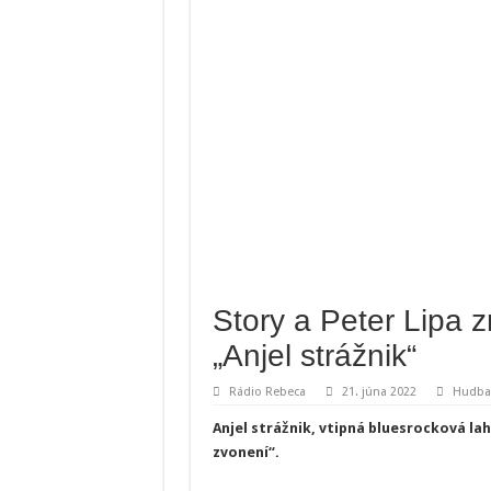
Story a Peter Lipa z
„Anjel strážnik“
Rádio Rebeca
21. júna 2022
Hudba
Anjel strážnik, vtipná bluesrocková l
zvonení“.