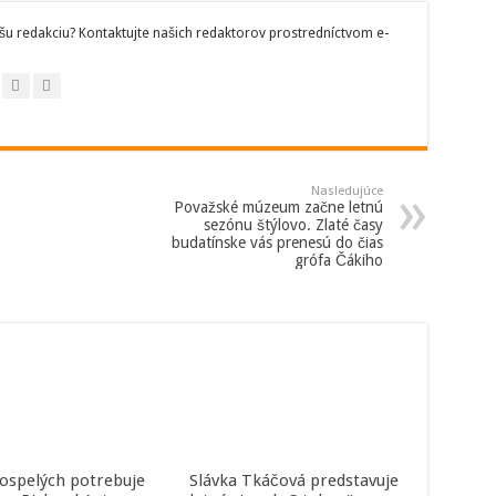
šu redakciu? Kontaktujte našich redaktorov prostredníctvom e-
Nasledujúce
Považské múzeum začne letnú
sezónu štýlovo. Zlaté časy
budatínske vás prenesú do čias
grófa Čákiho
dospelých potrebuje
Slávka Tkáčová predstavuje