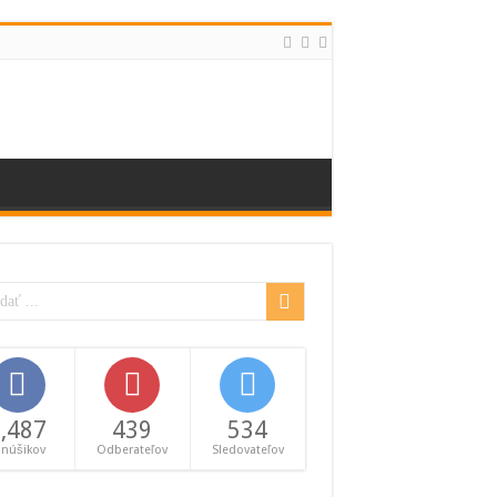
,487
439
534
anúšikov
Odberateľov
Sledovateľov