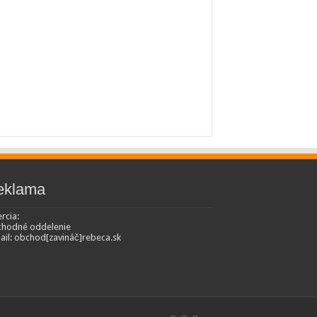
eklama
rcia:
hodné oddelenie
ail: obchod[zavináč]rebeca.sk