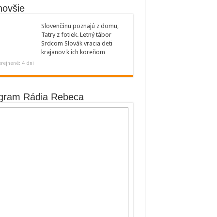
novšie
Slovenčinu poznajú z domu,
Tatry z fotiek. Letný tábor
Srdcom Slovák vracia deti
krajanov k ich koreňom
rejnené: 4 dni
gram Rádia Rebeca