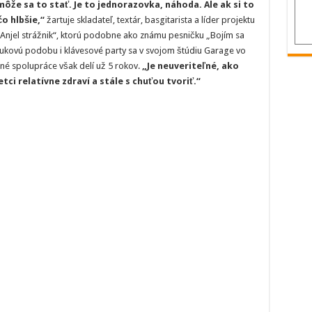
ôže sa to stať. Je to jednorazovka, náhoda. Ale ak si to
Výsledkom
je
o hlbšie,“
žartuje skladateľ, textár, basgitarista a líder projektu
„Anjel
Anjel strážnik“, ktorú podobne ako známu pesničku „Bojím sa
strážnik“
vukovú podobu i klávesové party sa v svojom štúdiu Garage vo
né spolupráce však delí už 5 rokov.
„Je neuveriteľné, ako
tci relatívne zdraví a stále s chuťou tvoriť.“