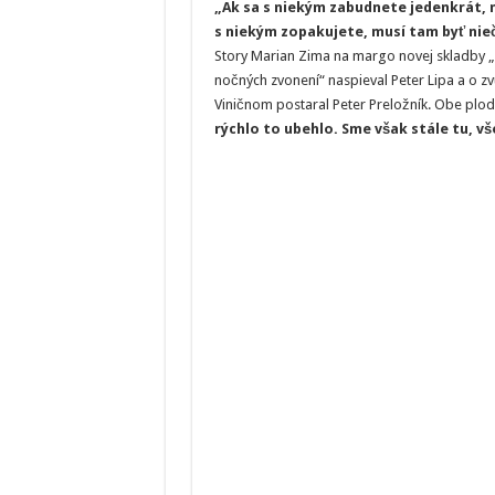
„Ak sa s niekým zabudnete jedenkrát, m
s niekým zopakujete, musí tam byť nieč
Story Marian Zima na margo novej skladby „
nočných zvonení“ naspieval Peter Lipa a o z
Viničnom postaral Peter Preložník. Obe plod
rýchlo to ubehlo. Sme však stále tu, vše