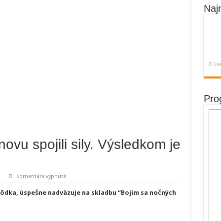
Naj
Uve
Pro
novu spojili sily. Výsledkom je
na
Komentáre vypnuté
Story
a
ahôdka, úspešne nadväzuje na skladbu “Bojím sa nočných
Peter
Lipa
znovu
spojili
sily.