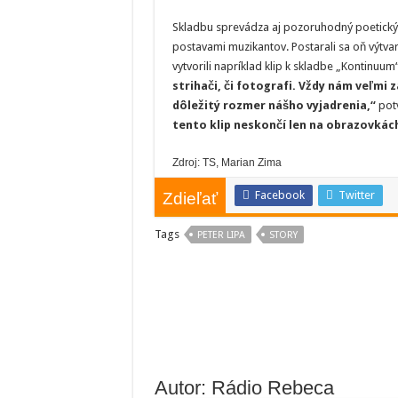
Skladbu sprevádza aj pozoruhodný poetický 
postavami muzikantov. Postarali sa oň výtvar
vytvorili napríklad klip k skladbe „Kontinuum
strihači, či fotografi. Vždy nám veľmi z
dôležitý rozmer nášho vyjadrenia,“
potv
tento klip neskončí len na obrazovkách
Zdroj: TS, Marian Zima
Facebook
Twitter
Zdieľať
Tags
PETER LIPA
STORY
Autor: Rádio Rebeca