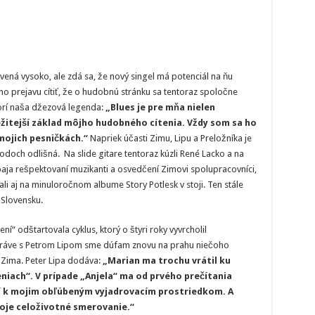
ená vysoko, ale zdá sa, že nový singel má potenciál na ňu
o prejavu cítiť, že o hudobnú stránku sa tentoraz spoločne
vorí naša džezová legenda:
„Blues je pre mňa nielen
ežitejší základ môjho hudobného cítenia. Vždy som sa ho
mojich pesničkách.“
Napriek účasti Zimu, Lipu a Preložníka je
doch odlišná. Na slide gitare tentoraz kúzli René Lacko a na
obaja rešpektovaní muzikanti a osvedčení Zimovi spolupracovníci,
li aj na minuloročnom albume Story Potlesk v stoji. Ten stále
 Slovensku.
“ odštartovala cyklus, ktorý o štyri roky vyvrcholil
ráve s Petrom Lipom sme dúfam znovu na prahu niečoho
 Zima. Peter Lipa dodáva:
„Marian ma trochu vrátil ku
niach“. V prípade „Anjela“ ma od prvého prečítania
rí k mojim obľúbeným vyjadrovacím prostriedkom. A
oje celoživotné smerovanie.“