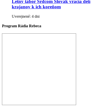
Letný tábor Srdcom Slovák vracia deti
krajanov k ich koreňom
Uverejnené: 4 dni
Program Rádia Rebeca