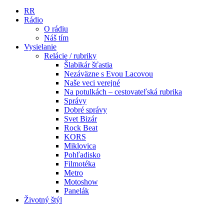
RR
Rádio
O rádiu
Náš tím
Vysielanie
Relácie / rubriky
Šlabikár šťastia
Nezáväzne s Evou Lacovou
Naše veci verejné
Na potulkách – cestovateľská rubrika
Správy
Dobré správy
Svet Bizár
Rock Beat
KORS
Miklovica
Pohľadisko
Filmotéka
Metro
Motoshow
Panelák
Životný štýl