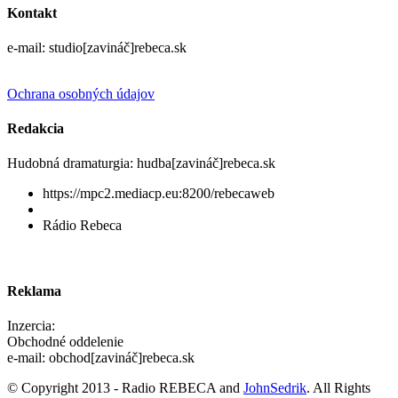
Kontakt
e-mail: studio[zavináč]rebeca.sk
Ochrana osobných údajov
Redakcia
Hudobná dramaturgia: hudba[zavináč]rebeca.sk
https://mpc2.mediacp.eu:8200/rebecaweb
Rádio Rebeca
Reklama
Inzercia:
Obchodné oddelenie
e-mail: obchod[zavináč]rebeca.sk
© Copyright 2013 - Radio REBECA and
JohnSedrik
. All Rights