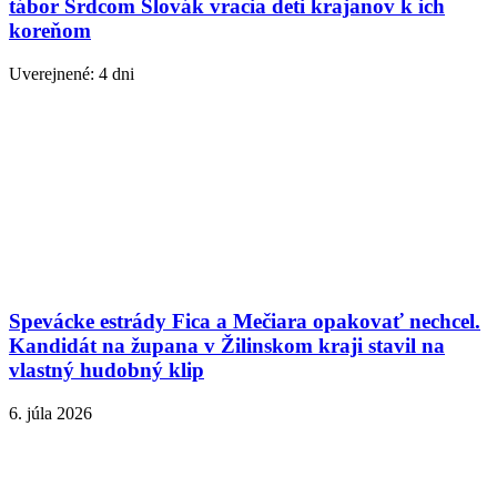
tábor Srdcom Slovák vracia deti krajanov k ich
koreňom
Uverejnené: 4 dni
Spevácke estrády Fica a Mečiara opakovať nechcel.
Kandidát na župana v Žilinskom kraji stavil na
vlastný hudobný klip
6. júla 2026