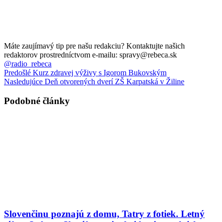
Máte zaujímavý tip pre našu redakciu? Kontaktujte našich
redaktorov prostredníctvom e-mailu: spravy@rebeca.sk
@radio_rebeca
Predošlé
Kurz zdravej výživy s Igorom Bukovským
Nasledujúce
Deň otvorených dverí ZŠ Karpatská v Žiline
Podobné články
Slovenčinu poznajú z domu, Tatry z fotiek. Letný