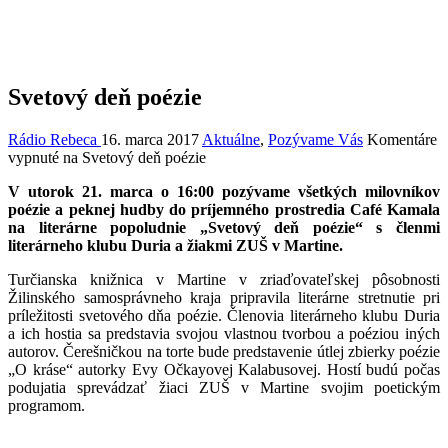
Svetový deň poézie
Rádio Rebeca
16. marca 2017
Aktuálne
,
Pozývame Vás
Komentáre
vypnuté
na Svetový deň poézie
V utorok 21. marca o 16:00 pozývame všetkých milovníkov
poézie a peknej hudby do príjemného prostredia Café Kamala
na literárne popoludnie „Svetový deň poézie“ s členmi
literárneho klubu Duria a žiakmi ZUŠ v Martine.
Turčianska knižnica v Martine v zriaďovateľskej pôsobnosti
Žilinského samosprávneho kraja pripravila literárne stretnutie pri
príležitosti svetového dňa poézie. Členovia literárneho klubu Duria
a ich hostia sa predstavia svojou vlastnou tvorbou a poéziou iných
autorov. Čerešničkou na torte bude predstavenie útlej zbierky poézie
„O kráse“ autorky Evy Očkayovej Kalabusovej. Hostí budú počas
podujatia sprevádzať žiaci ZUŠ v Martine svojim poetickým
programom.