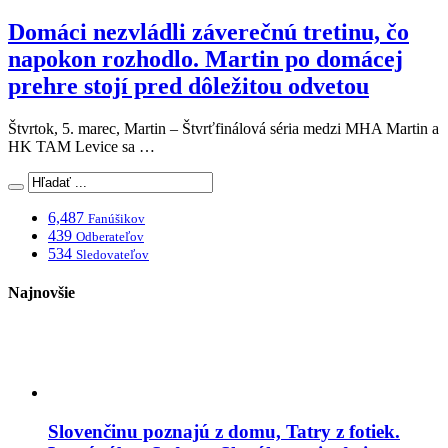
Domáci nezvládli záverečnú tretinu, čo
napokon rozhodlo. Martin po domácej
prehre stojí pred dôležitou odvetou
Štvrtok, 5. marec, Martin – Štvrťfinálová séria medzi MHA Martin a
HK TAM Levice sa …
6,487
Fanúšikov
439
Odberateľov
534
Sledovateľov
Najnovšie
Slovenčinu poznajú z domu, Tatry z fotiek.