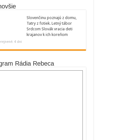
novšie
Slovenčinu poznajú z domu,
Tatry z fotiek. Letný tábor
Srdcom Slovák vracia deti
krajanov k ich koreňom
rejnené: 4 dni
gram Rádia Rebeca