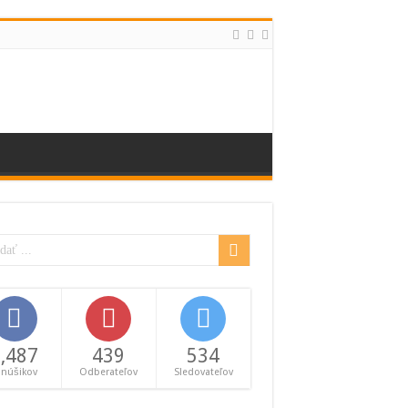
,487
439
534
anúšikov
Odberateľov
Sledovateľov