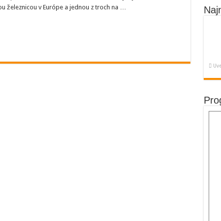
nou
ou železnicou v Európe a jednou z troch na …
Naj
Uve
Pro