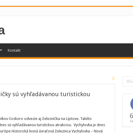
Kontakt
ničky sú vyhľadávanou turistickou
6
níkov čoskoro odvezie aj železnička na Liptove. Takéto
F
 dnes sú vyhľadávanou turistickou atrakciou. Vychylovka je dnes
urópe Historická lesná úvraťová železnica Vychylovka – Nová