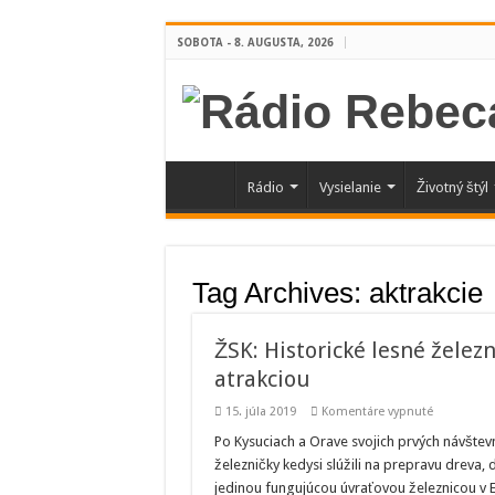
SOBOTA - 8. AUGUSTA, 2026
Rádio
Vysielanie
Životný štýl
Tag Archives:
aktrakcie
ŽSK: Historické lesné želez
atrakciou
na
15. júla 2019
Komentáre vypnuté
ŽSK:
Historické
Po Kysuciach a Orave svojich prvých návštev
lesné
železničky kedysi slúžili na prepravu dreva,
železničky
sú
jedinou fungujúcou úvraťovou železnicou v E