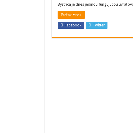
vyhľadáva
Bystrica je dnes jedinou fungujúcou úvraťov
turistickou
atrakciou
Prečítať viac »
Facebook
Twitter