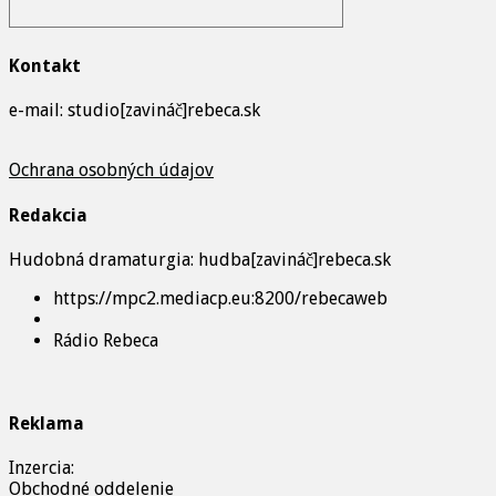
Kontakt
e-mail: studio[zavináč]rebeca.sk
Ochrana osobných údajov
Redakcia
Hudobná dramaturgia: hudba[zavináč]rebeca.sk
https://mpc2.mediacp.eu:8200/rebecaweb
Rádio Rebeca
Reklama
Inzercia:
Obchodné oddelenie