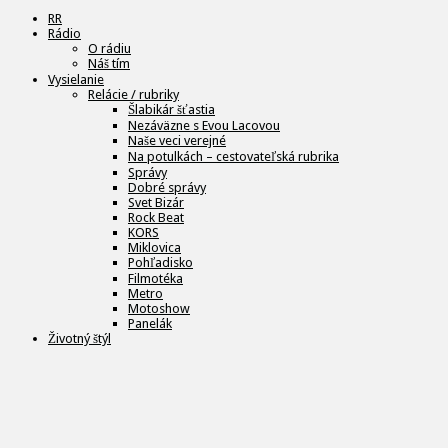
RR
Rádio
O rádiu
Náš tím
Vysielanie
Relácie / rubriky
Šlabikár šťastia
Nezáväzne s Evou Lacovou
Naše veci verejné
Na potulkách – cestovateľská rubrika
Správy
Dobré správy
Svet Bizár
Rock Beat
KORS
Miklovica
Pohľadisko
Filmotéka
Metro
Motoshow
Panelák
Životný štýl