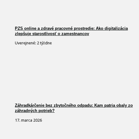
PZS online a zdravé pracovné prostredie: Ako digitalizácia
zlepšuje starostlivosť o zamestnancov
Uverejnené: 2 týždne
Záhradkárčenie bez zbytočného odpadu: Kam patria obaly zo
záhradných potrieb?
17. marca 2026