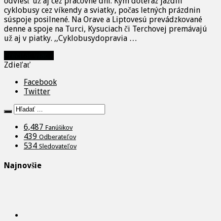
odviesť už aj cez pracovné dni. Kým doteraz jazdili
cyklobusy cez víkendy a sviatky, počas letných prázdnin
súspoje posilnené. Na Orave a Liptovesú prevádzkované
denne a spoje na Turci, Kysuciach či Terchovej premávajú
už aj v piatky. ,,Cyklobusydopravia …
Prečítať viac »
Zdieľať
Facebook
Twitter
6,487
Fanúšikov
439
Odberateľov
534
Sledovateľov
Najnovšie