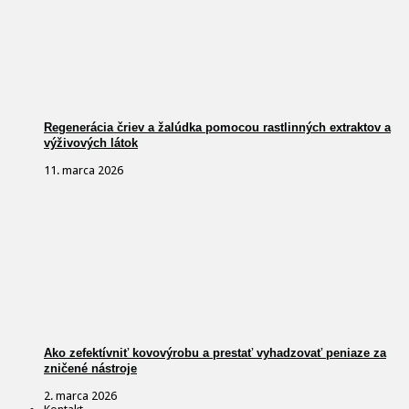
Regenerácia čriev a žalúdka pomocou rastlinných extraktov a
výživových látok
11. marca 2026
Ako zefektívniť kovovýrobu a prestať vyhadzovať peniaze za
zničené nástroje
2. marca 2026