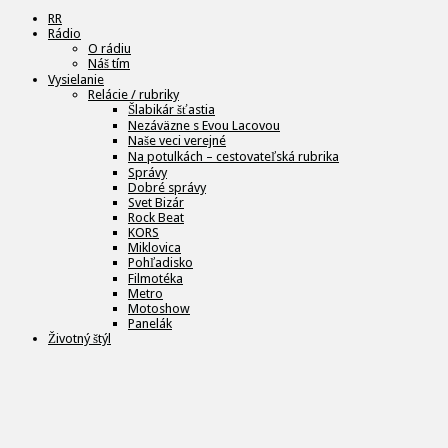
RR
Rádio
O rádiu
Náš tím
Vysielanie
Relácie / rubriky
Šlabikár šťastia
Nezáväzne s Evou Lacovou
Naše veci verejné
Na potulkách – cestovateľská rubrika
Správy
Dobré správy
Svet Bizár
Rock Beat
KORS
Miklovica
Pohľadisko
Filmotéka
Metro
Motoshow
Panelák
Životný štýl