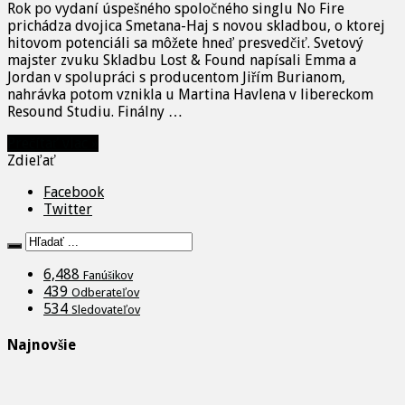
Rok po vydaní úspešného spoločného singlu No Fire
prichádza dvojica Smetana-Haj s novou skladbou, o ktorej
hitovom potenciáli sa môžete hneď presvedčiť. Svetový
majster zvuku Skladbu Lost & Found napísali Emma a
Jordan v spolupráci s producentom Jiřím Burianom,
nahrávka potom vznikla u Martina Havlena v libereckom
Resound Studiu. Finálny …
Prečítať viac »
Zdieľať
Facebook
Twitter
6,488
Fanúšikov
439
Odberateľov
534
Sledovateľov
Najnovšie