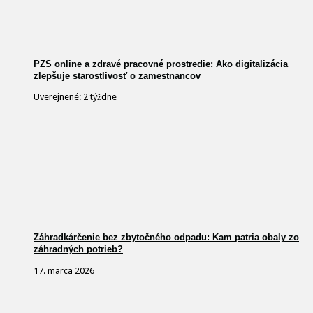
PZS online a zdravé pracovné prostredie: Ako digitalizácia
zlepšuje starostlivosť o zamestnancov
Uverejnené: 2 týždne
Záhradkárčenie bez zbytočného odpadu: Kam patria obaly zo
záhradných potrieb?
17. marca 2026