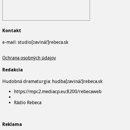
Kontakt
e-mail: studio[zavináč]rebeca.sk
Ochrana osobných údajov
Redakcia
Hudobná dramaturgia: hudba[zavináč]rebeca.sk
https://mpc2.mediacp.eu:8200/rebecaweb
Rádio Rebeca
Reklama