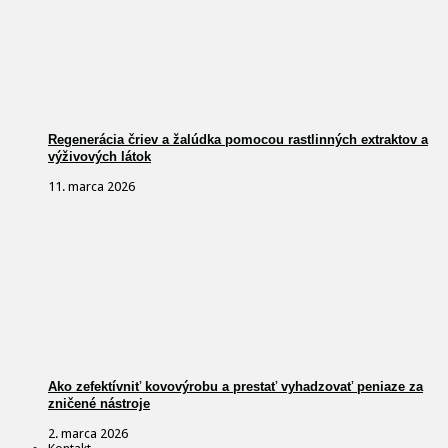
Regenerácia čriev a žalúdka pomocou rastlinných extraktov a
výživových látok
11. marca 2026
Ako zefektívniť kovovýrobu a prestať vyhadzovať peniaze za
zničené nástroje
2. marca 2026