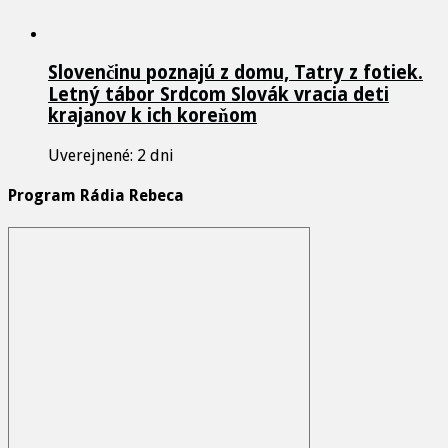
Slovenčinu poznajú z domu, Tatry z fotiek.
Letný tábor Srdcom Slovák vracia deti
krajanov k ich koreňom
Uverejnené: 2 dni
Program Rádia Rebeca