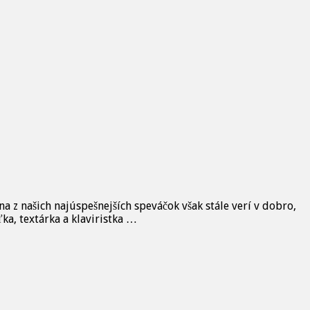
a z našich najúspešnejších speváčok však stále verí v dobro,
ka, textárka a klaviristka …