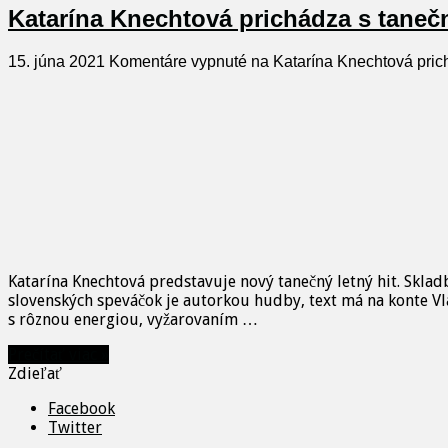
Katarína Knechtová prichádza s tane
15. júna 2021
Komentáre vypnuté
na Katarína Knechtová pric
Katarína Knechtová predstavuje nový tanečný letný hit. Skla
slovenských speváčok je autorkou hudby, text má na konte Vla
s rôznou energiou, vyžarovaním …
Prečítať viac »
Zdieľať
Facebook
Twitter