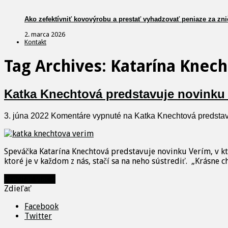
Ako zefektívniť kovovýrobu a prestať vyhadzovať peniaze za zni
2. marca 2026
Kontakt
Tag Archives:
Katarína Knec
Katka Knechtová predstavuje novinku 
3. júna 2022
Komentáre vypnuté
na Katka Knechtová predstav
Speváčka Katarína Knechtová predstavuje novinku Verím, v kto
ktoré je v každom z nás, stačí sa na neho sústrediť. „Krásne 
Prečítať viac »
Zdieľať
Facebook
Twitter