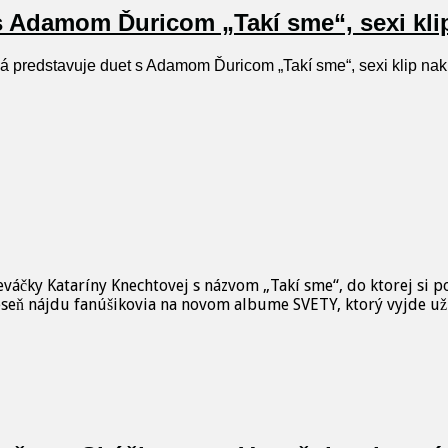
s Adamom Ďuricom „Takí sme“, sexi kli
á predstavuje duet s Adamom Ďuricom „Takí sme“, sexi klip na
speváčky Kataríny Knechtovej s názvom „Takí sme“, do ktorej si
seň nájdu fanúšikovia na novom albume SVETY, ktorý vyjde už v