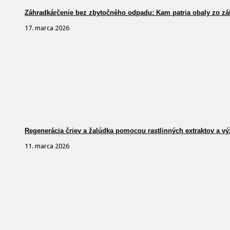
Záhradkárčenie bez zbytočného odpadu: Kam patria obaly zo zá
17. marca 2026
Regenerácia čriev a žalúdka pomocou rastlinných extraktov a vý
11. marca 2026