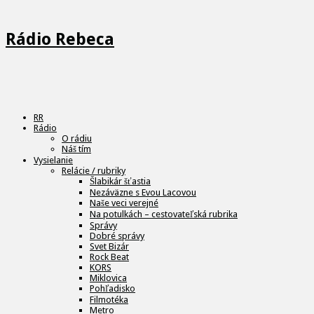
Rádio Rebeca
RR
Rádio
O rádiu
Náš tím
Vysielanie
Relácie / rubriky
Šlabikár šťastia
Nezáväzne s Evou Lacovou
Naše veci verejné
Na potulkách – cestovateľská rubrika
Správy
Dobré správy
Svet Bizár
Rock Beat
KORS
Miklovica
Pohľadisko
Filmotéka
Metro