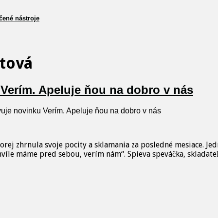
čené nástroje
htová
Verím. Apeluje ňou na dobro v nás
uje novinku Verím. Apeluje ňou na dobro v nás
rej zhrnula svoje pocity a sklamania za posledné mesiace. Jedn
chvíle máme pred sebou, verím nám“. Spieva speváčka, skladateľ