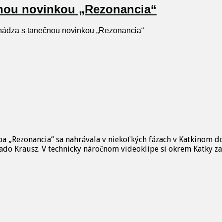
čnou novinkou „Rezonancia“
hádza s tanečnou novinkou „Rezonancia“
dba „Rezonancia“ sa nahrávala v niekoľkých fázach v Katkinom
do Krausz. V technicky náročnom videoklipe si okrem Katky zah