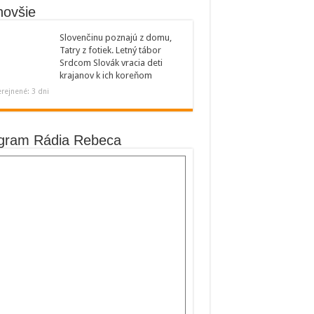
novšie
Slovenčinu poznajú z domu,
Tatry z fotiek. Letný tábor
Srdcom Slovák vracia deti
krajanov k ich koreňom
rejnené: 3 dni
gram Rádia Rebeca