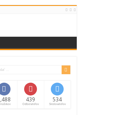
,488
439
534
anúšikov
Odberateľov
Sledovateľov