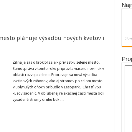
Naj
, mesto plánuje výsadbu nových kvetov i
Uve
Pro
Žilina je zas o krok bližšie k prívlastku zelené mesto.
Samospráva v tomto roku pripravila viacero noviniek v
oblasti rozvoja zelene. Pripravuje sa nová výsadba
kvetinových záhonov, ako aj stromov po celom meste.
V uplynulých dňoch pribudlo v Lesoparku Chrasť 750
kusov sadeníc. V obľúbenej relaxačnej časti mesta boli
vysadené stromy druhu buk …