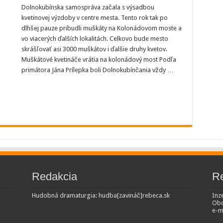
Dolnokubínska samospráva začala s výsadbou
kvetinovej výzdoby v centre mesta. Tento rok tak po
dlhšej pauze pribudli muškáty na Kolonádovom moste a
vo viacerých ďalších lokalitách. Celkovo bude mesto
skrášľovať asi 3000 muškátov i ďalšie druhy kvetov.
Muškátové kvetináče vrátia na kolonádový most Podľa
primátora Jána Prílepka boli Dolnokubínčania vždy …
Redakcia
R
Hudobná dramaturgia: hudba[zavináč]rebeca.sk
Inze
Obc
e-m