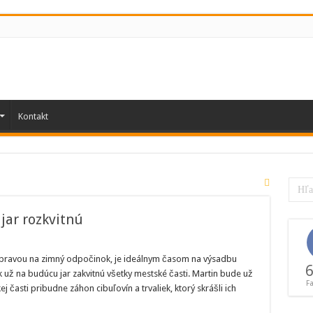
Kontakt
jar rozkvitnú
tinské
tské
prípravou na zimný odpočinok, je ideálnym časom na výsadbu
ti
6
tak už na budúcu jar zakvitnú všetky mestské časti. Martin bude už
F
j časti pribudne záhon cibuľovín a trvaliek, ktorý skrášli ich
kvitnú