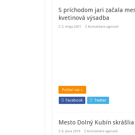
S príchodom jari začala me
kvetinová výsadba
na
5. mája 2021
Komentáre vypnuté
S
príchodo
jari
začala
mesto
Dolný
Kubín
skrášľovať
nová
kvetinová
výsadba
Prečítať viac »
Facebook
Twitter
Mesto Dolný Kubín skrášlia 
na
6. júna 2019
Komentáre vypnuté
Mesto