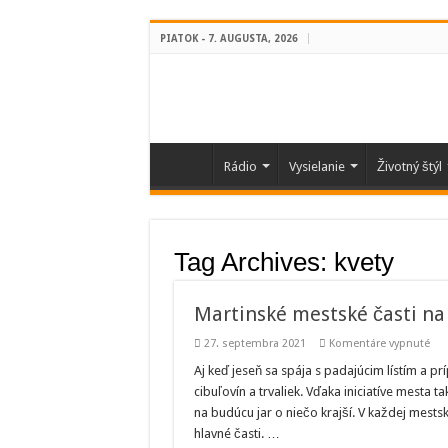
PIATOK - 7. AUGUSTA, 2026
Rádio
Vysielanie
Životný štýl
Tag Archives:
kvety
Martinské mestské časti na 
na
27. septembra 2021
Komentáre vypnuté
Mar
mes
Aj keď jeseň sa spája s padajúcim lístím a 
čas
cibuľovín a trvaliek. Vďaka iniciatíve mesta 
na
jar
na budúcu jar o niečo krajší. V každej mestske
roz
hlavné časti. …