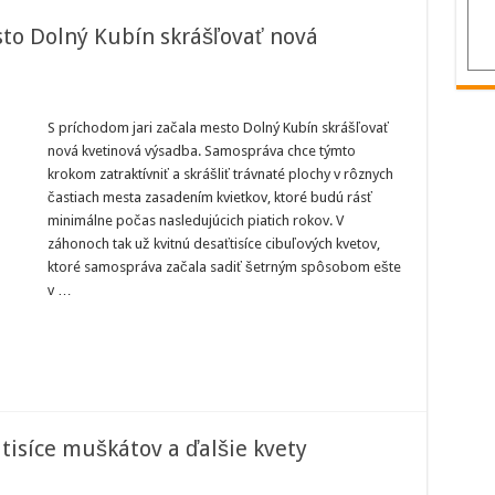
sto Dolný Kubín skrášľovať nová
m
S príchodom jari začala mesto Dolný Kubín skrášľovať
nová kvetinová výsadba. Samospráva chce týmto
krokom zatraktívniť a skrášliť trávnaté plochy v rôznych
častiach mesta zasadením kvietkov, ktoré budú rásť
minimálne počas nasledujúcich piatich rokov. V
záhonoch tak už kvitnú desaťtisíce cibuľových kvetov,
ktoré samospráva začala sadiť šetrným spôsobom ešte
v …
tisíce muškátov a ďalšie kvety