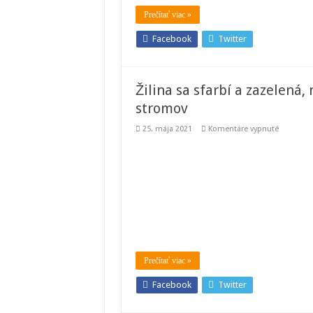
Prečítať viac »
Facebook
Twitter
Žilina sa sfarbí a zazelená
stromov
na
25. mája 2021
Komentáre vypnuté
Žilina
sa
sfarbí
a
zazelená,
mesto
plánuje
výsadbu
nových
kvetov
i
stromov
Prečítať viac »
Facebook
Twitter