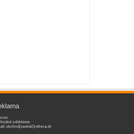
eklama
rcia:
hodné oddelenie
ail: obchod[zavináč]rebeca.sk