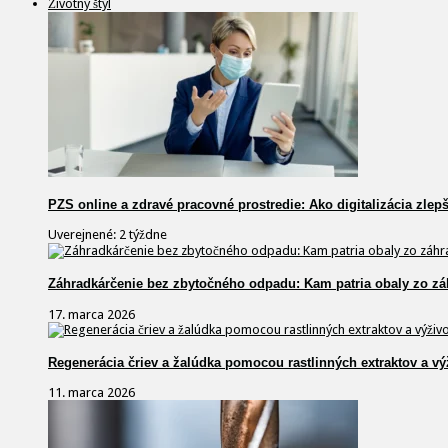
Životný štýl
PZS online a zdravé pracovné prostredie: Ako digitalizácia zlep
Uverejnené: 2 týždne
Záhradkárčenie bez zbytočného odpadu: Kam patria obaly zo zá
17. marca 2026
Regenerácia čriev a žalúdka pomocou rastlinných extraktov a vý
11. marca 2026