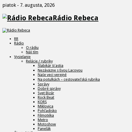
piatok - 7. augusta, 2026
Rádio Rebeca
RR
Rádio
O rádiu
Náš tím
Vysielanie
Relácie / rubriky
Šlabikár šťastia
Nezáväzne s Evou Lacovou
Naše veci verejné
Na potulkách – cestovateľská rubrika
Správy
Dobré správy
Svet Bizár
Rock Beat
KORS
Miklovica
Pohľadisko
Filmotéka
Metro
Motoshow
Panelák