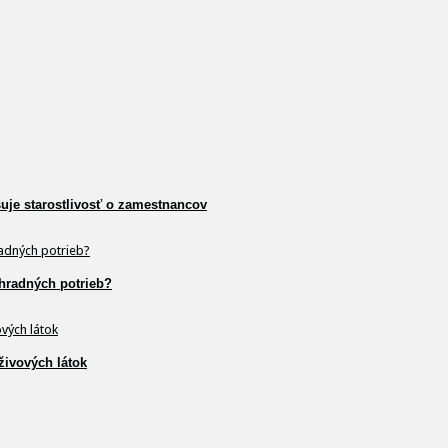
šuje starostlivosť o zamestnancov
hradných potrieb?
živových látok