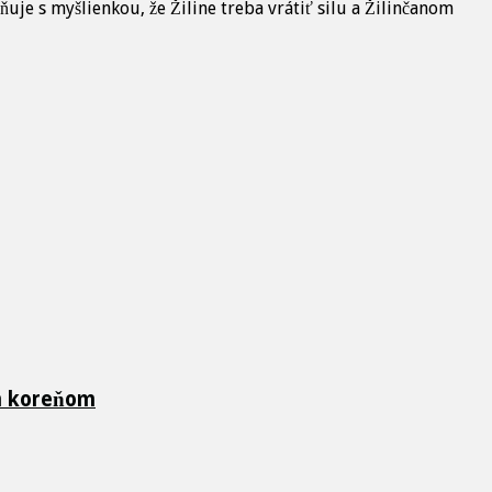
je s myšlienkou, že Žiline treba vrátiť silu a Žilinčanom
ch koreňom