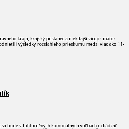
vneho kraja, krajský poslanec a niekdajší viceprimátor
odnietili výsledky rozsiahleho prieskumu medzi viac ako 11-
lík
lík sa bude v tohtoročných komunálnych voľbách uchádzať