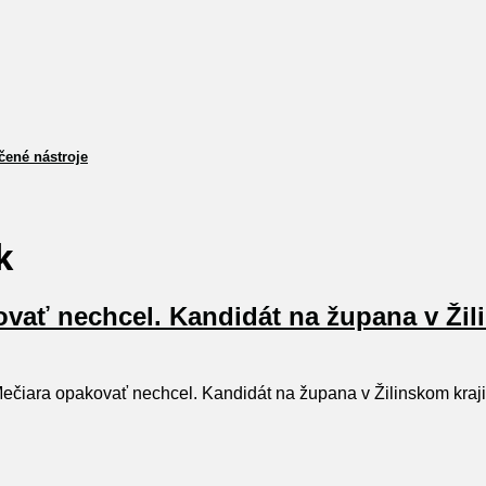
čené nástroje
k
vať nechcel. Kandidát na župana v Žili
čiara opakovať nechcel. Kandidát na župana v Žilinskom kraji 