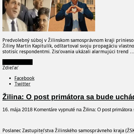
Predvolebný súboj v Žilinskom samosprávnom kraji priniesol
Žiliny Martin Kapitulík, odštartoval svoju propagáciu vlast
stotisíc respondentmi. Zisťovania ukázali alarmujúci trend 
Prečítať viac »
Zdieľať
Facebook
Twitter
Žilina: O post primátora sa bude uchád
16. mája 2018
Komentáre vypnuté
na Žilina: O post primátora
Poslanec Zastupiteľstva Žilinského samosprávneho kraja (ŽS