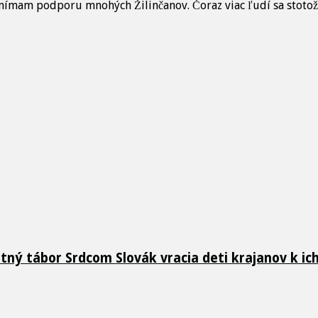
nímam podporu mnohých Žilinčanov. Čoraz viac ľudí sa stotožňu
etný tábor Srdcom Slovák vracia deti krajanov k i