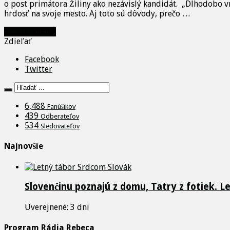
o post primátora Žiliny ako nezávislý kandidát. „Dlhodobo v
hrdosť na svoje mesto. Aj toto sú dôvody, prečo …
Prečítať viac »
Zdieľať
Facebook
Twitter
6,488
Fanúšikov
439
Odberateľov
534
Sledovateľov
Najnovšie
Slovenčinu poznajú z domu, Tatry z fotiek. L
Uverejnené: 3 dni
Program Rádia Rebeca