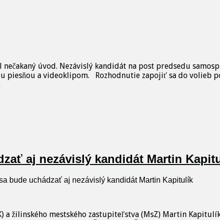
 nečakaný úvod. Nezávislý kandidát na post predsedu samosprá
nou piesňou a videoklipom. Rozhodnutie zapojiť sa do volieb p
…
zať aj nezávislý kandidát Martin Kapitu
 sa bude uchádzať aj nezávislý kandidát Martin Kapitulík
K) a žilinského mestského zastupiteľstva (MsZ) Martin Kapitu